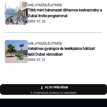
UAE, UTAZÁS, ÉLETMÓD
Több mint háromezer dirhamos kedvezmény a
Dubai Invite programmal
2026. 07. 22
UAE, UTAZÁS, ÉLETMÓD
Hatalmas gyalogos és kerékpáros hálózat
épül Dubai városában
2026. 07. 21
Az ön Weboldala
4. Hirdetéshely hirdesse itt weboldalát