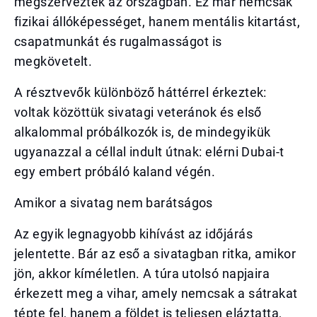
megszerveztek az országban. Ez már nemcsak
fizikai állóképességet, hanem mentális kitartást,
csapatmunkát és rugalmasságot is
megkövetelt.
A résztvevők különböző háttérrel érkeztek:
voltak közöttük sivatagi veteránok és első
alkalommal próbálkozók is, de mindegyikük
ugyanazzal a céllal indult útnak: elérni Dubai-t
egy embert próbáló kaland végén.
Amikor a sivatag nem barátságos
Az egyik legnagyobb kihívást az időjárás
jelentette. Bár az eső a sivatagban ritka, amikor
jön, akkor kíméletlen. A túra utolsó napjaira
érkezett meg a vihar, amely nemcsak a sátrakat
tépte fel, hanem a földet is teljesen eláztatta,