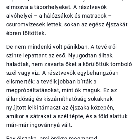
elmosva a táborhelyeket. A résztvevők
alvóhelyei – a hálózsákok és matracok –
csuromvizesek lettek, sokan az egész éjszakát
ébren töltötték.
De nem mindenki volt pánikban. A tevékről
szinte lepattant az eső. Nyugodtan álltak,
haladtak, nem zavarta őket a körülöttük tomboló
szél vagy víz. A résztvevők egybehangzóan
elismerték: a tevéik jobban bírták a
megpróbáltatásokat, mint ők maguk. Ez az
állandóság és kiszámíthatóság sokaknak
nyújtott lelki támaszt az éjszaka közepén,
amikor a sátrakat a szél tépte, és a föld alattuk
már-már ingovánnyá vált.
Egy éjszaka, ami örökre megmarad