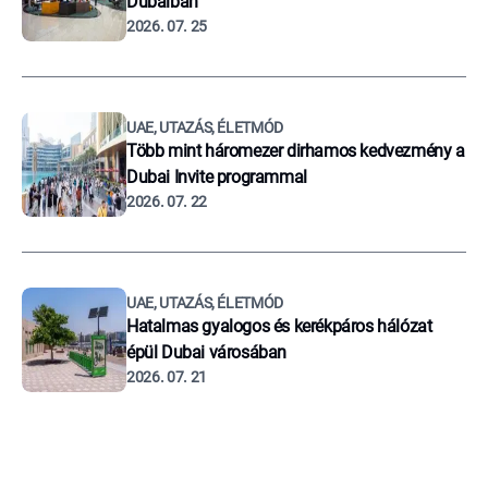
Dubaiban
2026. 07. 25
UAE, UTAZÁS, ÉLETMÓD
Több mint háromezer dirhamos kedvezmény a
Dubai Invite programmal
2026. 07. 22
UAE, UTAZÁS, ÉLETMÓD
Hatalmas gyalogos és kerékpáros hálózat
épül Dubai városában
2026. 07. 21