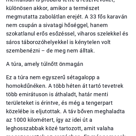
különösen akkor, amikor a természet
megmutatta zabolátlan erejét. A 33 fős karaván
nem csupán a sivatagi hőséggel, hanem
szokatlanul erős esőzéssel, viharos szelekkel és
sáros táborozóhelyekkel is kénytelen volt
szembenézni – de meg nem álltak.
A túra, amely túlnőtt önmagán
Ez a túra nem egyszerű sétagalopp a
homokdűnéken. A több héten át tartó tevetrek
több emirátuson is áthaladt, határ menti
területeket is érintve, és még a tengerpart
közelébe is eljutottak. A táv bőven meghaladta
az 1000 kilométert, így az idei út a
leghosszabbak közé tartozott, amit valaha