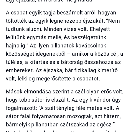
A csapat egyik tagja beszámolt arról, hogyan
töltötték az egyik legnehezebb éjszakát: “Nem
tudtunk aludni. Minden vizes volt. Ehelyett
leültünk egymás mellé, és beszélgettünk
hajnalig.” Az ilyen pillanatok kovácsolnak
közösséget idegenekből – amikor a közös cél, a
túlélés, a kitartás és a bátorság összehozza az
embereket. Az éjszaka, bár fizikailag kimerítő
volt, lelkileg megerősítette a csapatot.
Mások elmondása szerint a szél olyan erős volt,
hogy több sátor is elszállt. Az egyik vándor úgy
fogalmazott: “A szél tényleg félelmetes volt. A
sátor falai folyamatosan mozogtak, azt hittem,
bármelyik pillanatban szétszakad az egész.”