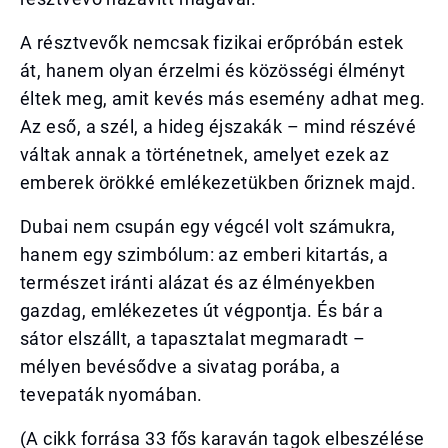
A résztvevők nemcsak fizikai erőpróbán estek
át, hanem olyan érzelmi és közösségi élményt
éltek meg, amit kevés más esemény adhat meg.
Az eső, a szél, a hideg éjszakák – mind részévé
váltak annak a történetnek, amelyet ezek az
emberek örökké emlékezetükben őriznek majd.
Dubai nem csupán egy végcél volt számukra,
hanem egy szimbólum: az emberi kitartás, a
természet iránti alázat és az élményekben
gazdag, emlékezetes út végpontja. És bár a
sátor elszállt, a tapasztalat megmaradt –
mélyen bevésődve a sivatag porába, a
tevepaták nyomában.
(A cikk forrása 33 fős karaván tagok elbeszélése