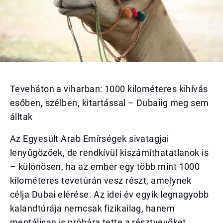
Teveháton a viharban: 1000 kilométeres kihívás
esőben, szélben, kitartással – Dubaiig meg sem
álltak
Az Egyesült Arab Emírségek sivatagjai
lenyűgözőek, de rendkívül kiszámíthatatlanok is
– különösen, ha az ember egy több mint 1000
kilométeres tevetúrán vesz részt, amelynek
célja Dubai elérése. Az idei év egyik legnagyobb
kalandtúrája nemcsak fizikailag, hanem
mentálisan is próbára tette a résztvevőket,