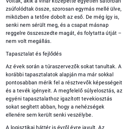
Voltak, akik a vihar közepette egyetlen sátorban
zsúfolódtak össze, szorosan egymás mellé ülve,
miközben a tetőre dobolt az eső. De még így is,
senki nem sérült meg, és a csapat másnap
reggelre összeszedte magát, és folytatta útját –
nem volt megállás.
Tapasztalat és fejlődés
Az évek során a túraszervezők sokat tanultak. A
korábbi tapasztalatok alapján ma már sokkal
pontosabban mérik fel a résztvevők képességeit
és a tevék igényeit. A megfelelő súlyelosztás, az
egyéni tapasztalathoz igazított tevekiosztás
sokat segített abban, hogy a nehézségek
ellenére sem került senki veszélybe.
A logisztikai háttér is évről évre javult. Az