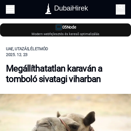
DubaiHirek
Keresés
05Node
Modern webfejlesztés és kereső optimalizálás
UAE, UTAZÁS, ÉLETMÓD
2025. 12. 23
Megállíthatatlan karaván a
tomboló sivatagi viharban