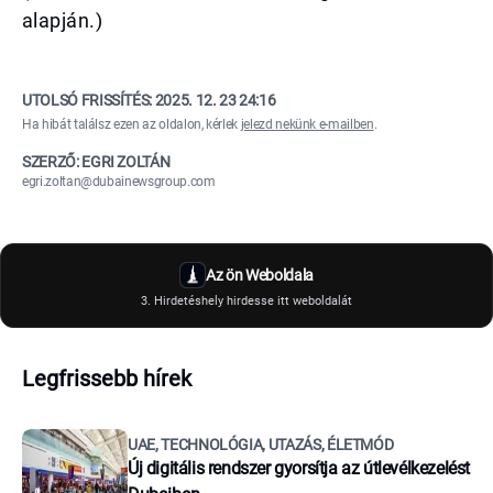
alapján.)
UTOLSÓ FRISSÍTÉS:
2025. 12. 23 24:16
Ha hibát találsz ezen az oldalon, kérlek
jelezd nekünk e-mailben
.
SZERZŐ: EGRI ZOLTÁN
egri.zoltan@dubainewsgroup.com
Az ön Weboldala
3. Hirdetéshely hirdesse itt weboldalát
Legfrissebb hírek
UAE, TECHNOLÓGIA, UTAZÁS, ÉLETMÓD
Új digitális rendszer gyorsítja az útlevélkezelést