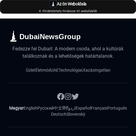
Az ön Weboldala
4. Hirdetéshely hirdesse itt weboldalát
DubaiNewsGroup
Fedezze fel Dubait: A modern csoda, ahol a kultúrák
találkoznak és a lehetőségek határtalanok.
Üzlet
Életmód
UAE
Technológia
Utazás
Ingatlan
Magyar
English
Русский
中文
हिंदी
اردو
Español
Français
Português
Deutsch
Slovenský