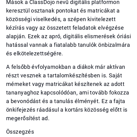
Mások a ClassDojo nevű digitális platformon
keresztül osztanak pontokat és matricákat a
közösségi viselkedés, a szépen kivitelezett
kézírás vagy az összetett feladatok elvégzése
alapján. Ezek az apró, digitális elismerések óriási
hatással vannak a fiatalabb tanulók önbizalmára
és elkötelezettségére.
A felsőbb évfolyamokban a diákok már aktívan
részt vesznek a tartalomkészítésben is. Saját
mémeket vagy matricákat készítenek az adott
tananyaghoz kapcsolódóan, ami tovább fokozza
a bevonódást és a tanulás élményét. Ez a fajta
önkifejezés ráadásul a kortárs közösség előtt is
megerősítést ad.
Összegzés