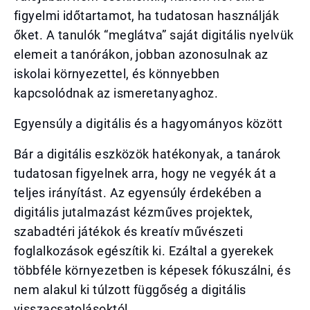
figyelmi időtartamot, ha tudatosan használják
őket. A tanulók “meglátva” saját digitális nyelvük
elemeit a tanórákon, jobban azonosulnak az
iskolai környezettel, és könnyebben
kapcsolódnak az ismeretanyaghoz.
Egyensúly a digitális és a hagyományos között
Bár a digitális eszközök hatékonyak, a tanárok
tudatosan figyelnek arra, hogy ne vegyék át a
teljes irányítást. Az egyensúly érdekében a
digitális jutalmazást kézműves projektek,
szabadtéri játékok és kreatív művészeti
foglalkozások egészítik ki. Ezáltal a gyerekek
többféle környezetben is képesek fókuszálni, és
nem alakul ki túlzott függőség a digitális
visszacsatolásoktól.