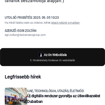
tanárok beszámolója alapján.)
UTOLSÓ FRISSÍTÉS:
2025. 09. 05 10:23
Ha hibát találsz ezen az oldalon, kérlek
jelezd nekünk e-mailben
.
SZERZŐ: EGRI ZOLTÁN
egri.zoltan@dubainewsgroup.com
Az ön Weboldala
3. Hirdetéshely hirdesse itt weboldalát
Legfrissebb hírek
UAE, TECHNOLÓGIA, UTAZÁS, ÉLETMÓD
Új digitális rendszer gyorsítja az útlevélkezelést
Dubaiban