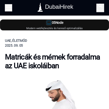
DubaiHirek
Keresés
05Node
Modern webfejlesztés és kereső optimalizálás
UAE, ÉLETMÓD
2025. 09. 05
Matricák és mémek forradalma
az UAE iskoláiban