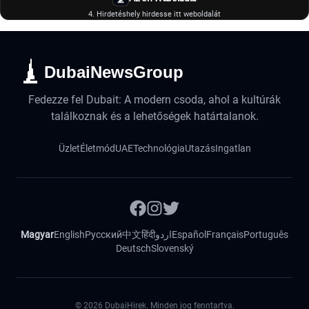
4. Hirdetéshely hirdesse itt weboldalát
DubaiNewsGroup
Fedezze fel Dubait: A modern csoda, ahol a kultúrák
találkoznak és a lehetőségek határtalanok.
Üzlet
Életmód
UAE
Technológia
Utazás
Ingatlan
Magyar
English
Русский
中文
हिंदी
اردو
Español
Français
Português
Deutsch
Slovenský
©
2026
DubaiHirek. Minden jog fenntartva.