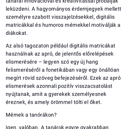
tanárai innovációval és kreativitással próbálják
leküzdeni. A hagyományos érdemjegyek mellett
személyre szabott visszajelzésekkel, digitális
matricákkal és humoros mémekkel motiválják a
diákokat.
Az alsó tagozaton például digitális matricákat
használnak az apró, de jelentős előrelépések
elismerésére – legyen szó egy új hang
felismeréséről a fonetikában vagy egy önállóan
megírt rövid szöveg befejezéséről. Ezek az apró
elismerések azonnali pozitív visszacsatolást
nyújtanak, amit a gyerekek személyesnek
éreznek, és amely örömmel tölti el őket.
Mémek a tanórákon?
Igen, valóban. A tanárok egyre gyakrabban