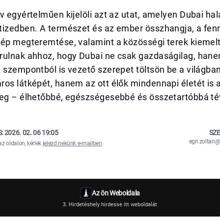
v egyértelműen kijelöli azt az utat, amelyen Dubai hal
tizedben. A természet és az ember összhangja, a fen
kép megteremtése, valamint a közösségi terek kiemel
rulnak ahhoz, hogy Dubai ne csak gazdaságilag, hane
 szempontból is vezető szerepet töltsön be a világban
os látképét, hanem az ott élők mindennapi életét is 
meg – élhetőbbé, egészségesebbé és összetartóbbá té
S:
2026. 02. 06 19:05
SZE
egri.zolta
az oldalon, kérlek
jelezd nekünk e-mailben
.
Az ön Weboldala
3. Hirdetéshely hirdesse itt weboldalát