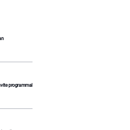
an
nvite programmal