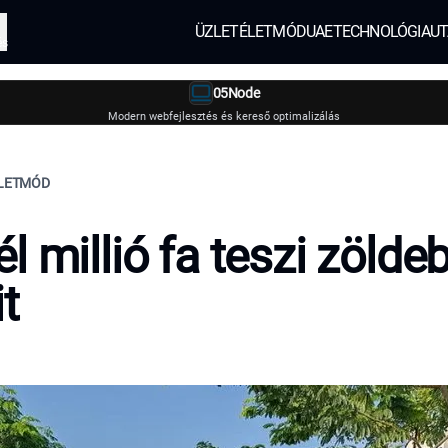
ÜZLET
ÉLETMÓD
UAE
TECHNOLÓGIA
UT
és
05Node
Modern webfejlesztés és kereső optimalizálás
ÉLETMÓD
l millió fa teszi zölde
t