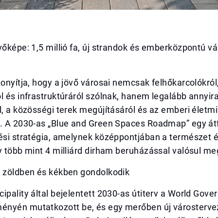
vőképe: 1,5 millió fa, új strandok és emberközpontú v
zonyítja, hogy a jövő városai nemcsak felhőkarcolókról
l és infrastruktúráról szólnak, hanem legalább annyir
l, a közösségi terek megújításáról és az emberi életm
s. A 2030-as „Blue and Green Spaces Roadmap” egy át
tési stratégia, amelynek középpontjában a természet 
y több mint 4 milliárd dirham beruházással valósul me
a zöldben és kékben gondolkodik
ipality által bejelentett 2030-as útiterv a World Gov
nyén mutatkozott be, és egy merőben új várostervezé