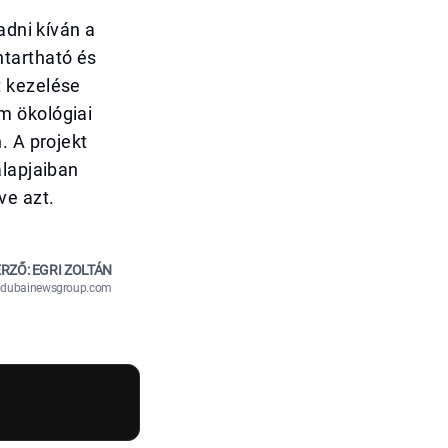
adni kíván a
ntartható és
t kezelése
m ökológiai
. A projekt
alapjaiban
ve azt.
RZŐ: EGRI ZOLTÁN
n@dubainewsgroup.com