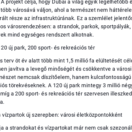
 A projekt célja, hogy Dubai a világ egyik legélhetőbb 
atóbb városává váljon, ahol a természet nem háttére
grált része az infrastruktúrának. Ez a szemlélet jelent
s városrendezésen: a strandok, parkok, sportpályák, 
erek mind egységes rendszert alkotnak.
 120 új park, 200 sport- és rekreációs tér
 terv öt év alatt több mint 1,5 millió fa elültetését c
sen javítva a levegő minőségét és csökkentve a városi
rmészet nemcsak díszítőelem, hanem kulcsfontosságú 
iós törekvéseknek. A 120 új park mintegy 3 millió né
, míg a 200 sport- és rekreációs tér szervesen illeszke
a.
 vízpartok új szerepben: városi életközpontokként
ója a strandokat és vízpartokat már nem csak szezonál