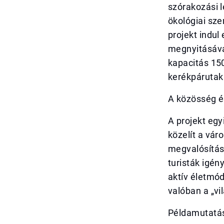
szórakozási l
ökológiai sz
projekt indul
megnyitásáva
kapacitás 150
kerékpárutak
A közösség é
A projekt eg
közelít a vá
megvalósítás
turisták igén
aktív életmó
valóban a „vi
Példamutatás