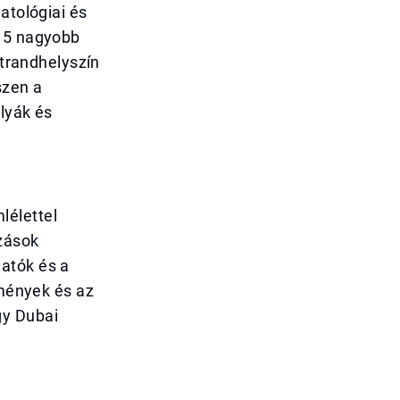
atológiai és
 15 nagyobb
strandhelyszín
szen a
lyák és
lélettel
ázások
atók és a
lmények és az
gy Dubai