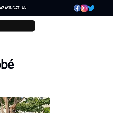
AZÁS
INGATLAN
bbé