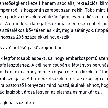
ehetőségként kezeli, hanem szociális, rekreációs, klim
empontból is központi szerepet szán nekik. Több mint
 el a partszakaszok revitalizációjára, évente három új 
l. A strandokra látogatók száma jelentősen nőhet, hi
 százalékos bővítésen esik át, míg a sétányok, futópá
 hossza 285 százalékkal növekszik.
s az élhetőség a középpontban
yik legfontosabb aspektusa, hogy emberközpontú szem
rosfejlesztéshez. A cél nem csupán a látványos beruh
a, hanem az, hogy minden egyes elem a lakók, a látog
yeit szolgálja. A természetközeli terek, a közösségi é
dra ösztönző környezet mind hozzájárulnak ahhoz, ho
lág legjobb városa legyen az élethez és munkához”.
 globális szinten