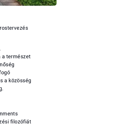
árostervezés
,
a a természet
inőség
fogó
és a közösség
g.
ernments
si filozófiát