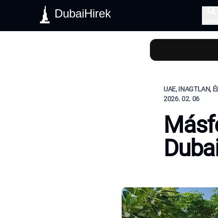
DubaiHirek
Keres
UAE, INAGTLAN, 
2026. 02. 06
Másfé
Dubai