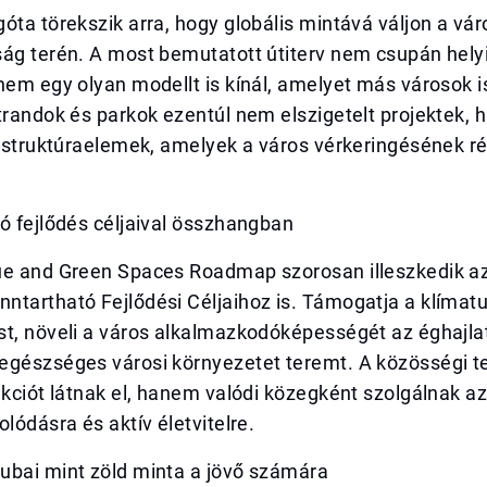
óta törekszik arra, hogy globális mintává váljon a vár
ág terén. A most bemutatott útiterv nem csupán helyi
nem egy olyan modellt is kínál, amelyet más városok i
trandok és parkok ezentúl nem elszigetelt projektek,
rastruktúraelemek, amelyek a város vérkeringésének r
ó fejlődés céljaival összhangban
ue and Green Spaces Roadmap szorosan illeszkedik az
ntartható Fejlődési Céljaihoz is. Támogatja a klímat
st, növeli a város alkalmazkodóképességét az éghajla
egészséges városi környezetet teremt. A közösségi 
nkciót látnak el, hanem valódi közegként szolgálnak 
olódásra és aktív életvitelre.
ubai mint zöld minta a jövő számára