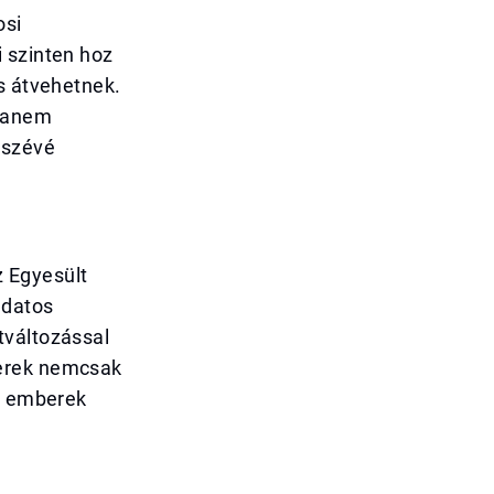
osi
 szinten hoz
s átvehetnek.
 hanem
észévé
 Egyesült
udatos
tváltozással
terek nemcsak
az emberek