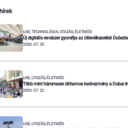
hírek
UAE, TECHNOLÓGIA, UTAZÁS, ÉLETMÓD
Új digitális rendszer gyorsítja az útlevélkezelést Dubaib
2026. 07. 25
UAE, UTAZÁS, ÉLETMÓD
Több mint háromezer dirhamos kedvezmény a Dubai I
2026. 07. 22
UAE, UTAZÁS, ÉLETMÓD