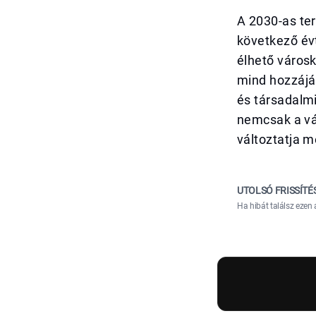
A 2030-as ter
következő év
élhető város
mind hozzájá
és társadalmi
nemcsak a vár
változtatja 
UTOLSÓ FRISSÍTÉ
Ha hibát találsz ezen 