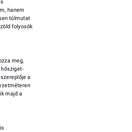
és
lem, hanem
ősen túlmutat
zöld folyosók
élozza meg,
 hősziget-
szereplője a
gyzetméteren
dik majd a
is