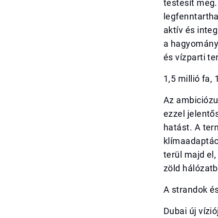
testesít meg.
legfenntarth
aktív és inte
a hagyományo
és vízparti t
1,5 millió fa,
Az ambiciózus
ezzel jelentő
hatást. A te
klímaadaptác
terül majd el
zöld hálózatb
A strandok és
Dubai új vízi