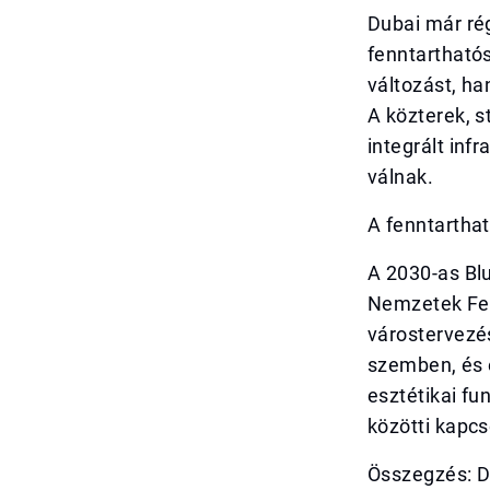
Dubai már rég
fenntarthatós
változást, ha
A közterek, s
integrált inf
válnak.
A fenntarthat
A 2030-as Bl
Nemzetek Fen
várostervezé
szemben, és 
esztétikai fu
közötti kapcs
Összegzés: D