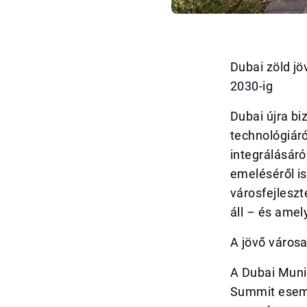
Dubai zöld jö
2030-ig
Dubai újra bi
technológiáró
integrálásáró
emeléséről i
városfejlesz
áll – és amel
A jövő város
A Dubai Munic
Summit esemé