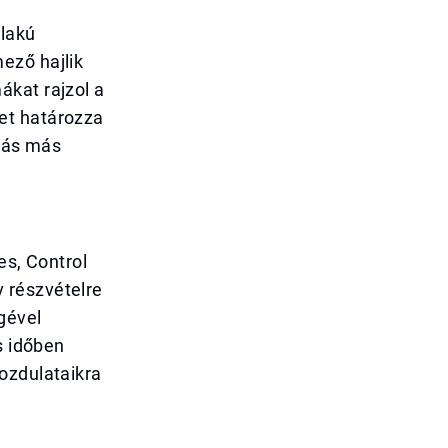
alakú
ező hajlik
ákat rajzol a
et határozza
atás más
es, Control
 részvételre
gével
s időben
ozdulataikra