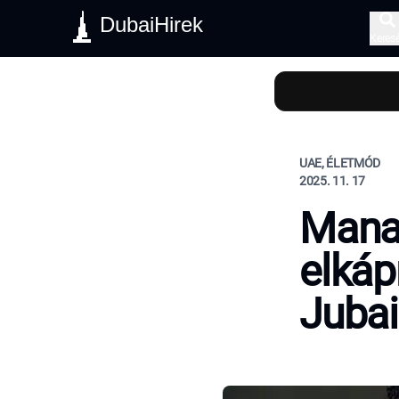
DubaiHirek
Keres
UAE, ÉLETMÓD
2025. 11. 17
Manar
elkáp
Jubai