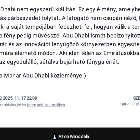
Dhabi nem egyszerű kiállítás. Ez egy élmény, amelybe
gás párbeszédet folytat. A látogató nem csupán néző
ki a saját tempójában fedezheti fel, hogyan válik a t
fény pedig művésszé. Abu Dhabi ismét bebizonyítot
rát és az innovációt lenyűgöző környezetben egyesíte
mára elérhető módon. Aki idén télen az Emirátusokban
 az egyedülálló, sétálva bejárható fénygalériát.
ása Manar Abu Dhabi közleménye.)
S:
2025. 11. 17 22:09
SZE
egri.zolta
az oldalon, kérlek
jelezd nekünk e-mailben
.
Az ön Weboldala