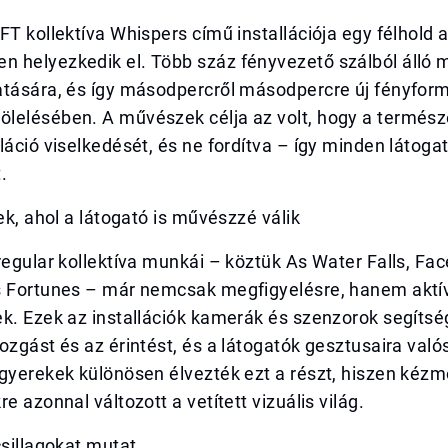
FT kollektíva Whispers című installációja egy félhold 
 helyezkedik el. Több száz fényvezető szálból álló m
atására, és így másodpercről másodpercre új fényform
lelésében. A művészek célja az volt, hogy a termész
láció viselkedését, és ne fordítva – így minden látog
.
rek, ahol a látogató is művészzé válik
regular kollektíva munkái – köztük As Water Falls, Fac
s Fortunes – már nemcsak megfigyelésre, hanem aktív
k. Ezek az installációk kamerák és szenzorok segítsé
ozgást és az érintést, és a látogatók gesztusaira való
gyerekek különösen élvezték ezt a részt, hiszen kézm
e azonnal változott a vetített vizuális világ.
csillagokat mutat