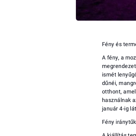
Fény és term
A fény, a moz
megrendezett 
ismét lenyűgö
dűnéi, mangr
otthont, amel
használnak a
január 4-ig l
Fény iránytűk
A kiállítás t