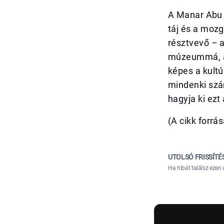
A Manar Abu 
táj és a moz
résztvevő – a
múzeummá, a 
képes a kultú
mindenki szá
hagyja ki ezt
(A cikk forr
UTOLSÓ FRISSÍTÉ
Ha hibát találsz ezen 