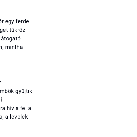
ör egy ferde
get tükrözi
 látogató
n, mintha
y
ömbök gyűjtik
i
 hívja fel a
, a levelek