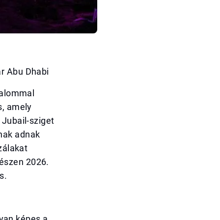
ar Abu Dhabi
lkalommal
s, amely
 Jubail-sziget
nak adnak
zálakat
gészen 2026.
s.
ogyan képes a