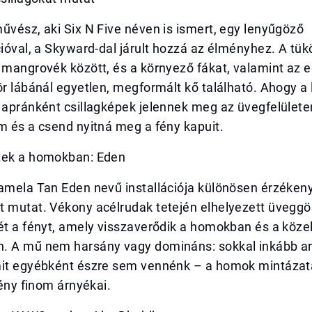
űvész, aki Six N Five néven is ismert, egy lenyűgöző
cióval, a Skyward-dal járult hozzá az élményhez. A tük
 mangrovék között, és a környező fákat, valamint az e
ör lábánál egyetlen, megformált kő található. Ahogy a
 apránként csillagképek jelennek meg az üvegfelülete
m és a csend nyitná meg a fény kapuit.
tek a homokban: Eden
Pamela Tan Eden nevű installációja különösen érzéken
t mutat. Vékony acélrudak tetején elhelyezett üvegg
ét a fényt, amely visszaverődik a homokban és a közel
. A mű nem harsány vagy domináns: sokkal inkább arra
mit egyébként észre sem vennénk – a homok mintázata
fény finom árnyékai.