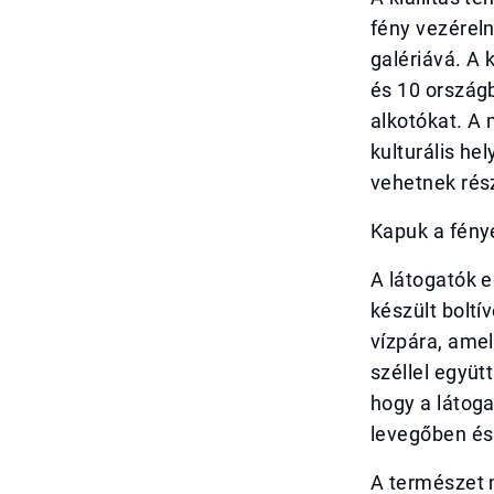
fény vezéreln
galériává. A 
és 10 országb
alkotókat. A
kulturális he
vehetnek rés
Kapuk a fény
A látogatók e
készült boltí
vízpára, amel
széllel együt
hogy a látoga
levegőben és
A természet 