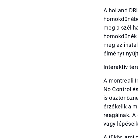
A holland DRI
homokdűnében
meg a szél h
homokdűnék ö
meg az instal
élményt nyújt
Interaktív te
A montreali I
No Control é
is ösztönözne
érzékelik a m
reagálnak. A 
vagy lépéseikr
A tükör, ami 