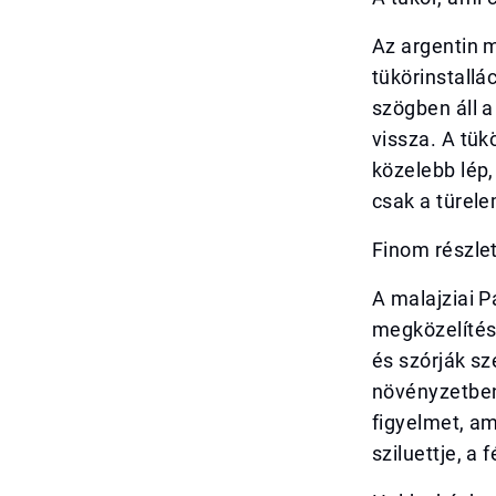
Az argentin m
tükörinstallá
szögben áll a
vissza. A tük
közelebb lép,
csak a türele
Finom részle
A malajziai 
megközelítés
és szórják sz
növényzetben
figyelmet, a
sziluettje, a 