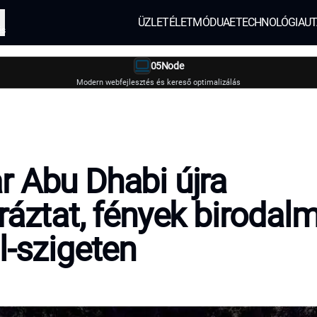
ÜZLET
ÉLETMÓD
UAE
TECHNOLÓGIA
UT
és
05Node
Modern webfejlesztés és kereső optimalizálás
 Abu Dhabi újra
ráztat, fények birodal
l-szigeten