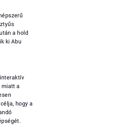
 népszerű
sztyűs
 után a hold
ik ki Abu
nteraktív
 miatt a
jesen
célja, hogy a
dandó
épségét.