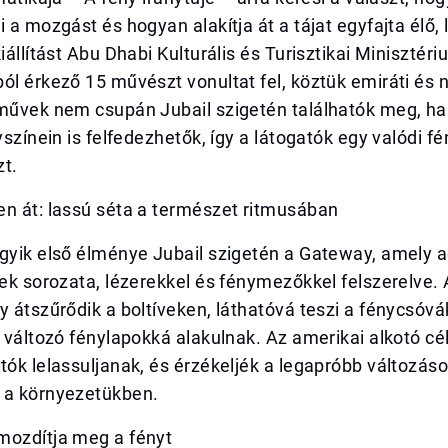
i a mozgást és hogyan alakítja át a tájat egyfajta élő, 
kiállítást Abu Dhabi Kulturális és Turisztikai Minisztér
ól érkező 15 művészt vonultat fel, köztük emiráti és
 művek nem csupán Jubail szigetén találhatók meg, h
lyszínein is felfedezhetők, így a látogatók egy valódi 
zt.
en át: lassú séta a természet ritmusában
gyik első élménye Jubail szigetén a Gateway, amely a
vek sorozata, lézerekkel és fénymezőkkel felszerelve.
y átszűrődik a boltíveken, láthatóvá teszi a fénycsóvá
t változó fénylapokká alakulnak. Az amerikai alkotó célj
tók lelassuljanak, és érzékeljék a legapróbb változáso
 a környezetükben.
mozdítja meg a fényt