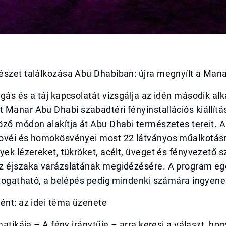
észet találkozása Abu Dhabiban: újra megnyílt a Man
gás és a táj kapcsolatát vizsgálja az idén második a
Manar Abu Dhabi szabadtéri fényinstallációs kiállítá
ző módon alakítja át Abu Dhabi természetes tereit. A
ovéi és homokösvényei most 22 látványos műalkotás
yek lézereket, tükröket, acélt, üveget és fényvezető s
z éjszaka varázslatának megidézésére. A program e
átogatható, a belépés pedig mindenki számára ingyene
ént: az idei téma üzenete
ematikája – A fény iránytűje – arra keresi a választ, h