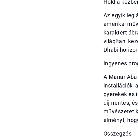
Hold a kézbe
Az egyik legl
amerikai műv
karaktert ábr
világítani ke
Dhabi horizon
Ingyenes pro
A Manar Abu 
installációk,
gyerekek és 
díjmentes, és
művészetet k
élményt, hogy
Összegzés