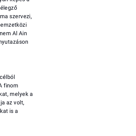
lélegző
iuma szervezi,
 nemzetközi
anem Al Ain
fényutazáson
célból
 A finom
kat, melyek a
a az volt,
kat is a