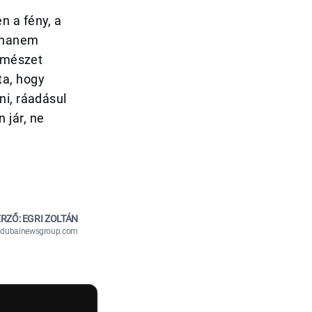
n a fény, a
, hanem
ermészet
ta, hogy
ni, ráadásul
 jár, ne
RZŐ: EGRI ZOLTÁN
n@dubainewsgroup.com