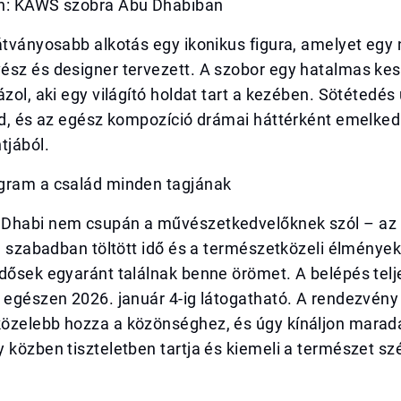
n: KAWS szobra Abu Dhabiban
átványosabb alkotás egy ikonikus figura, amelyet egy
ész és designer tervezett. A szobor egy hatalmas ke
ázol, aki egy világító holdat tart a kezében. Sötétedés
zd, és az egész kompozíció drámai háttérként emelked
tjából.
gram a család minden tagjának
Dhabi nem csupán a művészetkedvelőknek szól – az i
 a szabadban töltött idő és a természetközeli élmények
idősek egyaránt találnak benne örömet. A belépés tel
 egészen 2026. január 4-ig látogatható. A rendezvény 
özelebb hozza a közönséghez, és úgy kínáljon mara
 közben tiszteletben tartja és kiemeli a természet sz