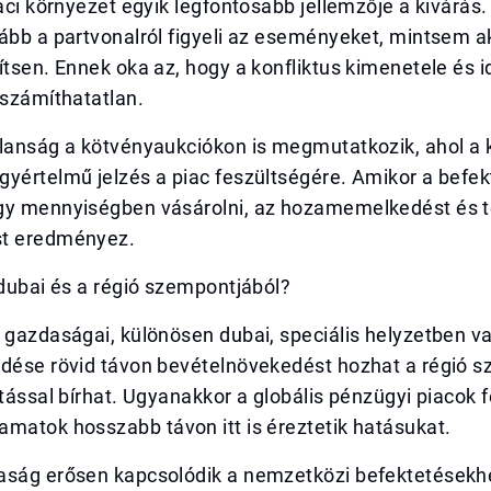
iaci környezet egyik legfontosabb jellemzője a kivárás.
ább a partvonalról figyeli az eseményeket, mintsem a
ítsen. Ennek oka az, hogy a konfliktus kimenetele és 
iszámíthatatlan.
alanság a kötvényaukciókon is megmutatkozik, ahol a 
gyértelmű jelzés a piac feszültségére. Amikor a befe
gy mennyiségben vásárolni, az hozamemelkedést és 
st eredményez.
 dubai és a régió szempontjából?
 gazdaságai, különösen dubai, speciális helyzetben v
edése rövid távon bevételnövekedést hozhat a régió 
atással bírhat. Ugyanakkor a globális pénzügyi piacok 
matok hosszabb távon itt is éreztetik hatásukat.
aság erősen kapcsolódik a nemzetközi befektetésekh