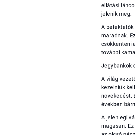
ellátási lánc
jelenik meg.
A befektetők
maradnak. Ez 
csökkenteni 
további kama
Jegybankok e
A világ vezet
kezelniük kel
növekedést. 
években bárm
A jelenlegi 
magasan. Ez 
az olcsó pénz