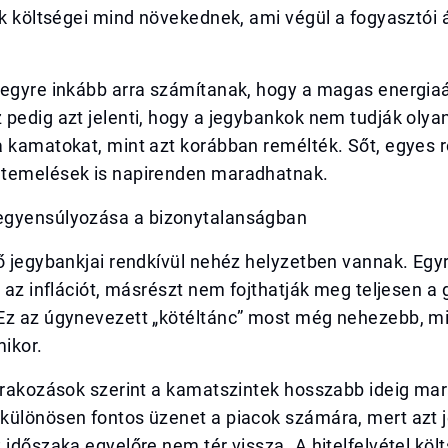
ok költségei mind növekednek, ami végül a fogyasztói
 egyre inkább arra számítanak, hogy a magas energiaá
pedig azt jelenti, hogy a jegybankok nem tudják olya
a kamatokat, mint azt korábban remélték. Sőt, egyes 
temelések is napirenden maradhatnak.
gyensúlyozása a bizonytalanságban
ő jegybankjai rendkívül nehéz helyzetben vannak. Egy
l az inflációt, másrészt nem fojthatják meg teljesen a
Ez az úgynevezett „kötéltánc” most még nehezebb, mi
ikor.
várakozások szerint a kamatszintek hosszabb ideig ma
különösen fontos üzenet a piacok számára, mert azt j
 időszaka egyelőre nem tér vissza. A hitelfelvétel kö