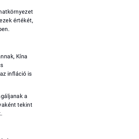
amatkörnyezet
ezek értékét,
ben.
annak, Kína
ős
z infláció is
agáljanak a
vaként tekint
.