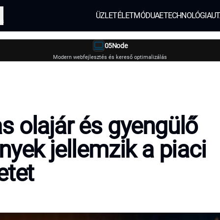
ÜZLET
ÉLETMÓD
UAE
TECHNOLÓGIA
UT
és
05Node
Modern webfejlesztés és kereső optimalizálás
 olajár és gyengülő
nyek jellemzik a piaci
etet