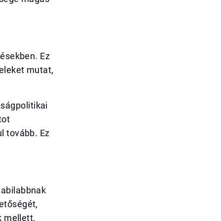
zésekben. Ez
eleket mutat,
ágpolitikai
tot
l tovább. Ez
tabilabbnak
etőségét,
 mellett.