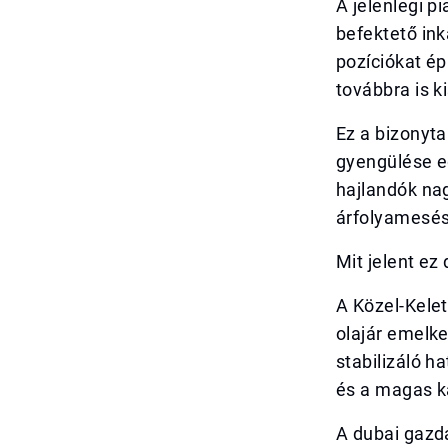
A jelenlegi p
befektető ink
pozíciókat ép
továbbra is k
Ez a bizonyt
gyengülése e
hajlandók na
árfolyamesé
Mit jelent ez
A Közel-Kelet
olajár emelk
stabilizáló h
és a magas ka
A dubai gazd