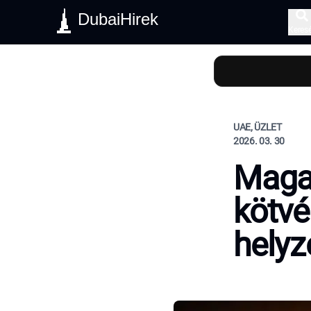
DubaiHirek
Keres
UAE, ÜZLET
2026. 03. 30
Magas
kötvé
helyz