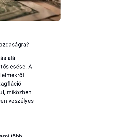
 gazdaságra?
ás alá
ntős esése. A
élelmekről
agfláció
sul, miközben
sen veszélyes
 ami több