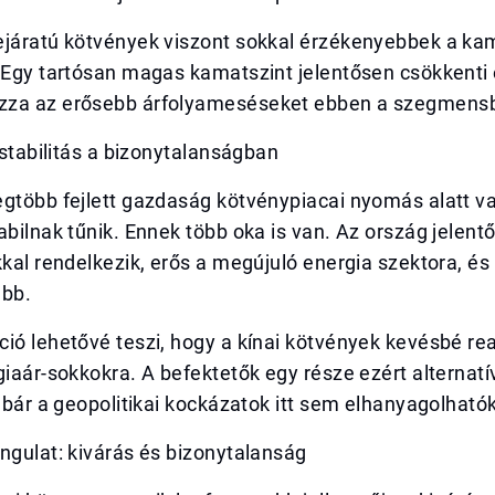
ejáratú kötvények viszont sokkal érzékenyebbek a k
 Egy tartósan magas kamatszint jelentősen csökkenti 
zza az erősebb árfolyameséseket ebben a szegmens
: stabilitás a bizonytalanságban
egtöbb fejlett gazdaság kötvénypiacai nyomás alatt v
abilnak tűnik. Ennek több oka is van. Az ország jelent
kkal rendelkezik, erős a megújuló energia szektora, és a
abb.
ió lehetővé teszi, hogy a kínai kötvények kevésbé re
giaár-sokkokra. A befektetők egy része ezért alternatí
, bár a geopolitikai kockázatok itt sem elhanyagolhatók
ngulat: kivárás és bizonytalanság