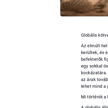
Globális kötv
Az elmúlt he
kerültek, és 
befektetők fi
egy sokkal ö
kockázatára.
az árak tová
lehet mind a 
Mi történik 
A globális ál