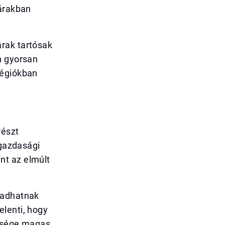
 árakban
rak tartósak
n gyorsan
régiókban
részt
 gazdasági
nt az elmúlt
radhatnak
elenti, hogy
ltsége magas