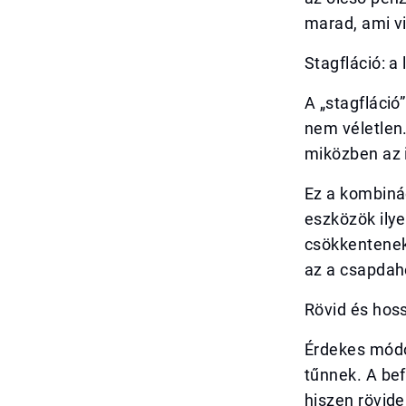
marad, ami vi
Stagfláció: a
A „stagfláció
nem véletlen
miközben az i
Ez a kombiná
eszközök ily
csökkentenek,
az a csapdahe
Rövid és hoss
Érdekes módo
tűnnek. A be
hiszen rövide