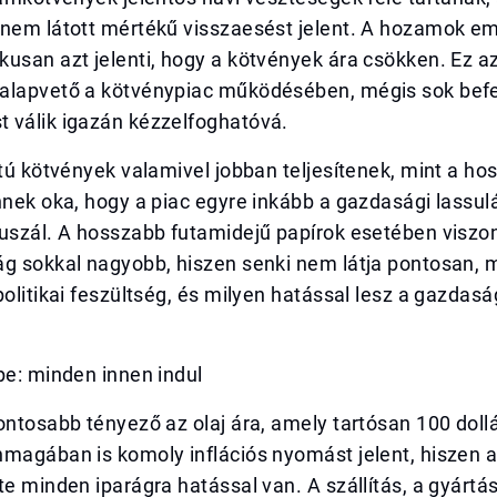
 nem látott mértékű visszaesést jelent. A hozamok e
usan azt jelenti, hogy a kötvények ára csökken. Ez a
alapvető a kötvénypiac működésében, mégis sok bef
 válik igazán kézzelfoghatóvá.
atú kötvények valamivel jobban teljesítenek, mint a ho
nnek oka, hogy a piac egyre inkább a gazdasági lassul
uszál. A hosszabb futamidejű papírok esetében viszon
g sokkal nagyobb, hiszen senki nem látja pontosan, m
politikai feszültség, és milyen hatással lesz a gazdasá
.
pe: minden innen indul
ontosabb tényező az olaj ára, amely tartósan 100 dollá
magában is komoly inflációs nyomást jelent, hiszen a
te minden iparágra hatással van. A szállítás, a gyártá