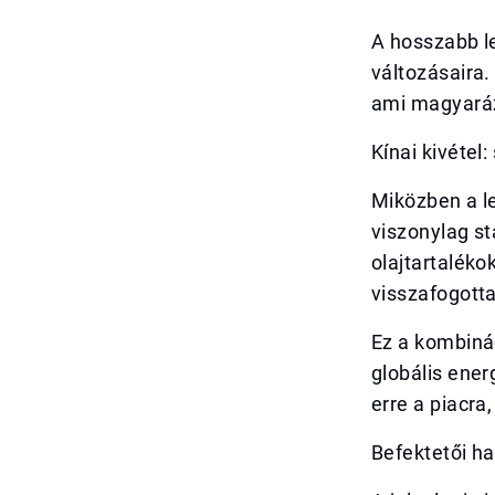
A hosszabb l
változásaira.
ami magyará
Kínai kivétel
Miközben a l
viszonylag st
olajtartaléko
visszafogott
Ez a kombinác
globális ener
erre a piacra
Befektetői ha