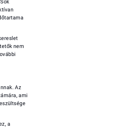
 Sok
ktívan
időtartama
kereslet
ktetők nem
további
annak. Az
számára, ami
feszültsége
ez, a