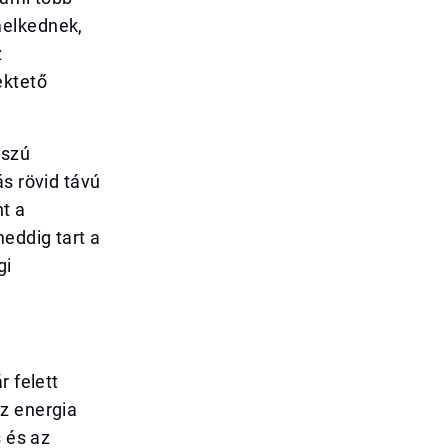
melkednek,
z
ektető
sszú
ás rövid távú
t a
eddig tart a
gi
r felett
z energia
s és az