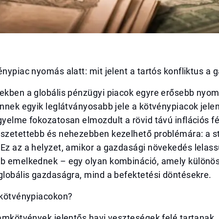
énypiac nyomás alatt: mit jelent a tartós konfliktus a
tekben a globális pénzügyi piacok egyre erősebb nyom
ennek egyik leglátványosabb jele a kötvénypiacok jele
gyelme fokozatosan elmozdult a rövid távú inflációs f
sszetettebb és nehezebben kezelhető problémára: a st
 Ez az a helyzet, amikor a gazdasági növekedés lelas
bb emelkednek – egy olyan kombináció, amely különö
globális gazdaságra, mind a befektetési döntésekre.
a kötvénypiacokon?
lamkötvények jelentős havi veszteségek felé tartanak,