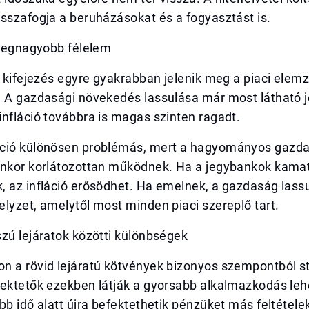
sszafogja a beruházásokat és a fogyasztást is.
 legnagyobb félelem
” kifejezés egyre gyakrabban jelenik meg a piaci elem
. A gazdasági növekedés lassulása már most látható j
nfláció továbbra is magas szinten ragadt.
ció különösen problémás, mert a hagyományos gazdas
enkor korlátozottan működnek. Ha a jegybankok kama
 az infláció erősödhet. Ha emelnek, a gazdaság lassu
lyzet, amelytől most minden piaci szereplő tart.
zú lejáratok közötti különbségek
n a rövid lejáratú kötvények bizonyos szempontból s
fektetők ezekben látják a gyorsabb alkalmazkodás leh
bb idő alatt újra befektethetik pénzüket más feltételek