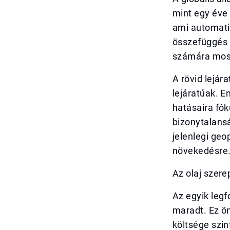
mint egy éve
ami automatik
összefüggés 
számára most
A rövid lejár
lejáratúak. E
hatásaira fók
bizonytalansá
jelenlegi geo
növekedésre
Az olaj szere
Az egyik legf
maradt. Ez ön
költsége szin