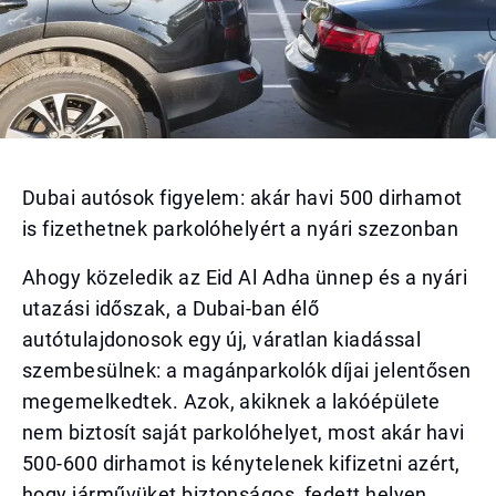
Dubai autósok figyelem: akár havi 500 dirhamot
is fizethetnek parkolóhelyért a nyári szezonban
Ahogy közeledik az Eid Al Adha ünnep és a nyári
utazási időszak, a Dubai-ban élő
autótulajdonosok egy új, váratlan kiadással
szembesülnek: a magánparkolók díjai jelentősen
megemelkedtek. Azok, akiknek a lakóépülete
nem biztosít saját parkolóhelyet, most akár havi
500-600 dirhamot is kénytelenek kifizetni azért,
hogy járművüket biztonságos, fedett helyen