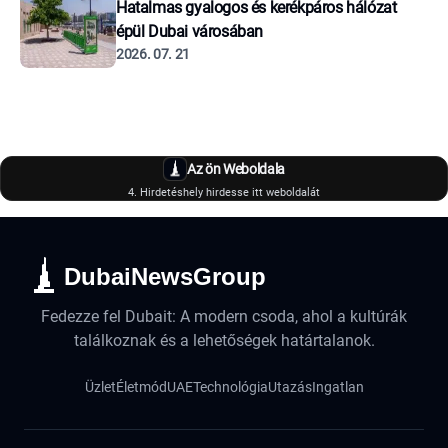
Hatalmas gyalogos és kerékpáros hálózat
épül Dubai városában
2026. 07. 21
Az ön Weboldala
4. Hirdetéshely hirdesse itt weboldalát
DubaiNewsGroup
Fedezze fel Dubait: A modern csoda, ahol a kultúrák
találkoznak és a lehetőségek határtalanok.
Üzlet
Életmód
UAE
Technológia
Utazás
Ingatlan