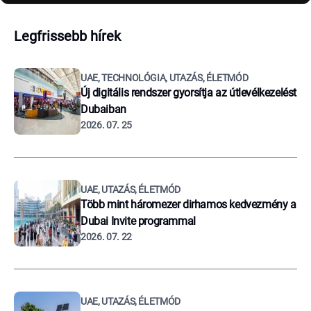
Legfrissebb hírek
UAE, TECHNOLÓGIA, UTAZÁS, ÉLETMÓD
Új digitális rendszer gyorsítja az útlevélkezelést
Dubaiban
2026. 07. 25
UAE, UTAZÁS, ÉLETMÓD
Több mint háromezer dirhamos kedvezmény a
Dubai Invite programmal
2026. 07. 22
UAE, UTAZÁS, ÉLETMÓD