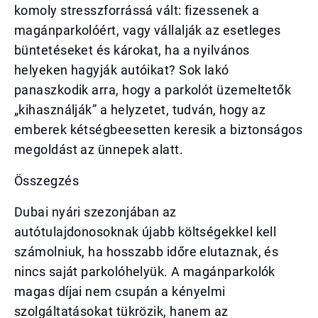
komoly stresszforrássá vált: fizessenek a
magánparkolóért, vagy vállalják az esetleges
büntetéseket és károkat, ha a nyilvános
helyeken hagyják autóikat? Sok lakó
panaszkodik arra, hogy a parkolót üzemeltetők
„kihasználják” a helyzetet, tudván, hogy az
emberek kétségbeesetten keresik a biztonságos
megoldást az ünnepek alatt.
Összegzés
Dubai nyári szezonjában az
autótulajdonosoknak újabb költségekkel kell
számolniuk, ha hosszabb időre elutaznak, és
nincs saját parkolóhelyük. A magánparkolók
magas díjai nem csupán a kényelmi
szolgáltatásokat tükrözik, hanem az