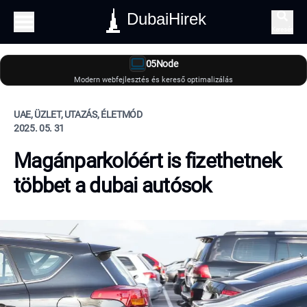
DubaiHirek
Keresés
05Node
Modern webfejlesztés és kereső optimalizálás
UAE, ÜZLET, UTAZÁS, ÉLETMÓD
2025. 05. 31
Magánparkolóért is fizethetnek
többet a dubai autósok