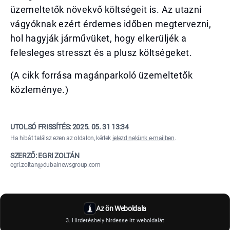
üzemeltetők növekvő költségeit is. Az utazni
vágyóknak ezért érdemes időben megtervezni,
hol hagyják járművüket, hogy elkerüljék a
felesleges stresszt és a plusz költségeket.
(A cikk forrása magánparkoló üzemeltetők
közleménye.)
UTOLSÓ FRISSÍTÉS:
2025. 05. 31 13:34
Ha hibát találsz ezen az oldalon, kérlek
jelezd nekünk e-mailben
.
SZERZŐ: EGRI ZOLTÁN
egri.zoltan@dubainewsgroup.com
Az ön Weboldala
3. Hirdetéshely hirdesse itt weboldalát