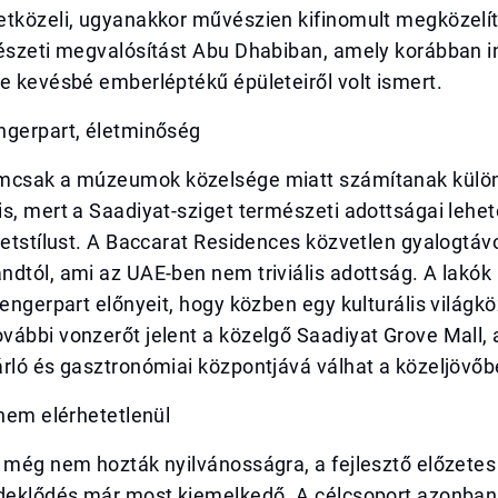
tközeli, ugyanakkor művészien kifinomult megközelíté
tészeti megvalósítást Abu Dhabiban, amely korábban i
e kevésbé emberléptékű épületeiről volt ismert.
ngerpart, életminőség
mcsak a múzeumok közelsége miatt számítanak külö
s, mert a Saadiyat-sziget természeti adottságai lehet
letstílust. A Baccarat Residences közvetlen gyalogtáv
dtól, ami az UAE-ben nem triviális adottság. A lakók
tengerpart előnyeit, hogy közben egy kulturális világk
vábbi vonzerőt jelent a közelgő Saadiyat Grove Mall,
rló és gasztronómiai központjává válhat a közeljövőb
 nem elérhetetlenül
 még nem hozták nyilvánosságra, a fejlesztő előzetes
rdeklődés már most kiemelkedő. A célcsoport azonban