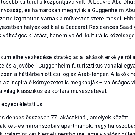
ntősebb kulturális központjává vált. A Louvre Abu Dha
ványosság, és hamarosan megnyílik a Guggenheim Abu 
szerte izgatottan várnak a művészet szerelmesei. Ebb
nyezetben helyezkedik el a Baccarat Residences Saadi
váltságos kilátást, hanem valódi kulturális közelséget
um elhelyezkedése stratégiai: a lakások erkélyeiről 
e és a jövőbeli Guggenheim futurisztikus vonalai egy
zben a háttérben ott csillog az Arab-tenger. A lakók
 az inspiráló környezetet is megkapják – valóságos vi
 világ klasszikus és kortárs művészetével.
 egyedi életstílus
esidences összesen 77 lakást kínál, amelyek között
ak két- és háromszobás apartmanok, négy hálószobás 
k, valamint két kiemelt penthouse, amely valószínűleg