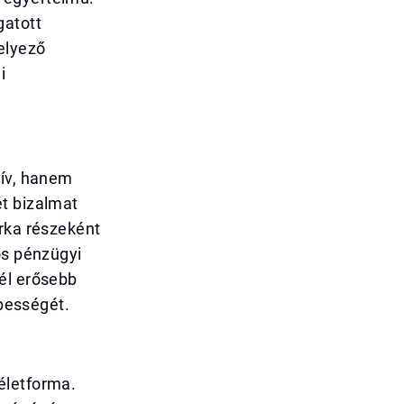
gatott
elyező
i
tív, hanem
ét bizalmat
árka részeként
ös pénzügyi
él erősebb
épességét.
életforma.