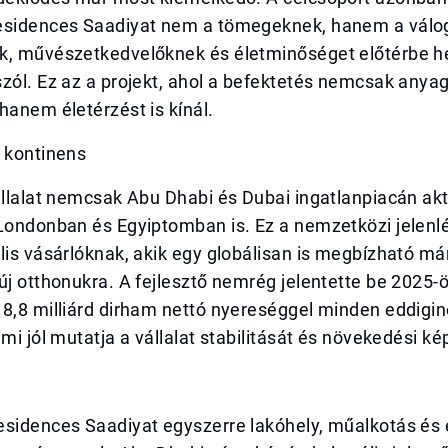
esidences Saadiyat nem a tömegeknek, hanem a válo
k, művészetkedvelőknek és életminőséget előtérbe h
zól. Ez az a projekt, ahol a befektetés nemcsak anyag
hanem életérzést is kínál.
b kontinens
állalat nemcsak Abu Dhabi és Dubai ingatlanpiacán ak
 Londonban és Egyiptomban is. Ez a nemzetközi jelenl
lis vásárlóknak, akik egy globálisan is megbízható m
új otthonukra. A fejlesztő nemrég jelentette be 2025-
8,8 milliárd dirham nettó nyereséggel minden eddigin
ami jól mutatja a vállalat stabilitását és növekedési k
esidences Saadiyat egyszerre lakóhely, műalkotás és 