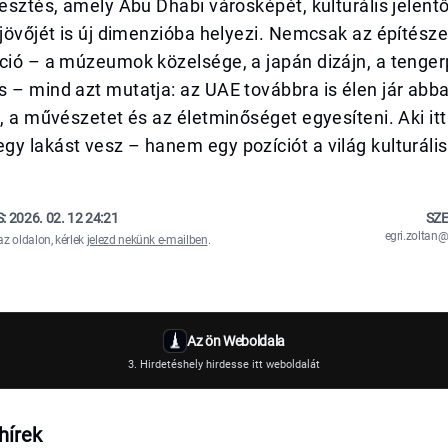
lesztés, amely Abu Dhabi városképét, kulturális jelent
 jövőjét is új dimenzióba helyezi. Nemcsak az építész
ció – a múzeumok közelsége, a japán dizájn, a tenger
 – mind azt mutatja: az UAE továbbra is élen jár abb
t, a művészetet és az életminőséget egyesíteni. Aki itt
y lakást vesz – hanem egy pozíciót a világ kulturális
S:
2026. 02. 12 24:21
SZE
egri.zolta
az oldalon, kérlek
jelezd nekünk e-mailben
.
Az ön Weboldala
3. Hirdetéshely hirdesse itt weboldalát
hírek