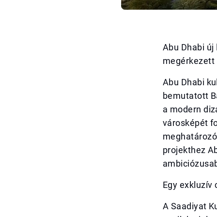
Abu Dhabi új
megérkezett 
Abu Dhabi kul
bemutatott B
a modern dizá
városképét fo
meghatározó i
projekthez A
ambiciózusabb
Egy exkluzív 
A Saadiyat K