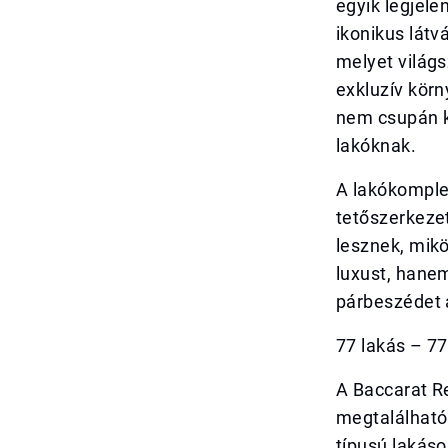
egyik legjele
ikonikus lát
melyet világ
exkluzív kör
nem csupán ki
lakóknak.
A lakókomplex
tetőszerkezet
lesznek, mikö
luxust, hanem
párbeszédet a
77 lakás – 77
A Baccarat R
megtalálható
típusú lakáso