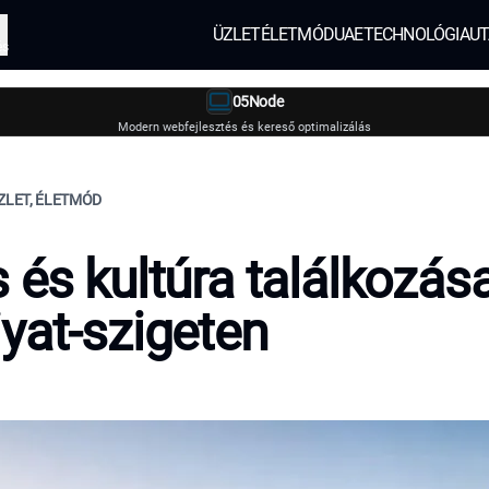
ÜZLET
ÉLETMÓD
UAE
TECHNOLÓGIA
UT
és
05Node
Modern webfejlesztés és kereső optimalizálás
ÜZLET, ÉLETMÓD
 és kultúra találkozás
yat-szigeten