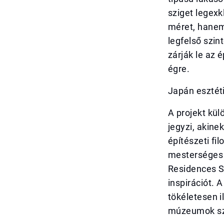
sziget legexk
méret, hanem 
legfelső szi
zárják le az 
égre.
Japán esztét
A projekt kül
jegyzi, akine
építészeti fi
mesterséges 
Residences Sa
inspirációt. 
tökéletesen i
múzeumok szi