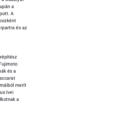
supán a
pott. A
obozként
erpartra és az
répítész
 Fujimoto
mák és a
accarat
rmáiból merít
us ívei
lkotnak a