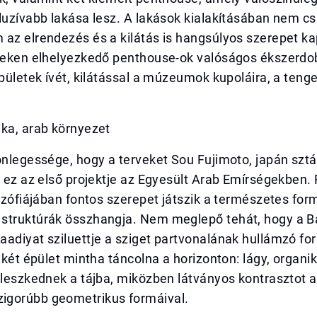
luzívabb lakása lesz. A lakások kialakításában nem c
az elrendezés és a kilátás is hangsúlyos szerepet ka
nteken elhelyezkedő penthouse-ok valóságos ékszerd
épületek ívét, kilátással a múzeumok kupoláira, a teng
ika, arab környezet
önlegessége, hogy a terveket Sou Fujimoto, japán sztá
k ez az első projektje az Egyesült Arab Emírségekben.
lozófiájában fontos szerepet játszik a természetes for
struktúrák összhangja. Nem meglepő tehát, hogy a B
adiyat sziluettje a sziget partvonalának hullámzó fo
A két épület mintha táncolna a horizonton: lágy, organik
lleszkednek a tájba, miközben látványos kontrasztot a
gorúbb geometrikus formáival.