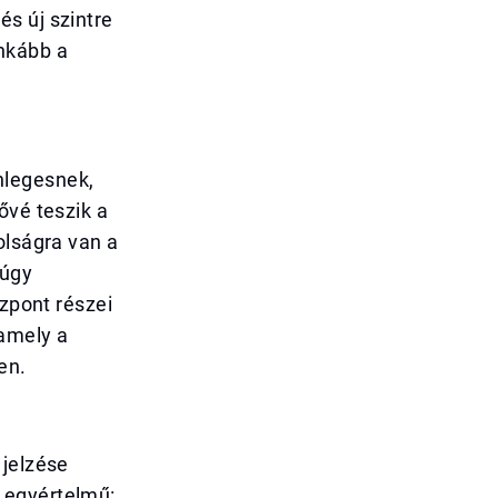
s új szintre
nkább a
nlegesnek,
ővé teszik a
olságra van a
 úgy
özpont részei
 amely a
en.
 jelzése
 egyértelmű: