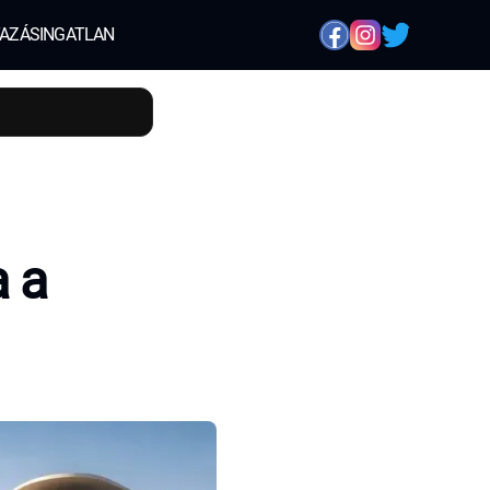
AZÁS
INGATLAN
a a