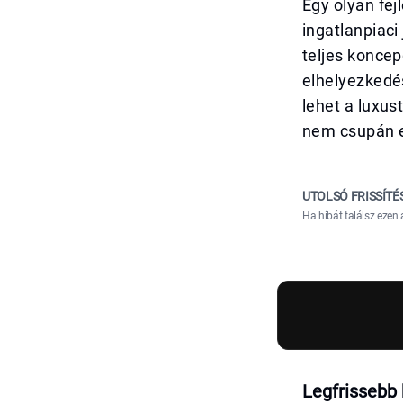
Egy olyan fej
ingatlanpiaci
teljes koncep
elhelyezkedés
lehet a luxus
nem csupán eg
UTOLSÓ FRISSÍTÉ
Ha hibát találsz ezen 
Legfrissebb 