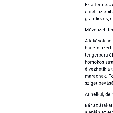
Ez a természe
emeli az épí
grandiózus, d
Művészet, te
A lakások ne
hanem azért i
tengerparti é
homokos stran
élvezhetik a 
maradnak. To
sziget bevásá
Ár nélkül, de
Bár az árakat
alapján az é