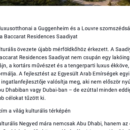
 luxusotthonai a Guggenheim és a Louvre szomszéds
a Baccarat Residences Saadiyat
turális övezete újabb mérföldkőhöz érkezett. A Saadi
accarat Residences Saadiyat nem csupán egy lakóing
jn, a kortárs művészet és a tengerparti luxus ékköve,
rmálja. A fejlesztést az Egyesült Arab Emírségek egyi
ngatlanfejlesztője valósítja meg, aki nem először nyú
bu Dhabiban vagy Dubai-ban – de ezúttal minden eddi
 célokat tűzött ki.
cím a világ kulturális térképén
ulturális Negyed mára nemcsak Abu Dhabi, hanem az 