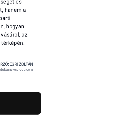
őségét és
et, hanem a
parti
an, hogyan
 vásárol, az
 térképén.
RZŐ: EGRI ZOLTÁN
n@dubainewsgroup.com