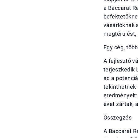
a Baccarat R
befektetőkne
vásárlóknak s
megtérülést, 
Egy cég, töb
A fejlesztő v
terjeszkedik
ad a potenciá
tekinthetnek 
eredményeit: 
évet zártak, 
Összegzés
A Baccarat R