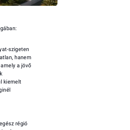
ágában:
yat-szigeten
atlan, hanem
 amely a jövő
k
l kiemelt
ginél
egész régió