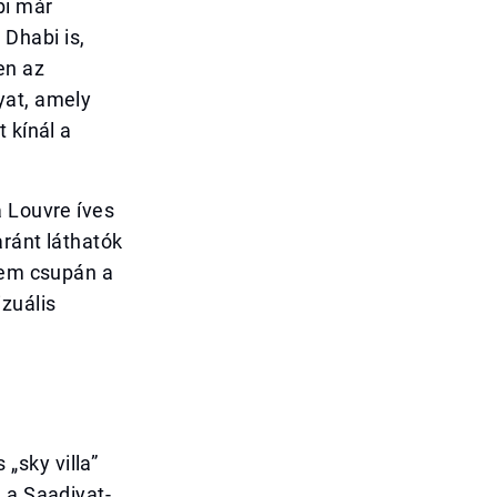
bi már
Dhabi is,
en az
yat, amely
 kínál a
a Louvre íves
aránt láthatók
 nem csupán a
zuális
„sky villa”
 a Saadiyat-