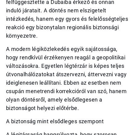
felfüggesztette a Dubaiba érkező és onnan
induló járatait. A döntés nem elszigetelt
intézkedés, hanem egy gyors és felelősségteljes
reakció egy bizonytalan regionális biztonsági
környezetre.
A modern légiközlekedés egyik sajátossága,
hogy rendkívül érzékenyen reagál a geopolitikai
változásokra. Egyetlen légtérzár is képes teljes
útvonalhálózatokat átszervezni, áttervezni vagy
ideiglenesen leállítani. Ebben az esetben nem
csupán menetrendi korrekcióról van szó, hanem
olyan döntésről, amely elsődlegesen a
biztonságot helyezi előtérbe.
A biztonság mint elsődleges szempont
A légitársaság hangsúlyozta, hogy szorosan