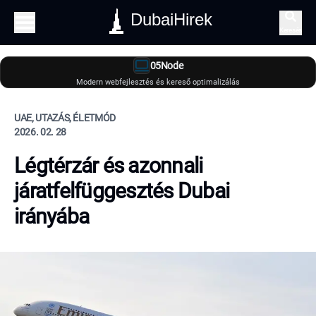
DubaiHirek
Keresés
05Node
Modern webfejlesztés és kereső optimalizálás
UAE, UTAZÁS, ÉLETMÓD
2026. 02. 28
Légtérzár és azonnali
járatfelfüggesztés Dubai
irányába