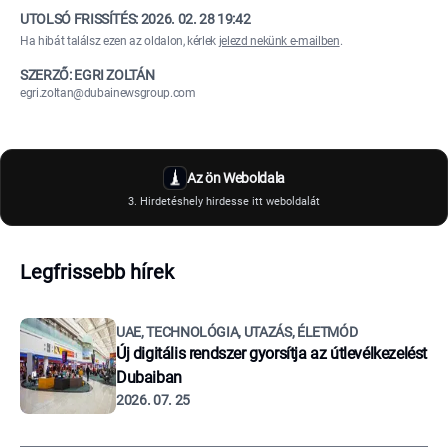
UTOLSÓ FRISSÍTÉS:
2026. 02. 28 19:42
Ha hibát találsz ezen az oldalon, kérlek
jelezd nekünk e-mailben
.
SZERZŐ: EGRI ZOLTÁN
egri.zoltan@dubainewsgroup.com
Az ön Weboldala
3. Hirdetéshely hirdesse itt weboldalát
Legfrissebb hírek
UAE, TECHNOLÓGIA, UTAZÁS, ÉLETMÓD
Új digitális rendszer gyorsítja az útlevélkezelést
Dubaiban
2026. 07. 25