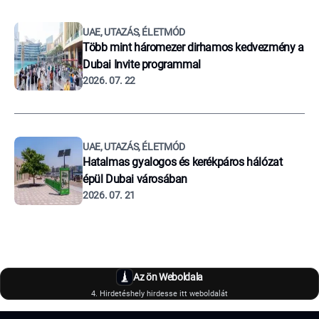
UAE, UTAZÁS, ÉLETMÓD
Több mint háromezer dirhamos kedvezmény a
Dubai Invite programmal
2026. 07. 22
UAE, UTAZÁS, ÉLETMÓD
Hatalmas gyalogos és kerékpáros hálózat
épül Dubai városában
2026. 07. 21
Az ön Weboldala
4. Hirdetéshely hirdesse itt weboldalát