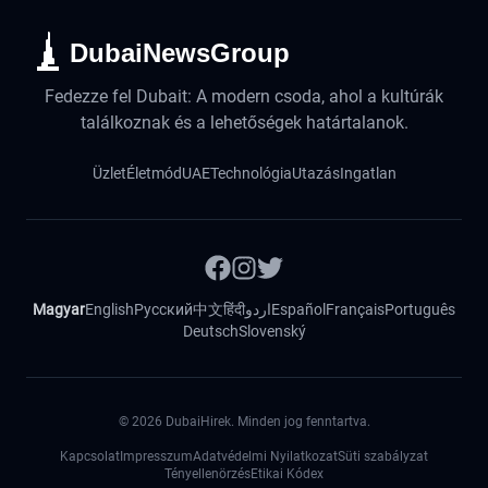
DubaiNewsGroup
Fedezze fel Dubait: A modern csoda, ahol a kultúrák
találkoznak és a lehetőségek határtalanok.
Üzlet
Életmód
UAE
Technológia
Utazás
Ingatlan
Magyar
English
Русский
中文
हिंदी
اردو
Español
Français
Português
Deutsch
Slovenský
©
2026
DubaiHirek. Minden jog fenntartva.
Kapcsolat
Impresszum
Adatvédelmi Nyilatkozat
Süti szabályzat
Tényellenörzés
Etikai Kódex