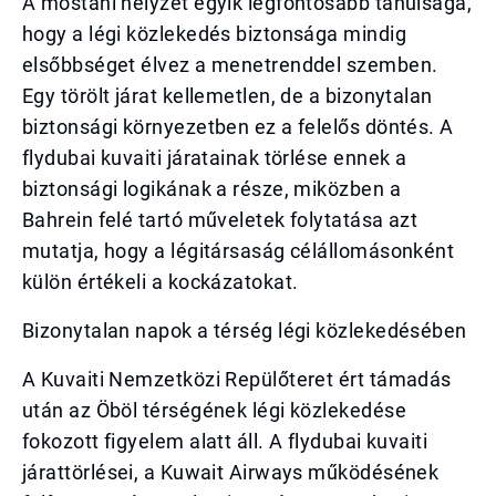
A mostani helyzet egyik legfontosabb tanulsága,
hogy a légi közlekedés biztonsága mindig
elsőbbséget élvez a menetrenddel szemben.
Egy törölt járat kellemetlen, de a bizonytalan
biztonsági környezetben ez a felelős döntés. A
flydubai kuvaiti járatainak törlése ennek a
biztonsági logikának a része, miközben a
Bahrein felé tartó műveletek folytatása azt
mutatja, hogy a légitársaság célállomásonként
külön értékeli a kockázatokat.
Bizonytalan napok a térség légi közlekedésében
A Kuvaiti Nemzetközi Repülőteret ért támadás
után az Öböl térségének légi közlekedése
fokozott figyelem alatt áll. A flydubai kuvaiti
járattörlései, a Kuwait Airways működésének