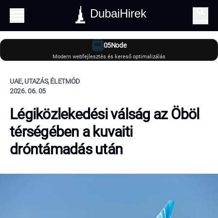
DubaiHirek
Keresés
05Node
Modern webfejlesztés és kereső optimalizálás
UAE, UTAZÁS, ÉLETMÓD
2026. 06. 05
Légiközlekedési válság az Öböl
térségében a kuvaiti
dróntámadás után