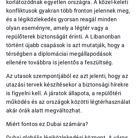
korlátozódnak egyetlen országra. A közel-keleti
konfliktusok gyakran több fronton jelennek meg,
és a légiközlekedés gyorsan reagál minden
olyan eseményre, amely a légtér vagy a
repülőterek biztonságát érinti. A Libanonban
történt újabb csapások is azt mutatják, hogy a
térségben a diplomáciai megállapodások
ellenére továbbra is jelentős a feszültség.
Az utasok szempontjából ez azt jelenti, hogy az
utazási tervek készítésekor a biztonsági hírekre
is figyelni kell. A járatok állapota, a repülőtéri
működés és az országok közötti légtérhasználat
akár órák alatt megváltozhat.
Miért fontos ez Dubai számára?
Dubai globális légiközlekedési központ. A város