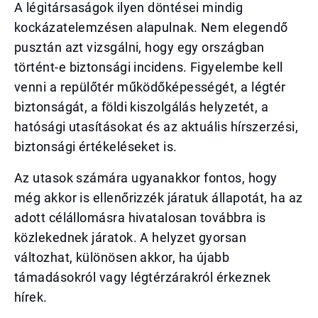
A légitársaságok ilyen döntései mindig
kockázatelemzésen alapulnak. Nem elegendő
pusztán azt vizsgálni, hogy egy országban
történt-e biztonsági incidens. Figyelembe kell
venni a repülőtér működőképességét, a légtér
biztonságát, a földi kiszolgálás helyzetét, a
hatósági utasításokat és az aktuális hírszerzési,
biztonsági értékeléseket is.
Az utasok számára ugyanakkor fontos, hogy
még akkor is ellenőrizzék járatuk állapotát, ha az
adott célállomásra hivatalosan továbbra is
közlekednek járatok. A helyzet gyorsan
változhat, különösen akkor, ha újabb
támadásokról vagy légtérzárakról érkeznek
hírek.