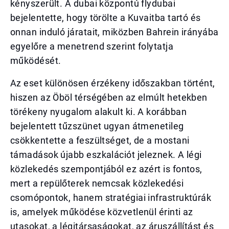
kényszerült. A dubai központú flydubai
bejelentette, hogy törölte a Kuvaitba tartó és
onnan induló járatait, miközben Bahrein irányába
egyelőre a menetrend szerint folytatja
működését.
Az eset különösen érzékeny időszakban történt,
hiszen az Öböl térségében az elmúlt hetekben
törékeny nyugalom alakult ki. A korábban
bejelentett tűzszünet ugyan átmenetileg
csökkentette a feszültséget, de a mostani
támadások újabb eszkalációt jeleznek. A légi
közlekedés szempontjából ez azért is fontos,
mert a repülőterek nemcsak közlekedési
csomópontok, hanem stratégiai infrastruktúrák
is, amelyek működése közvetlenül érinti az
utasokat, a légitársaságokat, az áruszállítást és