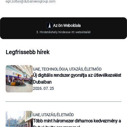
egri.zoltan@dubainewsgroup.com
Az ön Weboldala
3. Hirdetéshely hirdesse itt weboldalát
Legfrissebb hírek
UAE, TECHNOLÓGIA, UTAZÁS, ÉLETMÓD
Új digitális rendszer gyorsítja az útlevélkezelést
Dubaiban
2026. 07. 25
UAE, UTAZÁS, ÉLETMÓD
Több mint háromezer dirhamos kedvezmény a