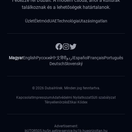
Fedezze fel Dubait: A modern csoda, ahol a kultúrák
találkoznak és a lehetőségek határtalanok.
Üzlet
Életmód
UAE
Technológia
Utazás
Ingatlan
Magyar
English
Русский
中文
हिंदी
اردو
Español
Français
Português
Deutsch
Slovenský
©
2026
DubaiHirek. Minden jog fenntartva.
Kapcsolat
Impresszum
Adatvédelmi Nyilatkozat
Süti szabályzat
Tényellenörzés
Etikai Kódex
Advertisement:
bUTOR5
05.hu
5n.ae
tire-service.hu
1b.hu
egrizoltan.hu