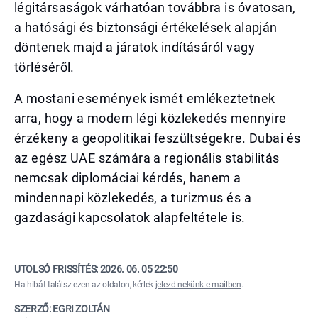
légitársaságok várhatóan továbbra is óvatosan,
a hatósági és biztonsági értékelések alapján
döntenek majd a járatok indításáról vagy
törléséről.
A mostani események ismét emlékeztetnek
arra, hogy a modern légi közlekedés mennyire
érzékeny a geopolitikai feszültségekre. Dubai és
az egész UAE számára a regionális stabilitás
nemcsak diplomáciai kérdés, hanem a
mindennapi közlekedés, a turizmus és a
gazdasági kapcsolatok alapfeltétele is.
UTOLSÓ FRISSÍTÉS:
2026. 06. 05 22:50
Ha hibát találsz ezen az oldalon, kérlek
jelezd nekünk e-mailben
.
SZERZŐ: EGRI ZOLTÁN