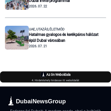
Dubai Invite programmal
2026. 07. 22
UAE, UTAZÁS, ÉLETMÓD
Hatalmas gyalogos és kerékpáros hálózat
épül Dubai városában
2026. 07. 21
Az ön Weboldala
4. Hirdetéshely hirdesse itt weboldalát
DubaiNewsGroup