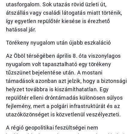
utasforgalom. Sok utazás rövid üzleti út,
átszállás vagy családi látogatás miatt történik,
így egyetlen repülőtér kiesése is érezhető
hatással jár.
Törékeny nyugalom után újabb eszkaláció
Az Öböl térségében április 8. óta viszonylagos
nyugalom volt tapasztalható egy törékeny
tűzszünet bejelentése után. A mostani
támadások azonban azt jelzik, hogy a biztonsági
helyzet továbbra is kiszámíthatatlan. Egy
repülőtér elleni dróntámadás különösen súlyos
fejlemény, mert a polgári infrastruktúrát és az
utazóközönséget is közvetlenül veszélyezteti.
A régió geopolitikai feszültségei nem