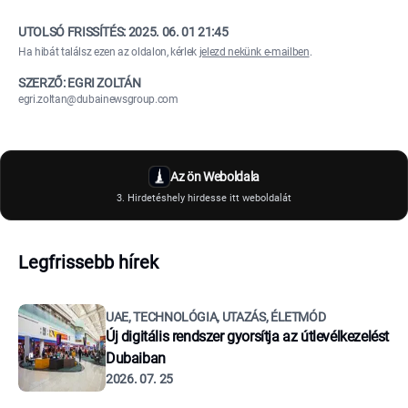
UTOLSÓ FRISSÍTÉS:
2025. 06. 01 21:45
Ha hibát találsz ezen az oldalon, kérlek
jelezd nekünk e-mailben
.
SZERZŐ: EGRI ZOLTÁN
egri.zoltan@dubainewsgroup.com
Az ön Weboldala
3. Hirdetéshely hirdesse itt weboldalát
Legfrissebb hírek
UAE, TECHNOLÓGIA, UTAZÁS, ÉLETMÓD
Új digitális rendszer gyorsítja az útlevélkezelést
Dubaiban
2026. 07. 25