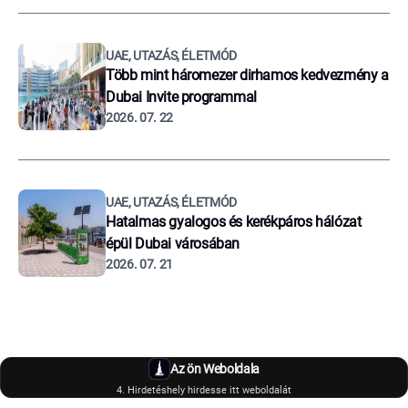
UAE, UTAZÁS, ÉLETMÓD
Több mint háromezer dirhamos kedvezmény a
Dubai Invite programmal
2026. 07. 22
UAE, UTAZÁS, ÉLETMÓD
Hatalmas gyalogos és kerékpáros hálózat
épül Dubai városában
2026. 07. 21
Az ön Weboldala
4. Hirdetéshely hirdesse itt weboldalát