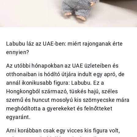
Labubu láz az UAE-ben: miért rajonganak érte
ennyien?
Az utóbbi hónapokban az UAE üzleteiben és
otthonaiban is hódító útjára indult egy apró, de
annál ikonikusabb figura: Labubu. Ez a
Hongkongból származó, tüskés hajú, széles
szemű és huncut mosolyú kis szörnyecske mára
meghódította a gyerekeket és felnőtteket
egyaránt.
Ami korábban csak egy vicces kis figura volt,