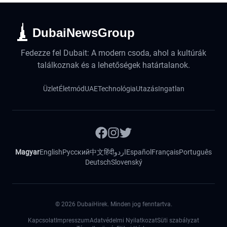
DubaiNewsGroup
Fedezze fel Dubait: A modern csoda, ahol a kultúrák
találkoznak és a lehetőségek határtalanok.
Üzlet
Életmód
UAE
Technológia
Utazás
Ingatlan
Magyar
English
Русский
中文
हिंदी
اردو
Español
Français
Português
Deutsch
Slovenský
©
2026
DubaiHirek. Minden jog fenntartva.
Kapcsolat
Impresszum
Adatvédelmi Nyilatkozat
Süti szabályzat