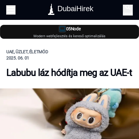
DubaiHirek
Keresés
05Node
Modern webfejlesztés és kereső optimalizálás
UAE, ÜZLET, ÉLETMÓD
2025. 06. 01
Labubu láz hódítja meg az UAE-t