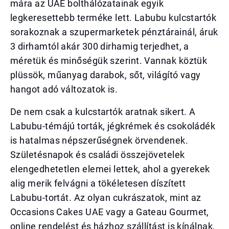
mára az UAE bolthálózatainak egyik
legkeresettebb terméke lett. Labubu kulcstartók
sorakoznak a szupermarketek pénztárainál, áruk
3 dirhamtól akár 300 dirhamig terjedhet, a
méretük és minőségük szerint. Vannak köztük
plüssök, műanyag darabok, sőt, világító vagy
hangot adó változatok is.
De nem csak a kulcstartók aratnak sikert. A
Labubu-témájú torták, jégkrémek és csokoládék
is hatalmas népszerűségnek örvendenek.
Születésnapok és családi összejövetelek
elengedhetetlen elemei lettek, ahol a gyerekek
alig merik felvágni a tökéletesen díszített
Labubu-tortát. Az olyan cukrászatok, mint az
Occasions Cakes UAE vagy a Gateau Gourmet,
online rendelést és házhoz szállítást is kínálnak,