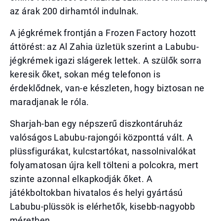
az árak 200 dirhamtól indulnak.
A jégkrémek frontján a Frozen Factory hozott
áttörést: az Al Zahia üzletük szerint a Labubu-
jégkrémek igazi slágerek lettek. A szülők sorra
keresik őket, sokan még telefonon is
érdeklődnek, van-e készleten, hogy biztosan ne
maradjanak le róla.
Sharjah-ban egy népszerű diszkontáruház
valóságos Labubu-rajongói központtá vált. A
plüssfigurákat, kulcstartókat, nassolnivalókat
folyamatosan újra kell tölteni a polcokra, mert
szinte azonnal elkapkodják őket. A
játékboltokban hivatalos és helyi gyártású
Labubu-plüssök is elérhetők, kisebb-nagyobb
méretben.