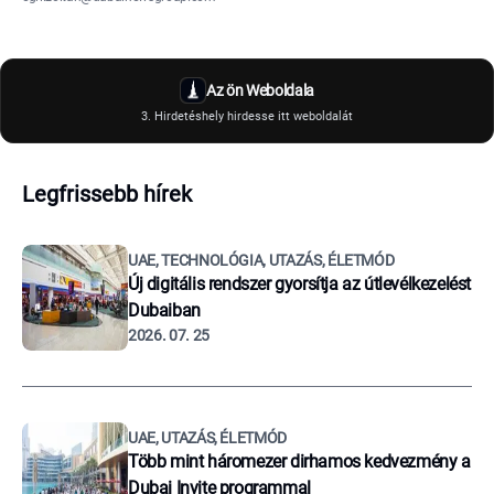
Az ön Weboldala
3. Hirdetéshely hirdesse itt weboldalát
Legfrissebb hírek
UAE, TECHNOLÓGIA, UTAZÁS, ÉLETMÓD
Új digitális rendszer gyorsítja az útlevélkezelést
Dubaiban
2026. 07. 25
UAE, UTAZÁS, ÉLETMÓD
Több mint háromezer dirhamos kedvezmény a
Dubai Invite programmal