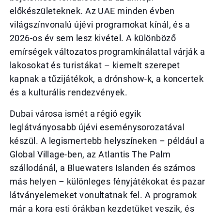
előkészületeknek. Az UAE minden évben
világszínvonalú újévi programokat kínál, és a
2026-os év sem lesz kivétel. A különböző
emírségek változatos programkínálattal várják a
lakosokat és turistákat – kiemelt szerepet
kapnak a tűzijátékok, a drónshow-k, a koncertek
és a kulturális rendezvények.
Dubai városa ismét a régió egyik
leglátványosabb újévi eseménysorozatával
készül. A legismertebb helyszíneken – például a
Global Village-ben, az Atlantis The Palm
szállodánál, a Bluewaters Islanden és számos
más helyen – különleges fényjátékokat és pazar
látványelemeket vonultatnak fel. A programok
már a kora esti órákban kezdetüket veszik, és