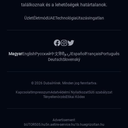
találkoznak és a lehetőségek határtalanok.
Üzlet
Életmód
UAE
Technológia
Utazás
Ingatlan
Magyar
English
Русский
中文
हिंदी
اردو
Español
Français
Português
Deutsch
Slovenský
©
2026
DubaiHirek. Minden jog fenntartva.
Kapcsolat
Impresszum
Adatvédelmi Nyilatkozat
Süti szabályzat
Tényellenörzés
Etikai Kódex
Advertisement:
bUTOR5
05.hu
5n.ae
tire-service.hu
1b.hu
egrizoltan.hu