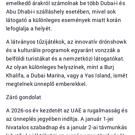
emelkedő árakról számolnak be több Dubai-i és
Abu Dhabi-i szálláshely esetében, mivel sok
látogató a különleges események miatt korán
lefoglalja a helyét.
A látványos tűzijátékok, az innovatív drónshowk
és a kulturális programok egyaránt vonzzák a
belföldi turistákat és a nemzetközi látogatókat.
Az olyan különleges helyszínek, mint a Burj
Khalifa, a Dubai Marina, vagy a Yas Island, ismét
megtelnek ünneplő emberekkel.
Záró gondolat
A 2026-os év kezdetét az UAE a rugalmasság és
az ünneplés jegyében indítja. A január 1-jei
hivatalos szabadnap és a január 2-ai távmunkás