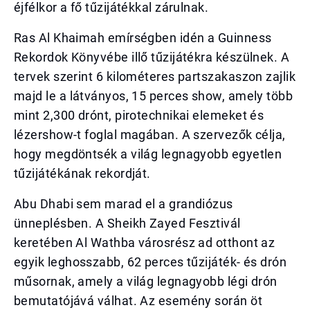
éjfélkor a fő tűzijátékkal zárulnak.
Ras Al Khaimah emírségben idén a Guinness
Rekordok Könyvébe illő tűzijátékra készülnek. A
tervek szerint 6 kilométeres partszakaszon zajlik
majd le a látványos, 15 perces show, amely több
mint 2,300 drónt, pirotechnikai elemeket és
lézershow-t foglal magában. A szervezők célja,
hogy megdöntsék a világ legnagyobb egyetlen
tűzijátékának rekordját.
Abu Dhabi sem marad el a grandiózus
ünneplésben. A Sheikh Zayed Fesztivál
keretében Al Wathba városrész ad otthont az
egyik leghosszabb, 62 perces tűzijáték- és drón
műsornak, amely a világ legnagyobb légi drón
bemutatójává válhat. Az esemény során öt