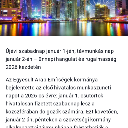
Újévi szabadnap január 1-jén, távmunkás nap
január 2-án – ünnepi hangulat és rugalmasság
2026 kezdetén
Az Egyesült Arab Emírségek kormánya
bejelentette az első hivatalos munkaszüneti
napot a 2026-os évre: január 1. csütörtök
hivatalosan fizetett szabadnap lesz a
közszférában dolgozók számára. Ezt követően,
január 2-án, pénteken a szövetségi kormány
alkalmazottai távmunkában folytathatják a