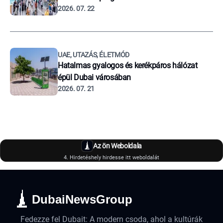
2026. 07. 22
UAE, UTAZÁS, ÉLETMÓD
Hatalmas gyalogos és kerékpáros hálózat
épül Dubai városában
2026. 07. 21
Az ön Weboldala
4. Hirdetéshely hirdesse itt weboldalát
DubaiNewsGroup
Fedezze fel Dubait: A modern csoda, ahol a kultúrák