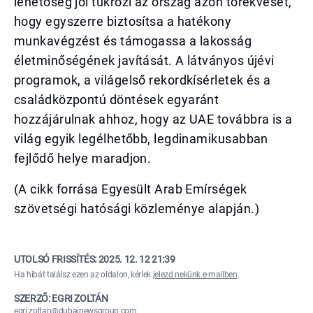
lehetőség jól tükrözi az ország azon törekvését,
hogy egyszerre biztosítsa a hatékony
munkavégzést és támogassa a lakosság
életminőségének javítását. A látványos újévi
programok, a világelső rekordkísérletek és a
családközpontú döntések egyaránt
hozzájárulnak ahhoz, hogy az UAE továbbra is a
világ egyik legélhetőbb, legdinamikusabban
fejlődő helye maradjon.
(A cikk forrása Egyesült Arab Emírségek
szövetségi hatósági közleménye alapján.)
UTOLSÓ FRISSÍTÉS:
2025. 12. 12 21:39
Ha hibát találsz ezen az oldalon, kérlek
jelezd nekünk e-mailben
.
SZERZŐ: EGRI ZOLTÁN
egri.zoltan@dubainewsgroup.com