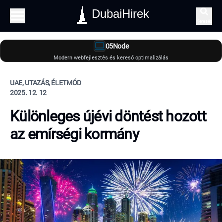
DubaiHirek
Keresés
05Node
Modern webfejlesztés és kereső optimalizálás
UAE, UTAZÁS, ÉLETMÓD
2025. 12. 12
Különleges újévi döntést hozott
az emírségi kormány