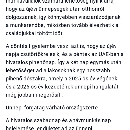
munkavállalók számára lehetőség nyílik arra,
hogy az újévi ünnepségek után otthonról
dolgozzanak, így könnyebben visszarázódjanak
a munkarendbe, miközben tovább élvezhetik a
családjukkal töltött időt.
A döntés figyelembe veszi azt is, hogy az újév
napja csütörtökre esik, és a péntek az UAE-ben a
hivatalos pihenőnap. Így a két nap egymás után
lehetőséget ad a lakosoknak egy hosszabb
pihenőidőszakra, amely a 2025-ös év végének
és a 2026-os év kezdetének ünnepi hangulatát
még jobban megerősíti.
Ünnepi forgatag várható országszerte
A hivatalos szabadnap és a távmunkás nap
bejelentése lendületet ad az ünnepi