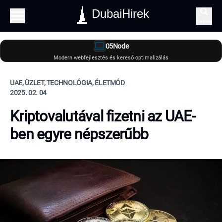
DubaiHirek
Keresés
05Node
Modern webfejlesztés és kereső optimalizálás
UAE, ÜZLET, TECHNOLÓGIA, ÉLETMÓD
2025. 02. 04
Kriptovalutával fizetni az UAE-
ben egyre népszerűbb