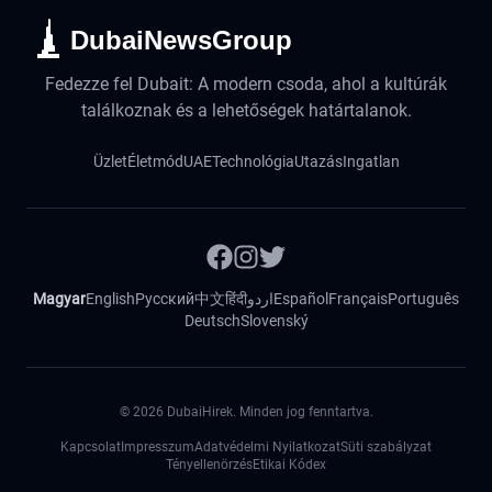
DubaiNewsGroup
Fedezze fel Dubait: A modern csoda, ahol a kultúrák
találkoznak és a lehetőségek határtalanok.
Üzlet
Életmód
UAE
Technológia
Utazás
Ingatlan
Magyar
English
Русский
中文
हिंदी
اردو
Español
Français
Português
Deutsch
Slovenský
©
2026
DubaiHirek. Minden jog fenntartva.
Kapcsolat
Impresszum
Adatvédelmi Nyilatkozat
Süti szabályzat
Tényellenörzés
Etikai Kódex