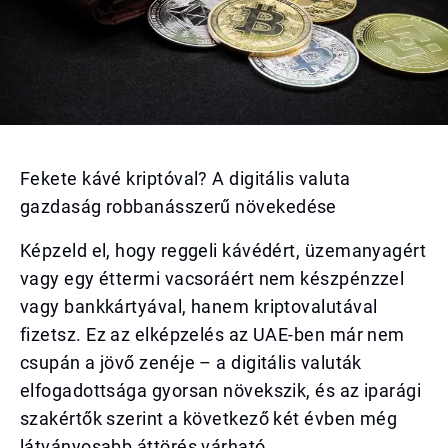
Fekete kávé kriptóval? A digitális valuta
gazdaság robbanásszerű növekedése
Képzeld el, hogy reggeli kávédért, üzemanyagért
vagy egy éttermi vacsoráért nem készpénzzel
vagy bankkártyával, hanem kriptovalutával
fizetsz. Ez az elképzelés az UAE-ben már nem
csupán a jövő zenéje – a digitális valuták
elfogadottsága gyorsan növekszik, és az iparági
szakértők szerint a következő két évben még
látványosabb áttörés várható.