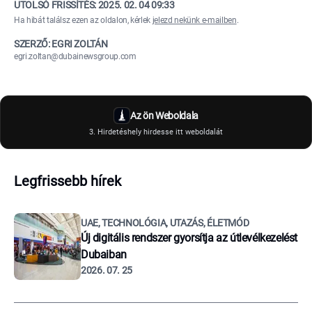
UTOLSÓ FRISSÍTÉS:
2025. 02. 04 09:33
Ha hibát találsz ezen az oldalon, kérlek
jelezd nekünk e-mailben
.
SZERZŐ: EGRI ZOLTÁN
egri.zoltan@dubainewsgroup.com
Az ön Weboldala
3. Hirdetéshely hirdesse itt weboldalát
Legfrissebb hírek
UAE, TECHNOLÓGIA, UTAZÁS, ÉLETMÓD
Új digitális rendszer gyorsítja az útlevélkezelést
Dubaiban
2026. 07. 25