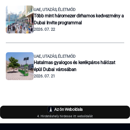
UAE, UTAZÁS, ÉLETMÓD
Több mint háromezer dirhamos kedvezmény a
Dubai Invite programmal
2026. 07. 22
UAE, UTAZÁS, ÉLETMÓD
Hatalmas gyalogos és kerékpáros hálózat
épül Dubai városában
2026. 07. 21
Az ön Weboldala
4. Hirdetéshely hirdesse itt weboldalát