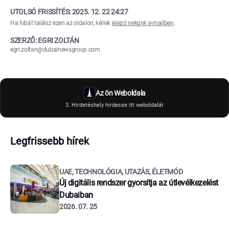
UTOLSÓ FRISSÍTÉS:
2025. 12. 22 24:27
Ha hibát találsz ezen az oldalon, kérlek
jelezd nekünk e-mailben
.
SZERZŐ: EGRI ZOLTÁN
egri.zoltan@dubainewsgroup.com
Az ön Weboldala
3. Hirdetéshely hirdesse itt weboldalát
Legfrissebb hírek
UAE, TECHNOLÓGIA, UTAZÁS, ÉLETMÓD
Új digitális rendszer gyorsítja az útlevélkezelést
Dubaiban
2026. 07. 25