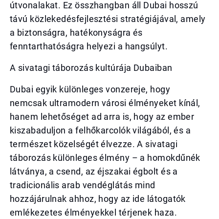
útvonalakat. Ez összhangban áll Dubai hosszú
távú közlekedésfejlesztési stratégiájával, amely
a biztonságra, hatékonyságra és
fenntarthatóságra helyezi a hangsúlyt.
A sivatagi táborozás kultúrája Dubaiban
Dubai egyik különleges vonzereje, hogy
nemcsak ultramodern városi élményeket kínál,
hanem lehetőséget ad arra is, hogy az ember
kiszabaduljon a felhőkarcolók világából, és a
természet közelségét élvezze. A sivatagi
táborozás különleges élmény – a homokdűnék
látványa, a csend, az éjszakai égbolt és a
tradicionális arab vendéglátás mind
hozzájárulnak ahhoz, hogy az ide látogatók
emlékezetes élményekkel térjenek haza.