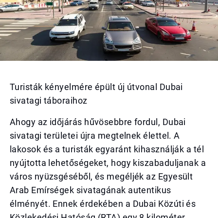
Turisták kényelmére épült új útvonal Dubai
sivatagi táboraihoz
Ahogy az időjárás hűvösebbre fordul, Dubai
sivatagi területei újra megtelnek élettel. A
lakosok és a turisták egyaránt kihasználják a tél
nyújtotta lehetőségeket, hogy kiszabaduljanak a
város nyüzsgéséből, és megéljék az Egyesült
Arab Emírségek sivatagának autentikus
élményét. Ennek érdekében a Dubai Közúti és
Közlekedési Hatóság (RTA) egy 8 kilométer