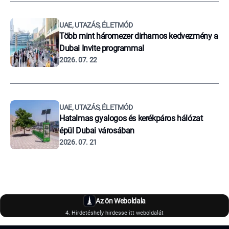
UAE, UTAZÁS, ÉLETMÓD
Több mint háromezer dirhamos kedvezmény a
Dubai Invite programmal
2026. 07. 22
UAE, UTAZÁS, ÉLETMÓD
Hatalmas gyalogos és kerékpáros hálózat
épül Dubai városában
2026. 07. 21
Az ön Weboldala
4. Hirdetéshely hirdesse itt weboldalát