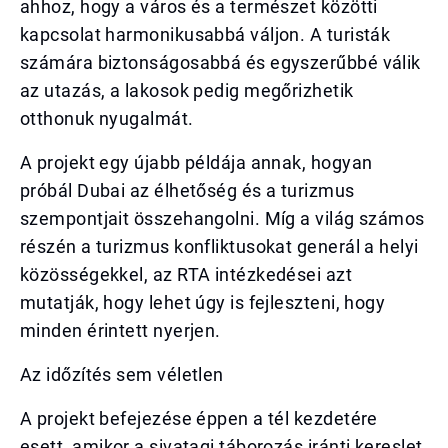
ahhoz, hogy a város és a természet közötti
kapcsolat harmonikusabbá váljon. A turisták
számára biztonságosabbá és egyszerűbbé válik
az utazás, a lakosok pedig megőrizhetik
otthonuk nyugalmát.
A projekt egy újabb példája annak, hogyan
próbál Dubai az élhetőség és a turizmus
szempontjait összehangolni. Míg a világ számos
részén a turizmus konfliktusokat generál a helyi
közösségekkel, az RTA intézkedései azt
mutatják, hogy lehet úgy is fejleszteni, hogy
minden érintett nyerjen.
Az időzítés sem véletlen
A projekt befejezése éppen a tél kezdetére
esett, amikor a sivatagi táborozás iránti kereslet