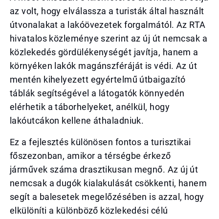
az volt, hogy elválassza a turisták által használt
útvonalakat a lakóövezetek forgalmától. Az RTA
hivatalos közleménye szerint az új út nemcsak a
közlekedés gördülékenységét javítja, hanem a
környéken lakók magánszféráját is védi. Az út
mentén kihelyezett egyértelmű útbaigazító
táblák segítségével a látogatók könnyedén
elérhetik a táborhelyeket, anélkül, hogy
lakóutcákon kellene áthaladniuk.
Ez a fejlesztés különösen fontos a turisztikai
főszezonban, amikor a térségbe érkező
járművek száma drasztikusan megnő. Az új út
nemcsak a dugók kialakulását csökkenti, hanem
segít a balesetek megelőzésében is azzal, hogy
elkülöníti a különböző közlekedési célú