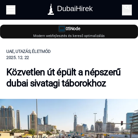
DubaiHirek
Keresés
05Node
Modern webfejlesztés és kereső optimalizálás
UAE, UTAZÁS, ÉLETMÓD
2025. 12. 22
Közvetlen út épült a népszerű
dubai sivatagi táborokhoz