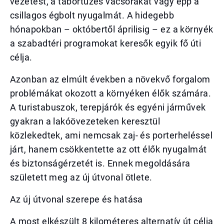
vezetést, a tábortüzes vacsorákat vagy épp a
csillagos égbolt nyugalmát. A hidegebb
hónapokban – októbertől áprilisig – ez a környék
a szabadtéri programokat keresők egyik fő úti
célja.
Azonban az elmúlt években a növekvő forgalom
problémákat okozott a környéken élők számára.
A turistabuszok, terepjárók és egyéni járművek
gyakran a lakóövezeteken keresztül
közlekedtek, ami nemcsak zaj- és porterheléssel
járt, hanem csökkentette az ott élők nyugalmát
és biztonságérzetét is. Ennek megoldására
született meg az új útvonal ötlete.
Az új útvonal szerepe és hatása
A most elkészült 8 kilométeres alternatív út célja