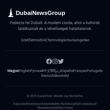
DubaiNewsGroup
Fedezze fel Dubait: A modern csoda, ahol a kultúrák
találkoznak és a lehetőségek határtalanok.
Üzlet
Életmód
UAE
Technológia
Utazás
Ingatlan
Magyar
English
Русский
中文
हिंदी
اردو
Español
Français
Português
Deutsch
Slovenský
©
2026
DubaiHirek. Minden jog fenntartva.
Kapcsolat
Impresszum
Adatvédelmi Nyilatkozat
Süti szabályzat
Tényellenörzés
Etikai Kódex