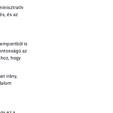
inisztratív
és, és az
zempontból is
fontosságú az
hhoz, hogy
an irány,
adalom
ogy ez a