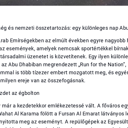
ség és nemzeti összetartozás: egy különleges nap Ab
Arab Emírségekben az elmúlt években egyre nagyobb 
az események, amelyek nemcsak sportértékkel bírna
társadalmi üzenetet is közvetítenek. Egy ilyen különl
 az Abu Dhabiban megrendezett „Run for the Nation”,
lommal is több tízezer embert mozgatott meg, és egy
milyen ereje van az összefogásnak.
zdet az égbolton
 már a kezdetekkor emlékezetessé vált. A főváros egy
Wahat Al Karama fölött a Fursan Al Emarat látványos l
nyitotta meg az eseményt. A repülőgépek az Egyesül