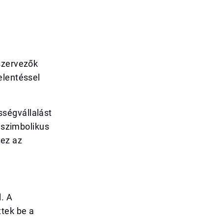
szervezők
elentéssel
ségvállalást
a szimbolikus
hez az
. A
ttek be a