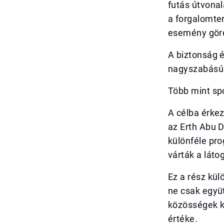
futás útvonal
a forgalomter
esemény görd
A biztonság é
nagyszabású 
Több mint sp
A célba érke
az Erth Abu D
különféle pr
várták a láto
Ez a rész kül
ne csak együt
közösségek k
értéke.