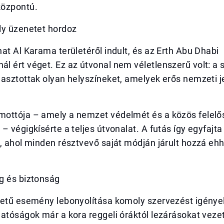
központú.
ly üzenetet hordoz
at Al Karama területéről indult, és az Erth Abu Dhabi
 ért véget. Ez az útvonal nem véletlenszerű volt: a 
asztottak olyan helyszíneket, amelyek erős nemzeti j
ottója – amely a nemzet védelmét és a közös felelős
– végigkísérte a teljes útvonalat. A futás így egyfajt
, ahol minden résztvevő saját módján járult hozzá eh
g és biztonság
retű esemény lebonyolítása komoly szervezést igényel
atóságok már a kora reggeli óráktól lezárásokat veze