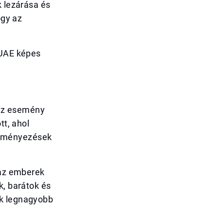
k lezárása és
ogy az
 UAE képes
 Az esemény
tt, ahol
deményezések
 az emberek
k, barátok és
ik legnagyobb