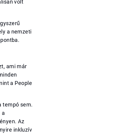
lisan volt
egyszerű
ely a nemzeti
ppontba.
zt, ami már
 minden
mint a People
 a tempó sem.
 a
ményen. Az
yire inkluzív