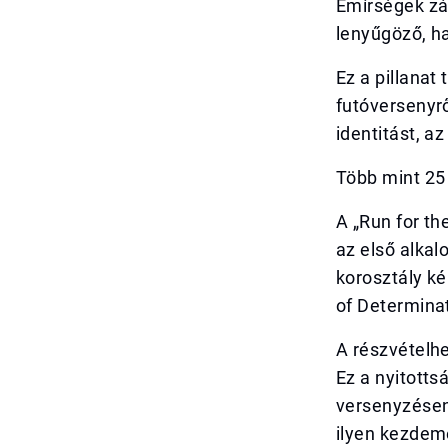
Emírségek zás
lenyűgöző, ha
Ez a pillana
futóversenyr
identitást, a
Több mint 25 
A „Run for t
az első alka
korosztály ké
of Determinat
A részvételh
Ez a nyitotts
versenyzésen
ilyen kezdem