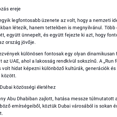
ozás ereje
gyik legfontosabb üzenete az volt, hogy a nemzeti id
kban létezik, hanem tettekben is megnyilvánul. Több
t, együtt ünnepelt, és együtt fejezte ki azt, hogy fon
z ország jövője.
dezvények különösen fontosak egy olyan dinamikusan 
t az UAE, ahol a lakosság rendkívül sokszínű. A „Run f
 volt hidat képezni különböző kultúrák, generációk és
 között.
Dubai közösségi életéhez
ny Abu Dhabiban zajlott, hatása messze túlmutatott 
böző emírségeiből, köztük Dubai városából is sokan é
t.