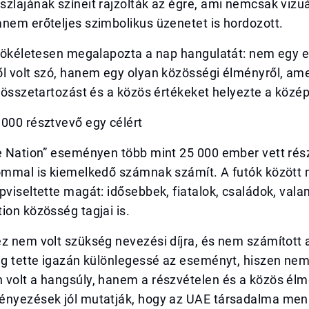
zlajának színeit rajzolták az égre, ami nemcsak vizuá
nem erőteljes szimbolikus üzenetet is hordozott.
t tökéletesen megalapozta a nap hangulatát: nem egy 
ől volt szó, hanem egy olyan közösségi élményről, am
z összetartozást és a közös értékeket helyezte a közé
000 résztvevő egy célért
he Nation” eseményen több mint 25 000 ember vett rés
lommal is kiemelkedő számnak számít. A futók között
pviseltette magát: idősebbek, fiatalok, családok, vala
ion közösség tagjai is.
ez nem volt szükség nevezési díjra, és nem számított
ág tette igazán különlegessé az eseményt, hiszen nem
 volt a hangsúly, hanem a részvételen és a közös él
ényezések jól mutatják, hogy az UAE társadalma menn