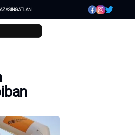
AZÁS
INGATLAN
a
iban