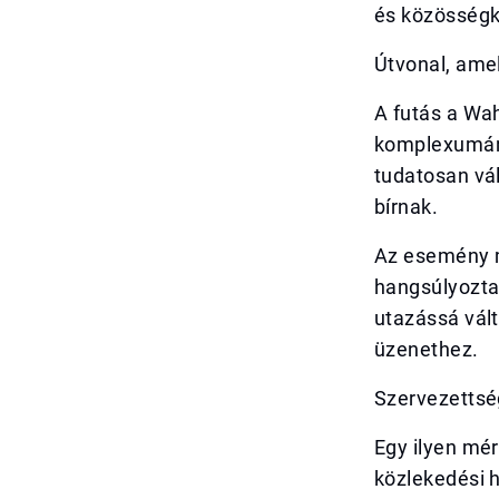
és közösség
Útvonal, ame
A futás a Wah
komplexumánál
tudatosan vál
bírnak.
Az esemény m
hangsúlyozta 
utazássá vált
üzenethez.
Szervezettsé
Egy ilyen mé
közlekedési h