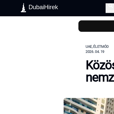
DubaiHirek
Keres
UAE, ÉLETMÓD
2026. 04. 19
Közös
nemze