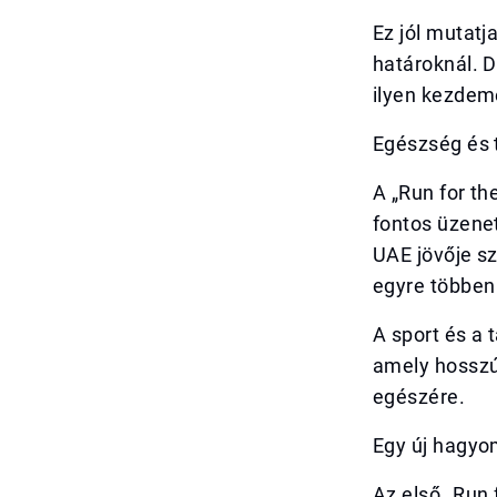
Ez jól mutat
határoknál. 
ilyen kezdemé
Egészség és 
A „Run for t
fontos üzene
UAE jövője s
egyre többen
A sport és a 
amely hosszú 
egészére.
Egy új hagyo
Az első „Run 