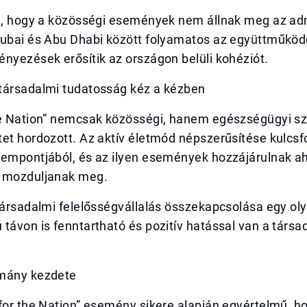
ja, hogy a közösségi események nem állnak meg az adm
Dubai és Abu Dhabi között folyamatos az együttműköd
nyezések erősítik az országon belüli kohéziót.
társadalmi tudatosság kéz a kézben
he Nation” nemcsak közösségi, hanem egészségügyi s
tet hordozott. Az aktív életmód népszerűsítése kulcs
zempontjából, és az ilyen események hozzájárulnak a
 mozduljanak meg.
társadalmi felelősségvállalás összekapcsolása egy oly
távon is fenntartható és pozitív hatással van a társ
mány kezdete
for the Nation” esemény sikere alapján egyértelmű, h