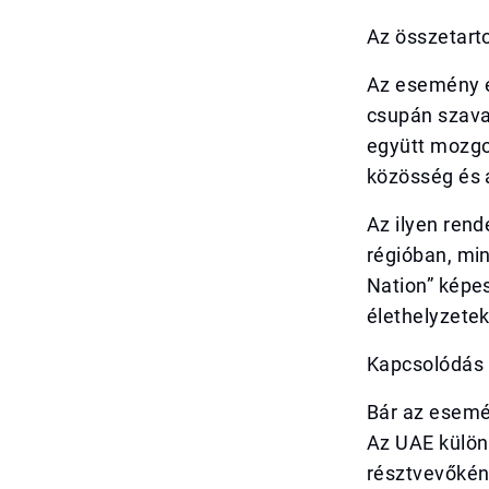
Az összetart
Az esemény e
csupán szava
együtt mozgot
közösség és a
Az ilyen ren
régióban, min
Nation” képes
élethelyzetek
Kapcsolódás 
Bár az esemé
Az UAE külön
résztvevőkén