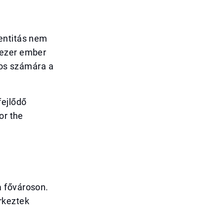
entitás nem
 ezer ember
tos számára a
fejlődő
or the
a fővároson.
rkeztek