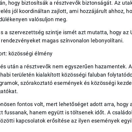
án, hogy biztosítsák a résztvevők biztonságát. Az uta
elés jól koordináltan zajlott, ami hozzájárult ahhoz, h
ülékenyen valósuljon meg.
s a szervezettség szintje ismét azt mutatta, hogy az
rendezvényeket magas színvonalon lebonyolítani.
ort: közösségi élmény
zés után a résztvevők nem egyszerűen hazamentek.
habi területén kialakított közösségi faluban folytatódo
ogramok, szórakoztató események és közösségi kez
gatókat.
önösen fontos volt, mert lehetőséget adott arra, hogy
t fussanak, hanem együtt is töltsenek időt. A családo
özötti kapcsolatok erősítése az ilyen események egy