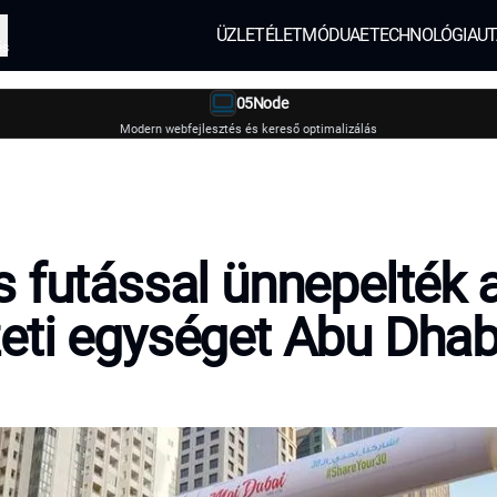
ÜZLET
ÉLETMÓD
UAE
TECHNOLÓGIA
UT
és
05Node
Modern webfejlesztés és kereső optimalizálás
 futással ünnepelték 
ti egységet Abu Dhab