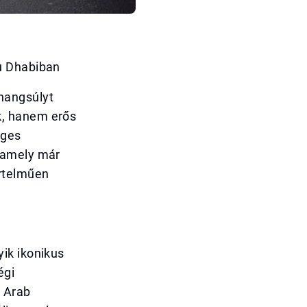
u Dhabiban
hangsúlyt
k, hanem erős
eges
 amely már
értelműen
ik ikonikus
égi
t Arab