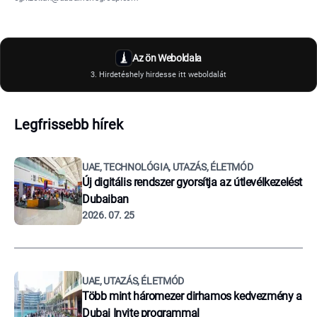
Az ön Weboldala
3. Hirdetéshely hirdesse itt weboldalát
Legfrissebb hírek
UAE, TECHNOLÓGIA, UTAZÁS, ÉLETMÓD
Új digitális rendszer gyorsítja az útlevélkezelést
Dubaiban
2026. 07. 25
UAE, UTAZÁS, ÉLETMÓD
Több mint háromezer dirhamos kedvezmény a
Dubai Invite programmal