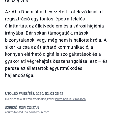
Összegzés
Az Abu Dhabi által bevezetett kötelező kisállat-
regisztráció egy fontos lépés a felelős
állattartás, az állatvédelem és a városi higiénia
irányába. Bár sokan támogatják, mások
bizonytalanok, vagy még nem is hallottak róla. A
siker kulcsa az átlátható kommunikáció, a
könnyen elérhető digitális szolgáltatások és a
gyakorlati végrehajtás összehangolása lesz – és
persze az állattartók együttműködési
hajlandósága.
UTOLSÓ FRISSÍTÉS:
2026. 02. 03 23:42
Ha hibát találsz ezen az oldalon, kérlek
jelezd nekünk e-mailben
.
SZERZŐ: EGRI ZOLTÁN
egri.zoltan@dubainewsgroup.com