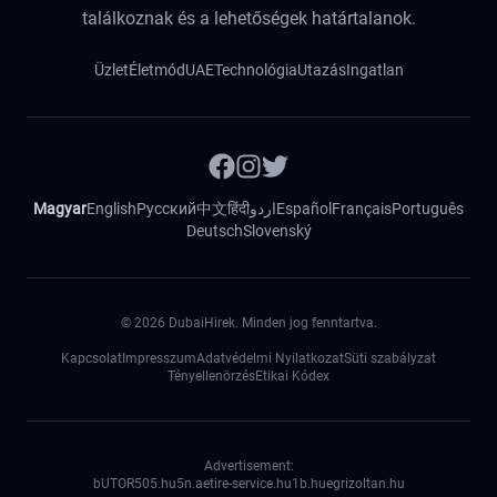
találkoznak és a lehetőségek határtalanok.
Üzlet
Életmód
UAE
Technológia
Utazás
Ingatlan
Magyar
English
Русский
中文
हिंदी
اردو
Español
Français
Português
Deutsch
Slovenský
©
2026
DubaiHirek. Minden jog fenntartva.
Kapcsolat
Impresszum
Adatvédelmi Nyilatkozat
Süti szabályzat
Tényellenörzés
Etikai Kódex
Advertisement:
bUTOR5
05.hu
5n.ae
tire-service.hu
1b.hu
egrizoltan.hu