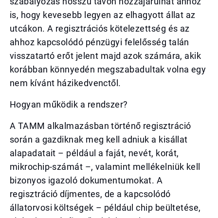
szabályozás hosszú távon hozzájárulhat ahhoz
is, hogy kevesebb legyen az elhagyott állat az
utcákon. A regisztrációs kötelezettség és az
ahhoz kapcsolódó pénzügyi felelősség talán
visszatartó erőt jelent majd azok számára, akik
korábban könnyedén megszabadultak volna egy
nem kívánt házikedvenctől.
Hogyan működik a rendszer?
A TAMM alkalmazásban történő regisztráció
során a gazdiknak meg kell adniuk a kisállat
alapadatait – például a faját, nevét, korát,
mikrochip-számát –, valamint mellékelniük kell
bizonyos igazoló dokumentumokat. A
regisztráció díjmentes, de a kapcsolódó
állatorvosi költségek – például chip beültetése,