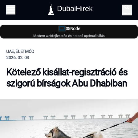
DubaiHirek
Keresés
05Node
Modern webfejlesztés és kereső optimalizálás
UAE, ÉLETMÓD
2026. 02. 03
Kötelező kisállat-regisztráció és
szigorú bírságok Abu Dhabiban