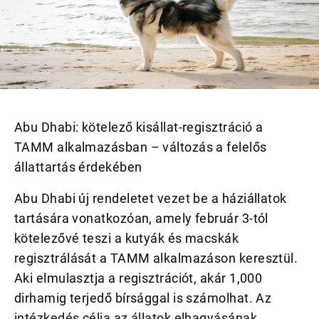
Abu Dhabi: kötelező kisállat-regisztráció a
TAMM alkalmazásban – változás a felelős
állattartás érdekében
Abu Dhabi új rendeletet vezet be a háziállatok
tartására vonatkozóan, amely február 3-tól
kötelezővé teszi a kutyák és macskák
regisztrálását a TAMM alkalmazáson keresztül.
Aki elmulasztja a regisztrációt, akár 1,000
dirhamig terjedő bírsággal is számolhat. Az
intézkedés célja az állatok elhagyásának