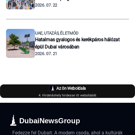
2026. 07. 22
UAE, UTAZÁS, ÉLETMÓD
Hatalmas gyalogos és kerékpáros hálózat
épül Dubai városában
2026. 07. 21
Az ön Weboldala
4. Hirdetéshely hirdesse itt weboldalát
DubaiNewsGroup
Fedezze fel Dubait: A modern csoda, ahol a kultúrák