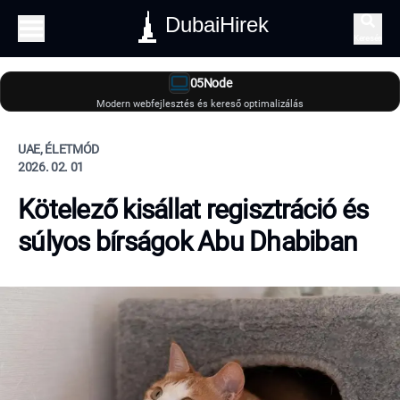
DubaiHirek
Keresés
05Node
Modern webfejlesztés és kereső optimalizálás
UAE, ÉLETMÓD
2026. 02. 01
Kötelező kisállat regisztráció és
súlyos bírságok Abu Dhabiban