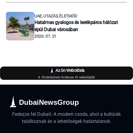
UAE, UTAZÁS, ÉLETMÓD
Hatalmas gyalogos és kerékpáros hálózat
épül Dubai városában
2026. 07. 21
Az ön Weboldala
4. Hirdetéshely hirdesse itt weboldalát
DubaiNewsGroup
Fedezze fel Dubait: A modern csoda, ahol a kultúrák
találkoznak és a lehetőségek határtalanok.