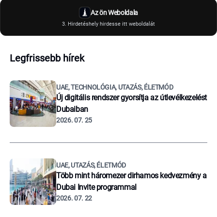
Az ön Weboldala
3. Hirdetéshely hirdesse itt weboldalát
Legfrissebb hírek
UAE, TECHNOLÓGIA, UTAZÁS, ÉLETMÓD
Új digitális rendszer gyorsítja az útlevélkezelést
Dubaiban
2026. 07. 25
UAE, UTAZÁS, ÉLETMÓD
Több mint háromezer dirhamos kedvezmény a
Dubai Invite programmal
2026. 07. 22