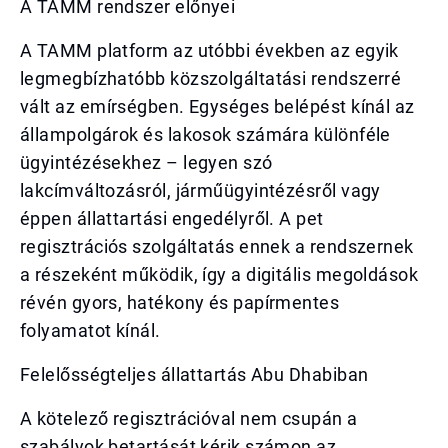
A TAMM rendszer előnyei
A TAMM platform az utóbbi években az egyik
legmegbízhatóbb közszolgáltatási rendszerré
vált az emírségben. Egységes belépést kínál az
állampolgárok és lakosok számára különféle
ügyintézésekhez – legyen szó
lakcímváltozásról, járműügyintézésről vagy
éppen állattartási engedélyről. A pet
regisztrációs szolgáltatás ennek a rendszernek
a részeként működik, így a digitális megoldások
révén gyors, hatékony és papírmentes
folyamatot kínál.
Felelősségteljes állattartás Abu Dhabiban
A kötelező regisztrációval nem csupán a
szabályok betartását kérik számon az