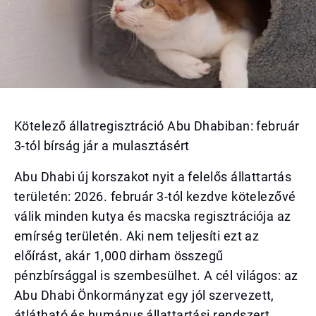
Kötelező állatregisztráció Abu Dhabiban: február
3-tól bírság jár a mulasztásért
Abu Dhabi új korszakot nyit a felelős állattartás
területén: 2026. február 3-tól kezdve kötelezővé
válik minden kutya és macska regisztrációja az
emírség területén. Aki nem teljesíti ezt az
előírást, akár 1,000 dirham összegű
pénzbírsággal is szembesülhet. A cél világos: az
Abu Dhabi Önkormányzat egy jól szervezett,
átlátható és humánus állattartási rendszert