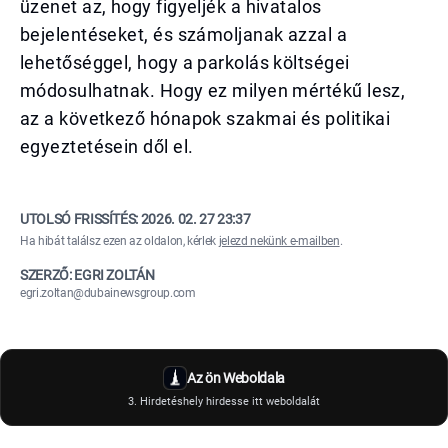
üzenet az, hogy figyeljék a hivatalos
bejelentéseket, és számoljanak azzal a
lehetőséggel, hogy a parkolás költségei
módosulhatnak. Hogy ez milyen mértékű lesz,
az a következő hónapok szakmai és politikai
egyeztetésein dől el.
UTOLSÓ FRISSÍTÉS:
2026. 02. 27 23:37
Ha hibát találsz ezen az oldalon, kérlek
jelezd nekünk e-mailben
.
SZERZŐ: EGRI ZOLTÁN
egri.zoltan@dubainewsgroup.com
Az ön Weboldala
3. Hirdetéshely hirdesse itt weboldalát