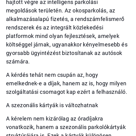
hajtott végre az intelligens parkolási
megoldások területén. Az okosparkolás, az
alkalmazásalapú fizetés, a rendszámfelismerő
rendszerek és az integrált közlekedési
platformok mind olyan fejlesztések, amelyek
költséggel járnak, ugyanakkor kényelmesebb és
gyorsabb ügyintézést biztosítanak az autósok
számára.
A kérdés tehát nem csupán az, hogy
emelkednek-e a díjak, hanem az is, hogy milyen
szolgáltatási csomagot kap ezért a felhasználó.
A szezonális kártyák is változhatnak
A kérelem nem kizárólag az óradíjakra
vonatkozik, hanem a szezonális parkolókártyák
struktúrájára is. Ezek a kártyák különösen