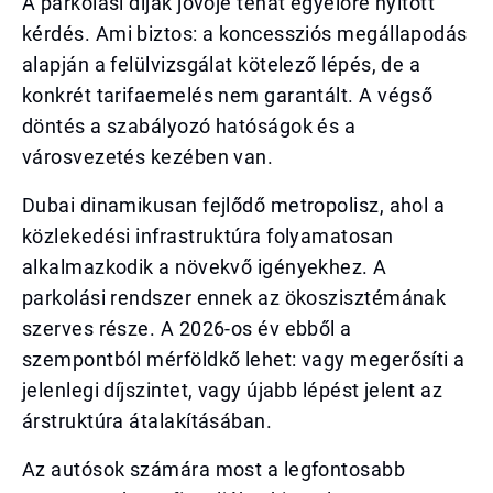
A parkolási díjak jövője tehát egyelőre nyitott
kérdés. Ami biztos: a koncessziós megállapodás
alapján a felülvizsgálat kötelező lépés, de a
konkrét tarifaemelés nem garantált. A végső
döntés a szabályozó hatóságok és a
városvezetés kezében van.
Dubai dinamikusan fejlődő metropolisz, ahol a
közlekedési infrastruktúra folyamatosan
alkalmazkodik a növekvő igényekhez. A
parkolási rendszer ennek az ökoszisztémának
szerves része. A 2026-os év ebből a
szempontból mérföldkő lehet: vagy megerősíti a
jelenlegi díjszintet, vagy újabb lépést jelent az
árstruktúra átalakításában.
Az autósok számára most a legfontosabb