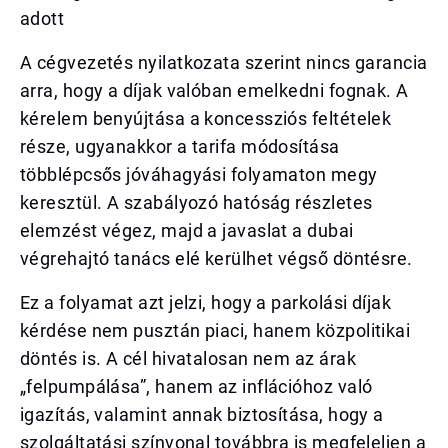
adott
A cégvezetés nyilatkozata szerint nincs garancia
arra, hogy a díjak valóban emelkedni fognak. A
kérelem benyújtása a koncessziós feltételek
része, ugyanakkor a tarifa módosítása
többlépcsős jóváhagyási folyamaton megy
keresztül. A szabályozó hatóság részletes
elemzést végez, majd a javaslat a dubai
végrehajtó tanács elé kerülhet végső döntésre.
Ez a folyamat azt jelzi, hogy a parkolási díjak
kérdése nem pusztán piaci, hanem közpolitikai
döntés is. A cél hivatalosan nem az árak
„felpumpálása”, hanem az inflációhoz való
igazítás, valamint annak biztosítása, hogy a
szolgáltatási színvonal továbbra is megfeleljen a