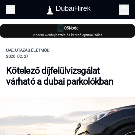
DubaiHirek
Keresés
05Node
Modern webfejlesztés és kereső optimalizálás
UAE, UTAZÁS, ÉLETMÓD
2026. 02. 27
Kötelező díjfelülvizsgálat
várható a dubai parkolókban