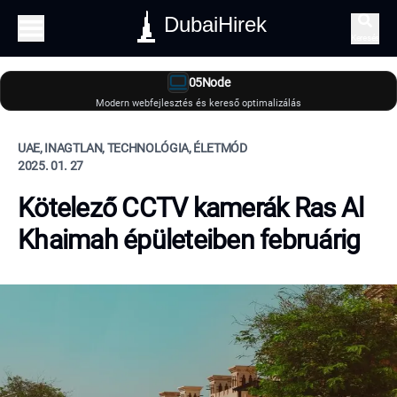
DubaiHirek
Keresés
05Node
Modern webfejlesztés és kereső optimalizálás
UAE, INAGTLAN, TECHNOLÓGIA, ÉLETMÓD
2025. 01. 27
Kötelező CCTV kamerák Ras Al
Khaimah épületeiben februárig