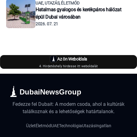
UAE, UTAZÁS, ÉLETMÓD
Hatalmas gyalogos és kerékpáros hálózat
épül Dubai városában
2026. 07. 21
Az ön Weboldala
4. Hirdetéshely hirdesse itt weboldalát
DubaiNewsGroup
Fedezze fel Dubait: A modern csoda, ahol a kultúrák
találkoznak és a lehetőségek határtalanok.
Üzlet
Életmód
UAE
Technológia
Utazás
Ingatlan