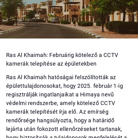
Ras Al Khaimah: Februárig kötelező a CCTV
kamerák telepítése az épületekben
Ras Al Khaimah hatóságai felszólították az
épülettulajdonosokat, hogy 2025. február 1-ig
regisztrálják ingatlanjaikat a Himaya nevű
védelmi rendszerbe, amely kötelező CCTV
kamerák telepítését írja elő. Az emírség
rendőrsége hangsúlyozta, hogy a határidő
lejárta után fokozott ellenőrzéseket tartanak,
hogy biztosítsák a tulajdonosok megfelelését a