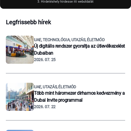
3. Hirdetéshely hirdesse itt weboldalát
Legfrissebb hírek
UAE, TECHNOLÓGIA, UTAZÁS, ÉLETMÓD
Új digitális rendszer gyorsítja az útlevélkezelést
Dubaiban
2026. 07. 25
UAE, UTAZÁS, ÉLETMÓD
Több mint háromezer dirhamos kedvezmény a
Dubai Invite programmal
2026. 07. 22