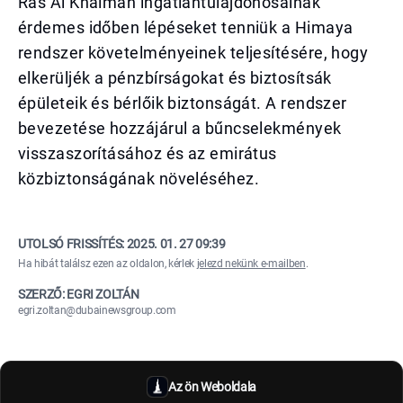
Ras Al Khaimah ingatlantulajdonosainak
érdemes időben lépéseket tenniük a Himaya
rendszer követelményeinek teljesítésére, hogy
elkerüljék a pénzbírságokat és biztosítsák
épületeik és bérlőik biztonságát. A rendszer
bevezetése hozzájárul a bűncselekmények
visszaszorításához és az emirátus
közbiztonságának növeléséhez.
UTOLSÓ FRISSÍTÉS:
2025. 01. 27 09:39
Ha hibát találsz ezen az oldalon, kérlek
jelezd nekünk e-mailben
.
SZERZŐ: EGRI ZOLTÁN
egri.zoltan@dubainewsgroup.com
Az ön Weboldala