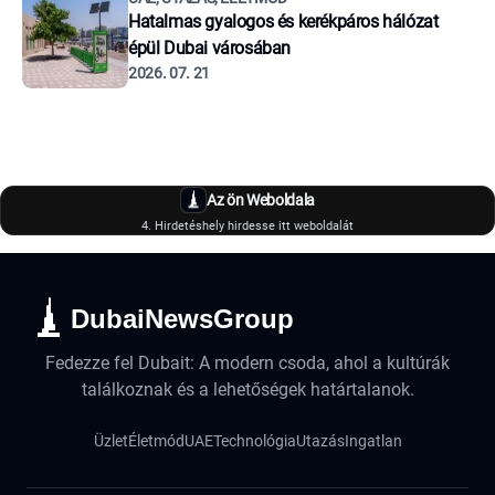
Hatalmas gyalogos és kerékpáros hálózat
épül Dubai városában
2026. 07. 21
Az ön Weboldala
4. Hirdetéshely hirdesse itt weboldalát
DubaiNewsGroup
Fedezze fel Dubait: A modern csoda, ahol a kultúrák
találkoznak és a lehetőségek határtalanok.
Üzlet
Életmód
UAE
Technológia
Utazás
Ingatlan