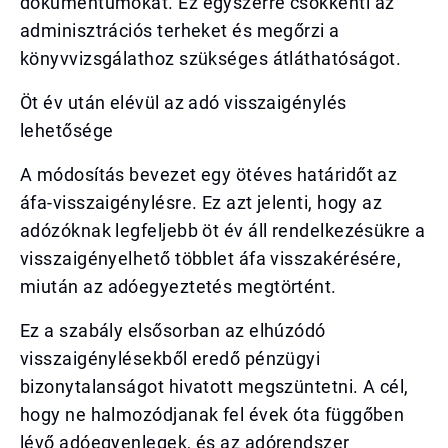
dokumentumokat. Ez egyszerre csökkenti az
adminisztrációs terheket és megőrzi a
könyvvizsgálathoz szükséges átláthatóságot.
Öt év után elévül az adó visszaigénylés
lehetősége
A módosítás bevezet egy ötéves határidőt az
áfa-visszaigénylésre. Ez azt jelenti, hogy az
adózóknak legfeljebb öt év áll rendelkezésükre a
visszaigényelhető többlet áfa visszakérésére,
miután az adóegyeztetés megtörtént.
Ez a szabály elsősorban az elhúzódó
visszaigénylésekből eredő pénzügyi
bizonytalanságot hivatott megszüntetni. A cél,
hogy ne halmozódjanak fel évek óta függőben
lévő adóegyenlegek, és az adórendszer