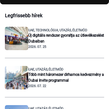
Legfrissebb hírek
UAE, TECHNOLÓGIA, UTAZÁS, ÉLETMÓD
Új digitális rendszer gyorsítja az útlevélkezelést
Dubaiban
2026. 07. 25
UAE, UTAZÁS, ÉLETMÓD
Több mint háromezer dirhamos kedvezmény a
Dubai Invite programmal
2026. 07. 22
UAE, UTAZÁS, ÉLETMÓD