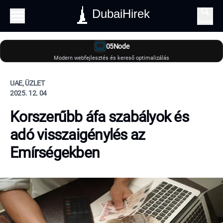
DubaiHirek
Keresés
05Node
Modern webfejlesztés és kereső optimalizálás
UAE, ÜZLET
2025. 12. 04
Korszerűbb áfa szabályok és
adó visszaigénylés az
Emírségekben