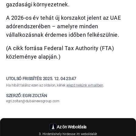
gazdasági környezetnek.
A 2026-os év tehát új korszakot jelent az UAE
adórendszerében – amelyre minden
vállalkozásnak érdemes időben felkészülnie.
(A cikk forrása Federal Tax Authority (FTA)
közleménye alapján.)
UTOLSÓ FRISSÍTÉS:
2025. 12. 04 23:47
Ha hibát találsz ezen az oldalon, kérlek
jelezd nekünk e-mailben
.
SZERZŐ: EGRI ZOLTÁN
egri.zoltan@dubainewsgroup.com
Az ön Weboldala
3. Hirdetéshely hirdesse itt weboldalát