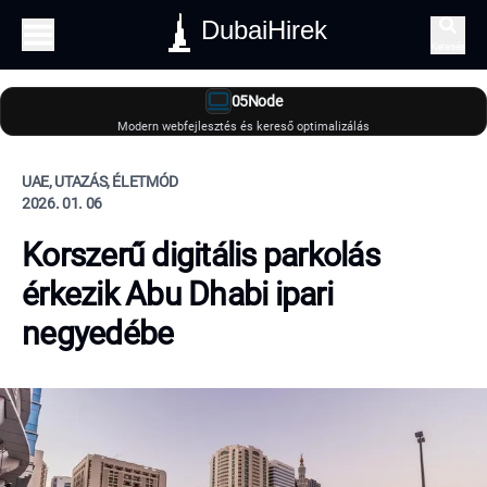
DubaiHirek
Keresés
05Node
Modern webfejlesztés és kereső optimalizálás
UAE, UTAZÁS, ÉLETMÓD
2026. 01. 06
Korszerű digitális parkolás
érkezik Abu Dhabi ipari
negyedébe