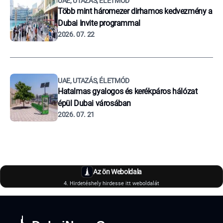
UAE, UTAZÁS, ÉLETMÓD
Több mint háromezer dirhamos kedvezmény a
Dubai Invite programmal
2026. 07. 22
UAE, UTAZÁS, ÉLETMÓD
Hatalmas gyalogos és kerékpáros hálózat
épül Dubai városában
2026. 07. 21
Az ön Weboldala
4. Hirdetéshely hirdesse itt weboldalát