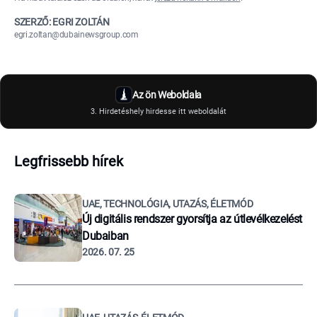
SZERZŐ: EGRI ZOLTÁN
egri.zoltan@dubainewsgroup.com
Az ön Weboldala
3. Hirdetéshely hirdesse itt weboldalát
Legfrissebb hírek
UAE, TECHNOLÓGIA, UTAZÁS, ÉLETMÓD
Új digitális rendszer gyorsítja az útlevélkezelést
Dubaiban
2026. 07. 25