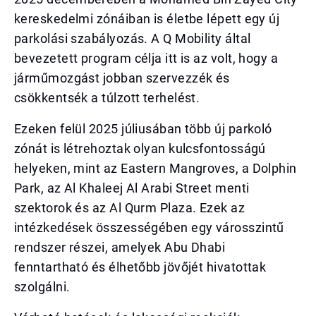
kereskedelmi zónáiban is életbe lépett egy új
parkolási szabályozás. A Q Mobility által
bevezetett program célja itt is az volt, hogy a
járműmozgást jobban szervezzék és
csökkentsék a túlzott terhelést.
Ezeken felül 2025 júliusában több új parkoló
zónát is létrehoztak olyan kulcsfontosságú
helyeken, mint az Eastern Mangroves, a Dolphin
Park, az Al Khaleej Al Arabi Street menti
szektorok és az Al Qurm Plaza. Ezek az
intézkedések összességében egy városszintű
rendszer részei, amelyek Abu Dhabi
fenntartható és élhetőbb jövőjét hivatottak
szolgálni.