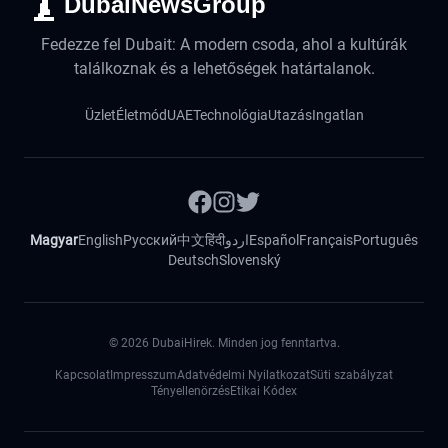
DubaiNewsGroup
Fedezze fel Dubait: A modern csoda, ahol a kultúrák
találkoznak és a lehetőségek határtalanok.
Üzlet
Életmód
UAE
Technológia
Utazás
Ingatlan
Magyar
English
Русский
中文
हिंदी
اردو
Español
Français
Português
Deutsch
Slovenský
©
2026
DubaiHirek. Minden jog fenntartva.
Kapcsolat
Impresszum
Adatvédelmi Nyilatkozat
Süti szabályzat
Tényellenörzés
Etikai Kódex