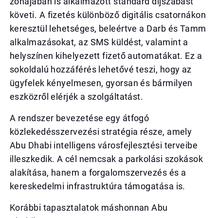
zónájában is alkalmazott standard díjszabást
követi. A fizetés különböző digitális csatornákon
keresztül lehetséges, beleértve a Darb és Tamm
alkalmazásokat, az SMS küldést, valamint a
helyszínen kihelyezett fizető automatákat. Ez a
sokoldalú hozzáférés lehetővé teszi, hogy az
ügyfelek kényelmesen, gyorsan és bármilyen
eszközről elérjék a szolgáltatást.
A rendszer bevezetése egy átfogó
közlekedésszervezési stratégia része, amely
Abu Dhabi intelligens városfejlesztési terveibe
illeszkedik. A cél nemcsak a parkolási szokások
alakítása, hanem a forgalomszervezés és a
kereskedelmi infrastruktúra támogatása is.
Korábbi tapasztalatok máshonnan Abu