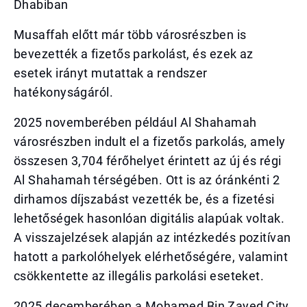
Dhabiban
Musaffah előtt már több városrészben is
bevezették a fizetős parkolást, és ezek az
esetek irányt mutattak a rendszer
hatékonyságáról.
2025 novemberében például Al Shahamah
városrészben indult el a fizetős parkolás, amely
összesen 3,704 férőhelyet érintett az új és régi
Al Shahamah térségében. Ott is az óránkénti 2
dirhamos díjszabást vezették be, és a fizetési
lehetőségek hasonlóan digitális alapúak voltak.
A visszajelzések alapján az intézkedés pozitívan
hatott a parkolóhelyek elérhetőségére, valamint
csökkentette az illegális parkolási eseteket.
2025 decemberében a Mohamed Bin Zayed City