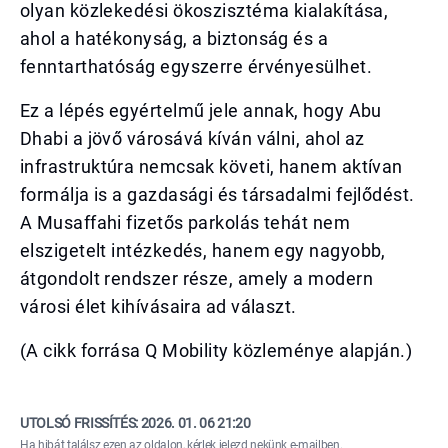
olyan közlekedési ökoszisztéma kialakítása,
ahol a hatékonyság, a biztonság és a
fenntarthatóság egyszerre érvényesülhet.
Ez a lépés egyértelmű jele annak, hogy Abu
Dhabi a jövő városává kíván válni, ahol az
infrastruktúra nemcsak követi, hanem aktívan
formálja is a gazdasági és társadalmi fejlődést.
A Musaffahi fizetős parkolás tehát nem
elszigetelt intézkedés, hanem egy nagyobb,
átgondolt rendszer része, amely a modern
városi élet kihívásaira ad választ.
(A cikk forrása Q Mobility közleménye alapján.)
UTOLSÓ FRISSÍTÉS:
2026. 01. 06 21:20
Ha hibát találsz ezen az oldalon, kérlek
jelezd nekünk e-mailben
.