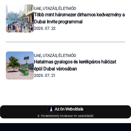
UAE, UTAZÁS, ÉLETMÓD
Több mint háromezer dirhamos kedvezmény a
Dubai Invite programmal
2026. 07. 22
UAE, UTAZÁS, ÉLETMÓD
Hatalmas gyalogos és kerékpáros hálózat
épül Dubai városában
2026. 07. 21
Az ön Weboldala
4. Hirdetéshely hirdesse itt weboldalát