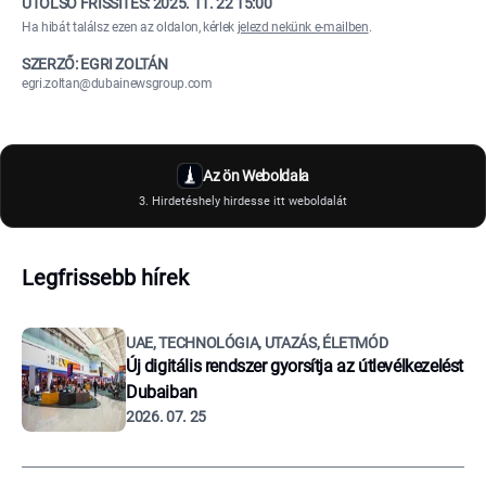
UTOLSÓ FRISSÍTÉS:
2025. 11. 22 15:00
Ha hibát találsz ezen az oldalon, kérlek
jelezd nekünk e-mailben
.
SZERZŐ: EGRI ZOLTÁN
egri.zoltan@dubainewsgroup.com
Az ön Weboldala
3. Hirdetéshely hirdesse itt weboldalát
Legfrissebb hírek
UAE, TECHNOLÓGIA, UTAZÁS, ÉLETMÓD
Új digitális rendszer gyorsítja az útlevélkezelést
Dubaiban
2026. 07. 25