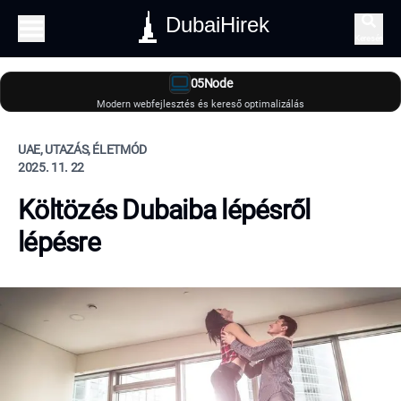
DubaiHirek
Keresés
05Node
Modern webfejlesztés és kereső optimalizálás
UAE, UTAZÁS, ÉLETMÓD
2025. 11. 22
Költözés Dubaiba lépésről
lépésre