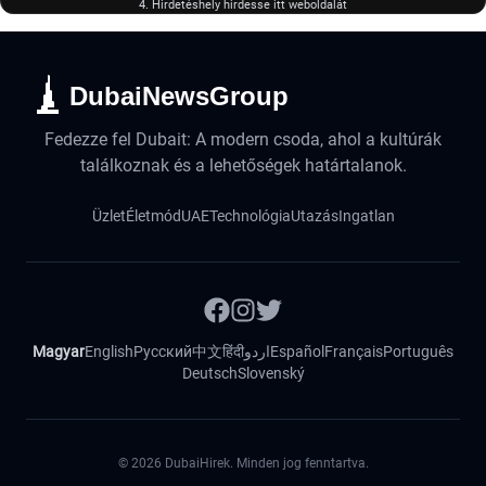
4. Hirdetéshely hirdesse itt weboldalát
DubaiNewsGroup
Fedezze fel Dubait: A modern csoda, ahol a kultúrák
találkoznak és a lehetőségek határtalanok.
Üzlet
Életmód
UAE
Technológia
Utazás
Ingatlan
Magyar
English
Русский
中文
हिंदी
اردو
Español
Français
Português
Deutsch
Slovenský
©
2026
DubaiHirek. Minden jog fenntartva.