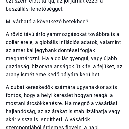
ezt szem előtt tartja, az jól járhat ezzel a
beszállási lehetőséggel.
Mi várható a következő hetekben?
A rövid távú árfolyammozgásokat továbbra is a
dollár ereje, a globális inflációs adatok, valamint
az amerikai jegybank döntései fogják
meghatározni. Ha a dollár gyengül, vagy újabb
gazdasági bizonytalanságok ütik fel a fejüket, az
arany ismét emelkedő pályára kerülhet.
A dubai kereskedők számára ugyanakkor az is
fontos, hogy a helyi kereslet hogyan reagál a
mostani árcsökkenésre. Ha megnő a vásárlási
hajlandóság, az az árakat is stabilizálhatja vagy
akár vissza is lendítheti. A vásárlók
szempontjából érdemes figyelni a napi