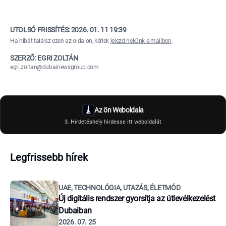
UTOLSÓ FRISSÍTÉS:
2026. 01. 11 19:39
Ha hibát találsz ezen az oldalon, kérlek
jelezd nekünk e-mailben
.
SZERZŐ: EGRI ZOLTÁN
egri.zoltan@dubainewsgroup.com
Az ön Weboldala
3. Hirdetéshely hirdesse itt weboldalát
Legfrissebb hírek
UAE, TECHNOLÓGIA, UTAZÁS, ÉLETMÓD
Új digitális rendszer gyorsítja az útlevélkezelést
Dubaiban
2026. 07. 25