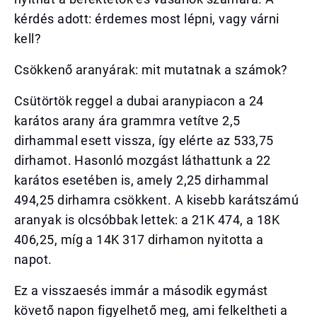
kérdés adott: érdemes most lépni, vagy várni
kell?
Csökkenő aranyárak: mit mutatnak a számok?
Csütörtök reggel a dubai aranypiacon a 24
karátos arany ára grammra vetítve 2,5
dirhammal esett vissza, így elérte az 533,75
dirhamot. Hasonló mozgást láthattunk a 22
karátos esetében is, amely 2,25 dirhammal
494,25 dirhamra csökkent. A kisebb karátszámú
aranyak is olcsóbbak lettek: a 21K 474, a 18K
406,25, míg a 14K 317 dirhamon nyitotta a
napot.
Ez a visszaesés immár a második egymást
követő napon figyelhető meg, ami felkeltheti a