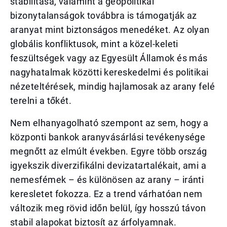
stabilitása, valamint a geopolitikai
bizonytalanságok továbbra is támogatják az
aranyat mint biztonságos menedéket. Az olyan
globális konfliktusok, mint a közel-keleti
feszültségek vagy az Egyesült Államok és más
nagyhatalmak közötti kereskedelmi és politikai
nézeteltérések, mindig hajlamosak az arany felé
terelni a tőkét.
Nem elhanyagolható szempont az sem, hogy a
központi bankok aranyvásárlási tevékenysége
megnőtt az elmúlt években. Egyre több ország
igyekszik diverzifikálni devizatartalékait, ami a
nemesfémek – és különösen az arany – iránti
keresletet fokozza. Ez a trend várhatóan nem
változik meg rövid időn belül, így hosszú távon
stabil alapokat biztosít az árfolyamnak.