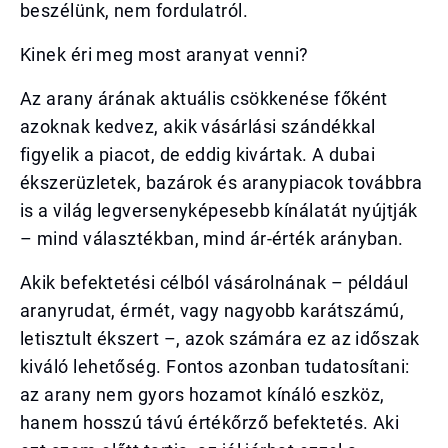
beszélünk, nem fordulatról.
Kinek éri meg most aranyat venni?
Az arany árának aktuális csökkenése főként
azoknak kedvez, akik vásárlási szándékkal
figyelik a piacot, de eddig kivártak. A dubai
ékszerüzletek, bazárok és aranypiacok továbbra
is a világ legversenyképesebb kínálatát nyújtják
– mind választékban, mind ár-érték arányban.
Akik befektetési célból vásárolnának – például
aranyrudat, érmét, vagy nagyobb karátszámú,
letisztult ékszert –, azok számára ez az időszak
kiváló lehetőség. Fontos azonban tudatosítani:
az arany nem gyors hozamot kínáló eszköz,
hanem hosszú távú értékőrző befektetés. Aki