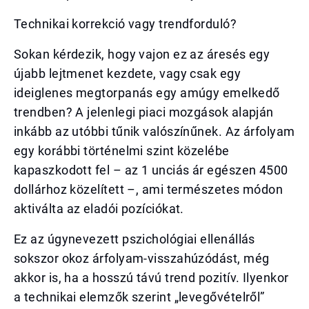
Technikai korrekció vagy trendforduló?
Sokan kérdezik, hogy vajon ez az áresés egy
újabb lejtmenet kezdete, vagy csak egy
ideiglenes megtorpanás egy amúgy emelkedő
trendben? A jelenlegi piaci mozgások alapján
inkább az utóbbi tűnik valószínűnek. Az árfolyam
egy korábbi történelmi szint közelébe
kapaszkodott fel – az 1 unciás ár egészen 4500
dollárhoz közelített –, ami természetes módon
aktiválta az eladói pozíciókat.
Ez az úgynevezett pszichológiai ellenállás
sokszor okoz árfolyam-visszahúzódást, még
akkor is, ha a hosszú távú trend pozitív. Ilyenkor
a technikai elemzők szerint „levegővételről”