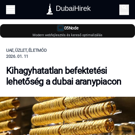
DubaiHirek
Keresés
05Node
Modern webfejlesztés és kereső optimalizálás
UAE, ÜZLET, ÉLETMÓD
2026. 01. 11
Kihagyhatatlan befektetési
lehetőség a dubai aranypiacon