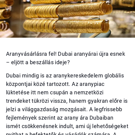
Aranyvásárlásra fel! Dubai aranyárai újra esnek
– eljött a beszállás ideje?
Dubai mindig is az aranykereskedelem globális
központjai közé tartozott. Az aranypiac
lüktetése itt nem csupán a nemzetközi
trendeket tükrözi vissza, hanem gyakran előre is
jelzi a világgazdaság mozgásait. A legfrissebb
fejlemények szerint az arany ára Dubaiban
ismét csökkenésnek indult, ami új lehetőségeket
nyithat a befektetők és vásárlók számára. A