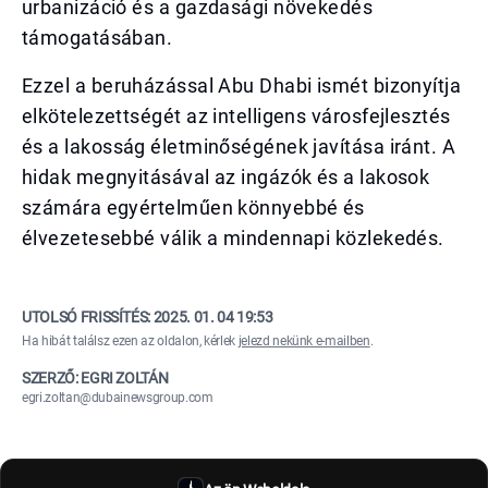
urbanizáció és a gazdasági növekedés
támogatásában.
Ezzel a beruházással Abu Dhabi ismét bizonyítja
elkötelezettségét az intelligens városfejlesztés
és a lakosság életminőségének javítása iránt. A
hidak megnyitásával az ingázók és a lakosok
számára egyértelműen könnyebbé és
élvezetesebbé válik a mindennapi közlekedés.
UTOLSÓ FRISSÍTÉS:
2025. 01. 04 19:53
Ha hibát találsz ezen az oldalon, kérlek
jelezd nekünk e-mailben
.
SZERZŐ: EGRI ZOLTÁN
egri.zoltan@dubainewsgroup.com