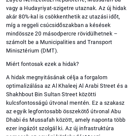
vagy a Hudayriyat-szigetre utaznak. Az új hidak
akár 80%-kal is csökkenthetik az utazási időt,
míg a reggeli csúcsidőszakban a késések
mindössze 20 másodpercre rövidülhetnek –
számolt be a Municipalities and Transport
Minisztérium (DMT).
Miért fontosak ezek a hidak?
A hidak megnyitásának célja a forgalom
optimalizálása az Al Khaleej Al Arabi Street és a
Shakhbout Bin Sultan Street közötti
kulcsfontosságú útvonal mentén. Ez a szakasz
az egyik legfontosabb összekötő útvonal Abu
Dhabi és Mussafah között, amely naponta több
ezer ingázót szolgál ki. Az új infrastruktúra