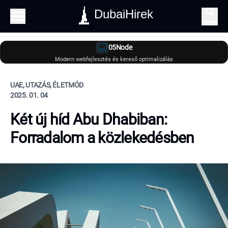
DubaiHirek
Keresés
05Node
Modern webfejlesztés és kereső optimalizálás
UAE, UTAZÁS, ÉLETMÓD
2025. 01. 04
Két új híd Abu Dhabiban:
Forradalom a közlekedésben