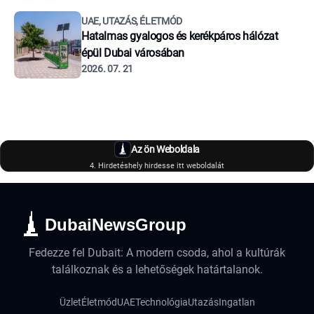
UAE, UTAZÁS, ÉLETMÓD
Hatalmas gyalogos és kerékpáros hálózat
épül Dubai városában
2026. 07. 21
Az ön Weboldala
4. Hirdetéshely hirdesse itt weboldalát
DubaiNewsGroup
Fedezze fel Dubait: A modern csoda, ahol a kultúrák
találkoznak és a lehetőségek határtalanok.
Üzlet
Életmód
UAE
Technológia
Utazás
Ingatlan