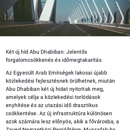
Két új híd Abu Dhabiban: Jelentős
forgalomcsökkenés és időmegtakarítás
Az Egyesült Arab Emírségek lakosai újabb
közlekedési fejlesztésnek örülhetnek, miután
Abu Dhabiban két új hidat nyitottak meg,
amelyek célja a közlekedési torlódások
enyhítése és az utazási idő drasztikus
csökkentése. Az új infrastruktúra különösen
azok számára lesz előnyös, akik a fővárosba, a
Zayed Nemzetközi Repülőtérre, Mussafah-ba