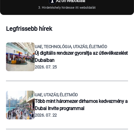
Az ön Weboldala
3. Hirdetéshely hirdesse itt weboldalát
Legfrissebb hírek
UAE, TECHNOLÓGIA, UTAZÁS, ÉLETMÓD
Új digitális rendszer gyorsítja az útlevélkezelést
Dubaiban
2026. 07. 25
UAE, UTAZÁS, ÉLETMÓD
Több mint háromezer dirhamos kedvezmény a
Dubai Invite programmal
2026. 07. 22