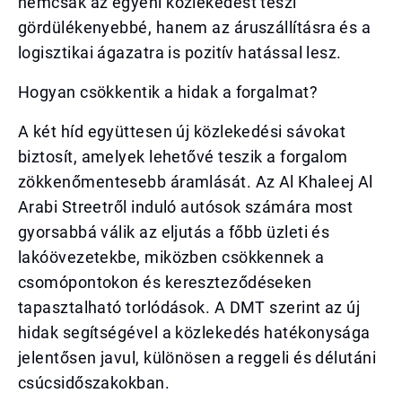
nemcsak az egyéni közlekedést teszi
gördülékenyebbé, hanem az áruszállításra és a
logisztikai ágazatra is pozitív hatással lesz.
Hogyan csökkentik a hidak a forgalmat?
A két híd együttesen új közlekedési sávokat
biztosít, amelyek lehetővé teszik a forgalom
zökkenőmentesebb áramlását. Az Al Khaleej Al
Arabi Streetről induló autósok számára most
gyorsabbá válik az eljutás a főbb üzleti és
lakóövezetekbe, miközben csökkennek a
csomópontokon és kereszteződéseken
tapasztalható torlódások. A DMT szerint az új
hidak segítségével a közlekedés hatékonysága
jelentősen javul, különösen a reggeli és délutáni
csúcsidőszakokban.