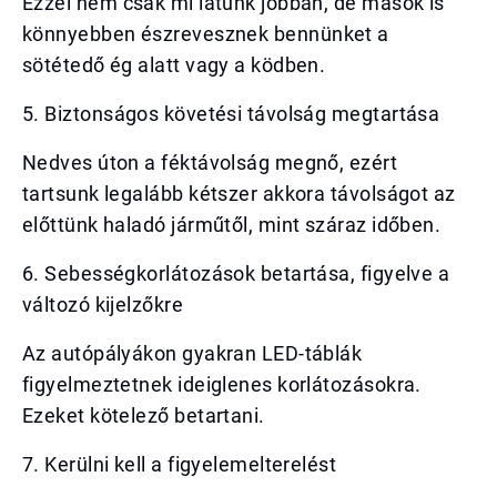
Ezzel nem csak mi látunk jobban, de mások is
könnyebben észrevesznek bennünket a
sötétedő ég alatt vagy a ködben.
5. Biztonságos követési távolság megtartása
Nedves úton a féktávolság megnő, ezért
tartsunk legalább kétszer akkora távolságot az
előttünk haladó járműtől, mint száraz időben.
6. Sebességkorlátozások betartása, figyelve a
változó kijelzőkre
Az autópályákon gyakran LED-táblák
figyelmeztetnek ideiglenes korlátozásokra.
Ezeket kötelező betartani.
7. Kerülni kell a figyelemelterelést