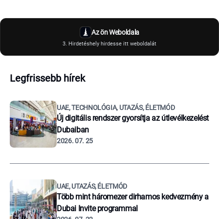
Az ön Weboldala
3. Hirdetéshely hirdesse itt weboldalát
Legfrissebb hírek
UAE, TECHNOLÓGIA, UTAZÁS, ÉLETMÓD
Új digitális rendszer gyorsítja az útlevélkezelést
Dubaiban
2026. 07. 25
UAE, UTAZÁS, ÉLETMÓD
Több mint háromezer dirhamos kedvezmény a
Dubai Invite programmal