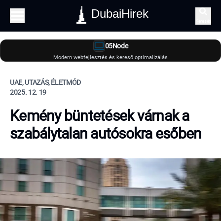
DubaiHirek
Keresés
05Node
Modern webfejlesztés és kereső optimalizálás
UAE, UTAZÁS, ÉLETMÓD
2025. 12. 19
Kemény büntetések várnak a
szabálytalan autósokra esőben