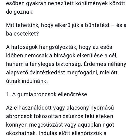
esőben gyakran nehezített körülmények között
dolgoznak.
Mit tehetünk, hogy elkerüljük a büntetést – és a
baleseteket?
A hatóságok hangsúlyozták, hogy az esős
időben nemcsak a bírságok elkerülése a cél,
hanem a tényleges biztonság. Érdemes néhány
alapvető óvintézkedést megfogadni, mielőtt
útnak indulnánk.
1. A gumiabroncsok ellenőrzése
Az elhasználódott vagy alacsony nyomású
abroncsok fokozottan csúszós felületeken
könnyen megcsúszást vagy aquaplaningot
okozhatnak. Indulás előtt ellenőrizzük a