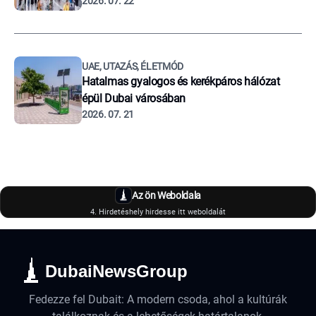
2026. 07. 22
UAE, UTAZÁS, ÉLETMÓD
Hatalmas gyalogos és kerékpáros hálózat
épül Dubai városában
2026. 07. 21
Az ön Weboldala
4. Hirdetéshely hirdesse itt weboldalát
DubaiNewsGroup
Fedezze fel Dubait: A modern csoda, ahol a kultúrák