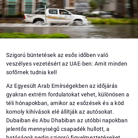
Szigorú büntetések az esős időben való
veszélyes vezetésért az UAE-ben: Amit minden
sofőrnek tudnia kell
Az Egyesült Arab Emírségekben az időjárás
gyakran extrém fordulatokat vehet, különösen a
téli hónapokban, amikor az esőzések és a köd
komoly kihívások elé állítják az autósokat.
Dubaiban és Abu Dhabiban az utóbbi napokban
jelentős mennyiségű csapadék hullott, a
hatóságok pedig szigorú figyelmeztetéseket