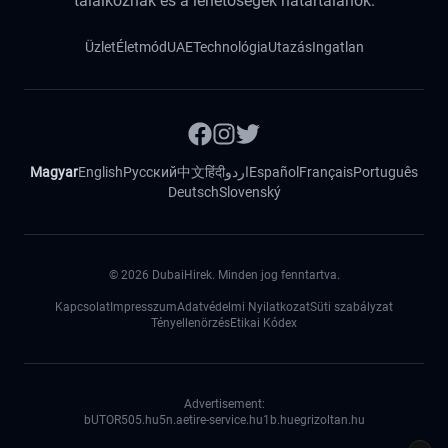
találkoznak és a lehetőségek határtalanok.
Üzlet
Életmód
UAE
Technológia
Utazás
Ingatlan
Magyar
English
Русский
中文
हिंदी
اردو
Español
Français
Português
Deutsch
Slovenský
©
2026
DubaiHirek. Minden jog fenntartva.
Kapcsolat
Impresszum
Adatvédelmi Nyilatkozat
Süti szabályzat
Tényellenörzés
Etikai Kódex
Advertisement:
bUTOR5
05.hu
5n.ae
tire-service.hu
1b.hu
egrizoltan.hu