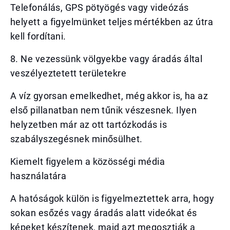
Telefonálás, GPS pötyögés vagy videózás
helyett a figyelmünket teljes mértékben az útra
kell fordítani.
8. Ne vezessünk völgyekbe vagy áradás által
veszélyeztetett területekre
A víz gyorsan emelkedhet, még akkor is, ha az
első pillanatban nem tűnik vészesnek. Ilyen
helyzetben már az ott tartózkodás is
szabályszegésnek minősülhet.
Kiemelt figyelem a közösségi média
használatára
A hatóságok külön is figyelmeztettek arra, hogy
sokan esőzés vagy áradás alatt videókat és
képeket készítenek, majd azt megosztják a