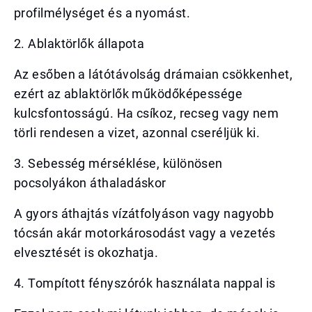
profilmélységet és a nyomást.
2. Ablaktörlők állapota
Az esőben a látótávolság drámaian csökkenhet,
ezért az ablaktörlők működőképessége
kulcsfontosságú. Ha csíkoz, recseg vagy nem
törli rendesen a vizet, azonnal cseréljük ki.
3. Sebesség mérséklése, különösen
pocsolyákon áthaladáskor
A gyors áthajtás vízátfolyáson vagy nagyobb
tócsán akár motorkárosodást vagy a vezetés
elvesztését is okozhatja.
4. Tompított fényszórók használata nappal is