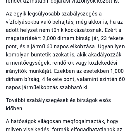
rendet az instabil időjárási viszonyok között is.
Az egyik legsúlyosabb szabályszegés a
vízfolyásokba való behajtás, még akkor is, ha az
adott helyzet nem tűnik kockázatosnak. Ezért a
magatartásért 2,000 dirham bírság jár, 23 fekete
pont, és a jármű 60 napos elkobzása. Ugyanilyen
komolyan büntetik azokat is, akik akadályozzák
a mentőegységek, rendőrök vagy közlekedési
irányítók munkáját. Ezekben az esetekben 1,000
dirham bírság, 4 fekete pont, valamint szintén 60
napos járműelkobzás szabható ki.
További szabályszegések és bírságok esős
időben
A hatóságok világosan megfogalmazták, hogy
milyen viselkedési formák elfogadhatatlanok az