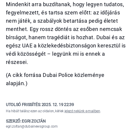
Mindenkit arra buzdítanak, hogy legyen tudatos,
fegyelmezett, és tartsa szem előtt: az időjárás
nem játék, a szabályok betartása pedig életet
menthet. Egy rossz döntés az esőben nemcsak
bírságot, hanem tragédiát is hozhat. Dubai és az
egész UAE a közlekedésbiztonságon keresztül is
védi közösségét – legyünk mi is ennek a
részesei.
(A cikk forrása Dubai Police közleménye
alapján.)
UTOLSÓ FRISSÍTÉS:
2025. 12. 19 22:39
Ha hibát találsz ezen az oldalon, kérlek
jelezd nekünk e-mailben
.
SZERZŐ: EGRI ZOLTÁN
egri.zoltan@dubainewsgroup.com