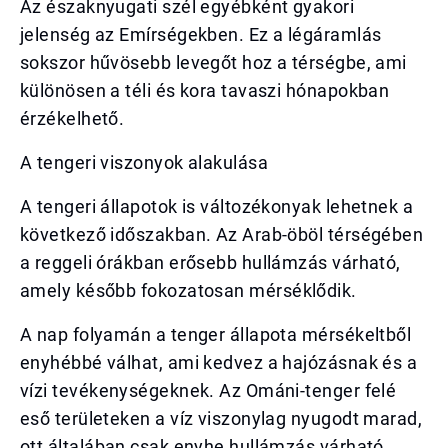
Az északnyugati szél egyébként gyakori
jelenség az Emírségekben. Ez a légáramlás
sokszor hűvösebb levegőt hoz a térségbe, ami
különösen a téli és kora tavaszi hónapokban
érzékelhető.
A tengeri viszonyok alakulása
A tengeri állapotok is változékonyak lehetnek a
következő időszakban. Az Arab-öböl térségében
a reggeli órákban erősebb hullámzás várható,
amely később fokozatosan mérséklődik.
A nap folyamán a tenger állapota mérsékeltből
enyhébbé válhat, ami kedvez a hajózásnak és a
vízi tevékenységeknek. Az Ománi-tenger felé
eső területeken a víz viszonylag nyugodt marad,
ott általában csak enyhe hullámzás várható.