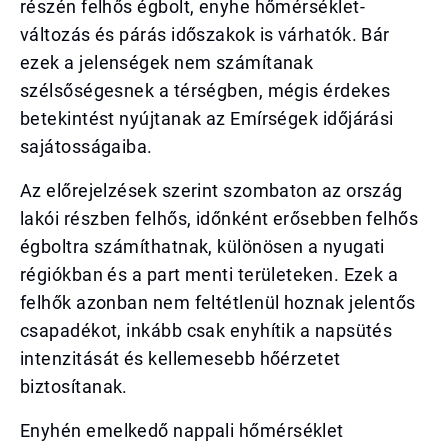
részén felhős égbolt, enyhe hőmérséklet-
változás és párás időszakok is várhatók. Bár
ezek a jelenségek nem számítanak
szélsőségesnek a térségben, mégis érdekes
betekintést nyújtanak az Emírségek időjárási
sajátosságaiba.
Az előrejelzések szerint szombaton az ország
lakói részben felhős, időnként erősebben felhős
égboltra számíthatnak, különösen a nyugati
régiókban és a part menti területeken. Ezek a
felhők azonban nem feltétlenül hoznak jelentős
csapadékot, inkább csak enyhítik a napsütés
intenzitását és kellemesebb hőérzetet
biztosítanak.
Enyhén emelkedő nappali hőmérséklet