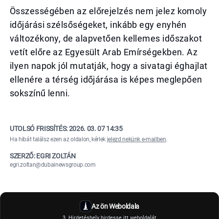
Összességében az előrejelzés nem jelez komoly
időjárási szélsőségeket, inkább egy enyhén
változékony, de alapvetően kellemes időszakot
vetít előre az Egyesült Arab Emírségekben. Az
ilyen napok jól mutatják, hogy a sivatagi éghajlat
ellenére a térség időjárása is képes meglepően
sokszínű lenni.
UTOLSÓ FRISSÍTÉS:
2026. 03. 07 14:35
Ha hibát találsz ezen az oldalon, kérlek
jelezd nekünk e-mailben
.
SZERZŐ: EGRI ZOLTÁN
egri.zoltan@dubainewsgroup.com
Az ön Weboldala
3. Hirdetéshely hirdesse itt weboldalát