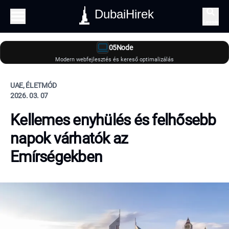
DubaiHirek
Keresés
05Node
Modern webfejlesztés és kereső optimalizálás
UAE, ÉLETMÓD
2026. 03. 07
Kellemes enyhülés és felhősebb
napok várhatók az
Emírségekben