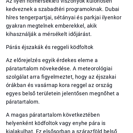
Az ilyen hőmérsékleti viszonyok különösen
kedveznek a szabadtéri programoknak. Dubai
híres tengerpartjai, sétányai és parkjai ilyenkor
gyakran megtelnek emberekkel, akik
kihasználják a mérsékelt időjárást.
Párás éjszakák és reggeli ködfoltok
Az előrejelzés egyik érdekes eleme a
páratartalom növekedése. A meteorológiai
szolgálat arra figyelmeztet, hogy az éjszakai
órákban és vasárnap kora reggel az ország
egyes belső területein jelentősen megnőhet a
páratartalom.
A magas páratartalom következtében
helyenként ködfoltok vagy enyhe pára is
kialakulhat. Ez elsősorban a szárazföld belső