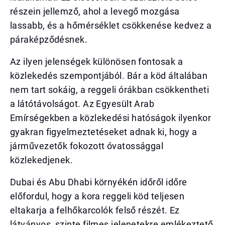
részein jellemző, ahol a levegő mozgása
lassabb, és a hőmérséklet csökkenése kedvez a
páraképződésnek.
Az ilyen jelenségek különösen fontosak a
közlekedés szempontjából. Bár a köd általában
nem tart sokáig, a reggeli órákban csökkentheti
a látótávolságot. Az Egyesült Arab
Emírségekben a közlekedési hatóságok ilyenkor
gyakran figyelmeztetéseket adnak ki, hogy a
járművezetők fokozott óvatossággal
közlekedjenek.
Dubai és Abu Dhabi környékén időről időre
előfordul, hogy a kora reggeli köd teljesen
eltakarja a felhőkarcolók felső részét. Ez
látványos, szinte filmes jelenetekre emlékeztető