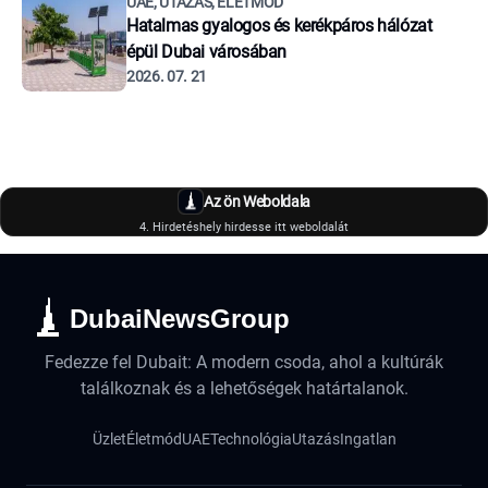
UAE, UTAZÁS, ÉLETMÓD
Hatalmas gyalogos és kerékpáros hálózat
épül Dubai városában
2026. 07. 21
Az ön Weboldala
4. Hirdetéshely hirdesse itt weboldalát
DubaiNewsGroup
Fedezze fel Dubait: A modern csoda, ahol a kultúrák
találkoznak és a lehetőségek határtalanok.
Üzlet
Életmód
UAE
Technológia
Utazás
Ingatlan