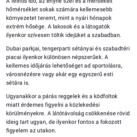
A felhős idő, az enyhe szél és a mérsékelt
hőmérséklet sokak számára kellemesebb
környezetet teremt, mint a nyári hónapok
extrém hősége. A lakosok és a látogatók
ilyenkor szívesen töltik idejüket a szabadban.
Dubai parkjai, tengerparti sétányai és szabadtéri
piacai ilyenkor különösen népszerűek. A
kellemes időjárás lehetőséget ad sportolásra,
városnézésre vagy akár egy egyszerű esti
sétára is.
Ugyanakkor a párás reggelek és a ködfoltok
miatt érdemes figyelni a közlekedési
körülményekre. A látótávolság csökkenése rövid
ideig tart ugyan, de ilyenkor fontos a fokozott
figyelem az utakon.