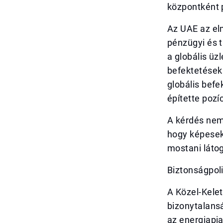
központként 
Az UAE az el
pénzügyi és t
a globális üz
befektetések
globális befe
építette pozíc
A kérdés nem
hogy képesek
mostani látog
Biztonságpoli
A Közel-Kele
bizonytalansá
az energiapi