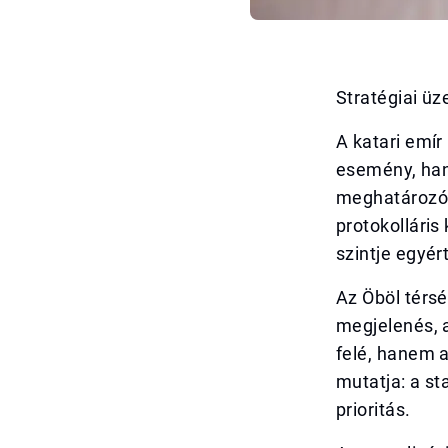
Stratégiai üz
A katari emí
esemény, hane
meghatározó s
protokolláris
szintje egyér
Az Öböl térs
megjelenés, 
felé, hanem 
mutatja: a st
prioritás.