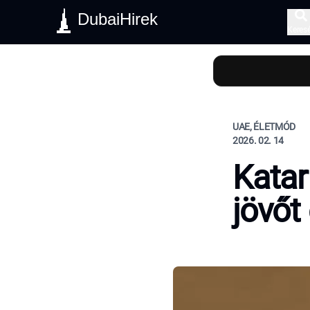
DubaiHirek
Keres
UAE, ÉLETMÓD
2026. 02. 14
Katar
jövőt 