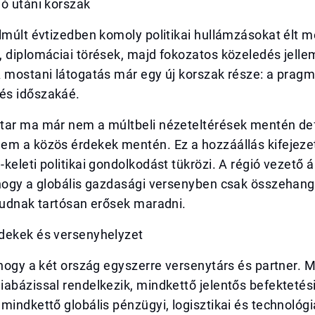
ó utáni korszak
lmúlt évtizedben komoly politikai hullámzásokat élt m
 diplomáciai törések, majd fokozatos közeledés jelle
 mostani látogatás már egy új korszak része: a pragm
és időszakáé.
tar ma már nem a múltbeli nézeteltérések mentén def
em a közös érdekek mentén. Ez a hozzáállás kifejeze
keleti politikai gondolkodást tükrözi. A régió vezető á
 hogy a globális gazdasági versenyben csak összehang
tudnak tartósan erősek maradni.
dekek és versenyhelyzet
 hogy a két ország egyszerre versenytárs és partner. 
abázissal rendelkezik, mindkettő jelentős befektetés
mindkettő globális pénzügyi, logisztikai és technológi