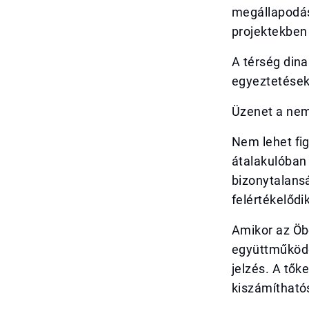
megállapodás
projektekben 
A térség dina
egyeztetések
Üzenet a nem
Nem lehet fig
átalakulóban 
bizonytalansá
felértékelődik
Amikor az Öb
együttműködé
jelzés. A tők
kiszámíthatós