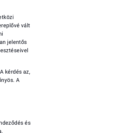
etközi
replővé vált
mi
an jelentős
lesztéseivel
A kérdés az,
őnyös. A
rendeződés és
a.