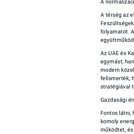
A normalizáci
A térség az e
Feszültségek,
folyamatot. A
együttműköd
Az UAE és Ka
egymást, han
modern közel-
felismerték,
stratégiával 
Gazdasági ér
Fontos látni,
komoly energi
működtet, és 