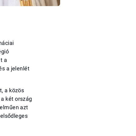
máciai
égió
t a
s a jelenlét
t, a közös
a két ország
telműen azt
 elsődleges