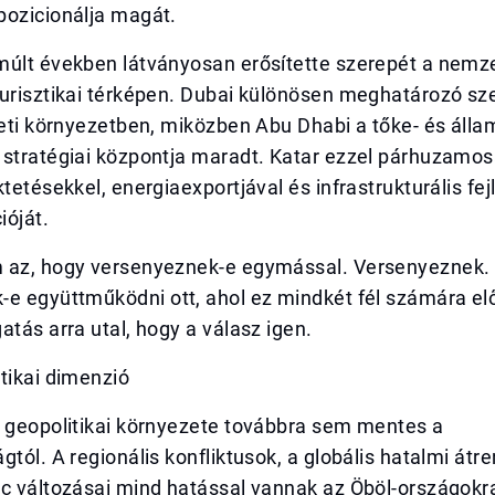
pozicionálja magát.
múlt években látványosan erősítette szerepét a nemz
urisztikai térképen. Dubai különösen meghatározó sze
leti környezetben, miközben Abu Dhabi a tőke- és álla
 stratégiai központja maradt. Katar ezzel párhuzamos
ktetésekkel, energiaexportjával és infrastrukturális fej
ióját.
 az, hogy versenyeznek-e egymással. Versenyeznek. 
-e együttműködni ott, ahol ez mindkét fél számára el
atás arra utal, hogy a válasz igen.
tikai dimenzió
t geopolitikai környezete továbbra sem mentes a
gtól. A regionális konfliktusok, a globális hatalmi át
ac változásai mind hatással vannak az Öböl-országokr