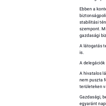
Ebben a kont
biztonságpol
stabilitási t
szempont. Mi
gazdasági biz
A látogatás 
is.
A delegációk
A hivatalos l
nem puszta fo
területeken 
Gazdasági, be
egyaránt napi