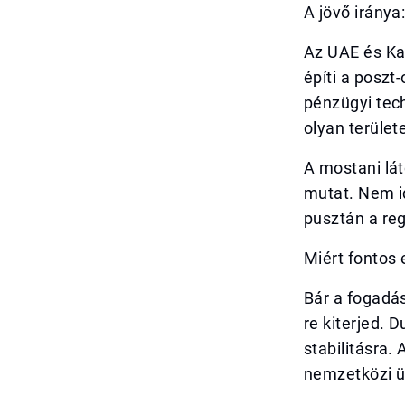
A jövő irány
Az UAE és Ka
építi a poszt
pénzügyi tech
olyan terület
A mostani lá
mutat. Nem id
pusztán a re
Miért fontos
Bár a fogadá
re kiterjed. 
stabilitásra.
nemzetközi üz