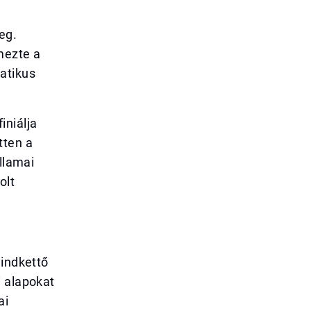
eg.
mezte a
atikus
iniálja
tten a
llamai
olt
Mindkettő
i alapokat
ai