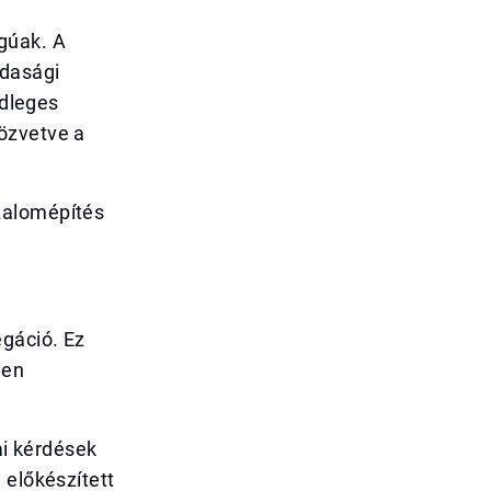
gúak. A
zdasági
ődleges
özvetve a
zalomépítés
egáció. Ez
yen
ai kérdések
 előkészített