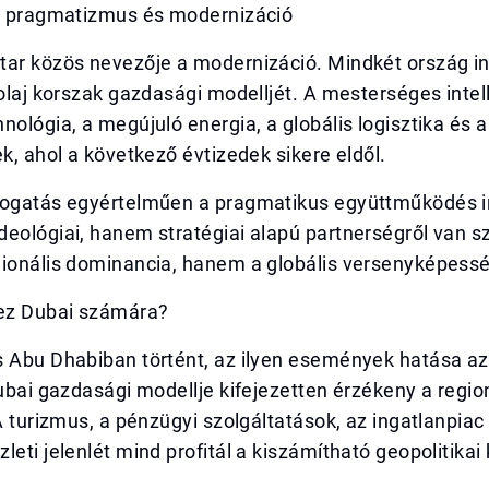
a: pragmatizmus és modernizáció
tar közös nevezője a modernizáció. Mindkét ország i
-olaj korszak gazdasági modelljét. A mesterséges intell
nológia, a megújuló energia, a globális logisztika és 
ek, ahol a következő évtizedek sikere eldől.
togatás egyértelműen a pragmatikus együttműködés 
eológiai, hanem stratégiai alapú partnerségről van s
gionális dominancia, hanem a globális versenyképessé
 ez Dubai számára?
s Abu Dhabiban történt, az ilyen események hatása a
Dubai gazdasági modellje kifejezetten érzékeny a regio
 A turizmus, a pénzügyi szolgáltatások, az ingatlanpiac
leti jelenlét mind profitál a kiszámítható geopolitikai