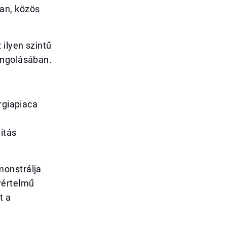
an, közös
 ilyen szintű
angolásában.
rgiapiaca
itás
monstrálja
yértelmű
t a