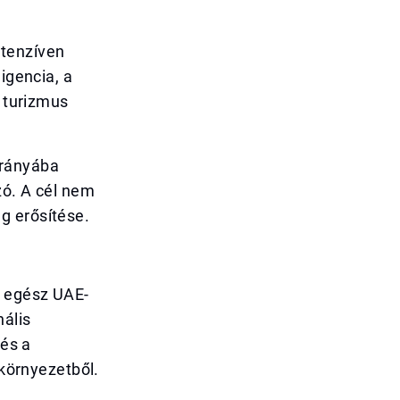
ntenzíven
igencia, a
a turizmus
irányába
zó. A cél nem
g erősítése.
z egész UAE-
nális
 és a
 környezetből.