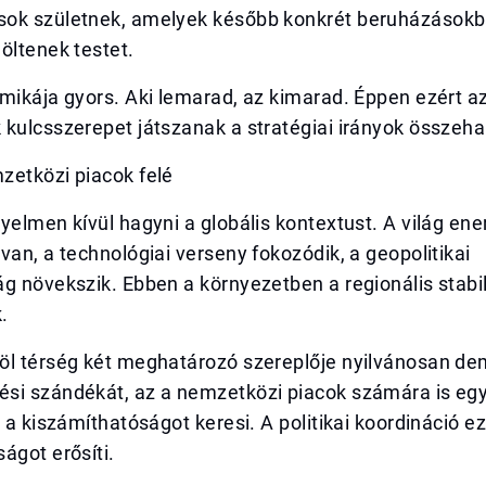
ok születnek, amelyek később konkrét beruházásokb
öltenek testet.
mikája gyors. Aki lemarad, az kimarad. Éppen ezért az
 kulcsszerepet játszanak a stratégiai irányok összeh
zetközi piacok felé
yelmen kívül hagyni a globális kontextust. A világ ene
van, a technológiai verseny fokozódik, a geopolitikai
g növekszik. Ebben a környezetben a regionális stabil
.
öl térség két meghatározó szereplője nyilvánosan de
si szándékát, az a nemzetközi piacok számára is eg
e a kiszámíthatóságot keresi. A politikai koordináció ez
ágot erősíti.