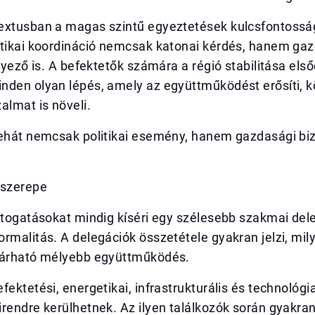
extusban a magas szintű egyeztetések kulcsfontossá
itikai koordináció nemcsak katonai kérdés, hanem ga
ényező is. A befektetők számára a régió stabilitása els
nden olyan lépés, amely az együttműködést erősíti, k
almat is növeli.
tehát nemcsak politikai esemény, hanem gazdasági bi
 szerepe
átogatásokat mindig kíséri egy szélesebb szakmai del
rmalitás. A delegációk összetétele gyakran jelzi, mil
várható mélyebb együttműködés.
fektetési, energetikai, infrastrukturális és technológi
rendre kerülhetnek. Az ilyen találkozók során gyakran