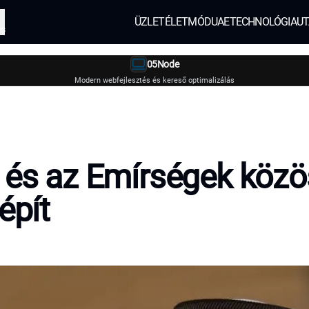
ÜZLET
ÉLETMÓD
UAE
TECHNOLÓGIA
UT
és
05Node
Modern webfejlesztés és kereső optimalizálás
 és az Emírségek közö
épít