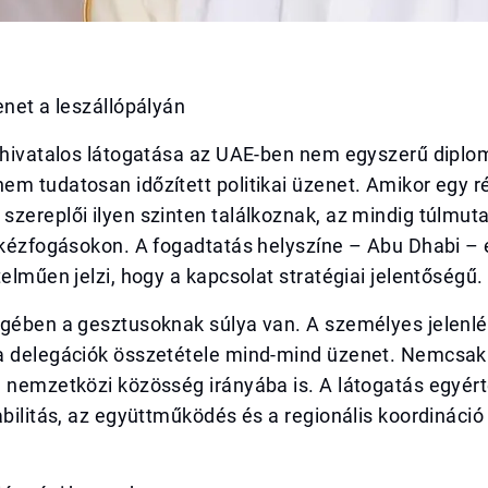
enet a leszállópályán
r hivatalos látogatása az UAE-ben nem egyszerű diplo
m tudatosan időzített politikai üzenet. Amikor egy r
zereplői ilyen szinten találkoznak, az mindig túlmuta
 kézfogásokon. A fogadtatás helyszíne – Abu Dhabi – é
telműen jelzi, hogy a kapcsolat stratégiai jelentőségű.
égében a gesztusoknak súlya van. A személyes jelenlé
a delegációk összetétele mind-mind üzenet. Nemcsak 
a nemzetközi közösség irányába is. A látogatás egyér
abilitás, az együttműködés és a regionális koordináció