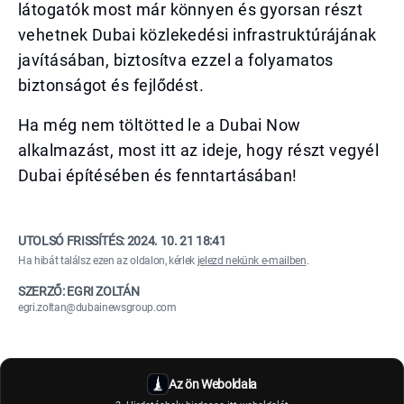
látogatók most már könnyen és gyorsan részt
vehetnek Dubai közlekedési infrastruktúrájának
javításában, biztosítva ezzel a folyamatos
biztonságot és fejlődést.
Ha még nem töltötted le a Dubai Now
alkalmazást, most itt az ideje, hogy részt vegyél
Dubai építésében és fenntartásában!
UTOLSÓ FRISSÍTÉS:
2024. 10. 21 18:41
Ha hibát találsz ezen az oldalon, kérlek
jelezd nekünk e-mailben
.
SZERZŐ: EGRI ZOLTÁN
egri.zoltan@dubainewsgroup.com
Az ön Weboldala