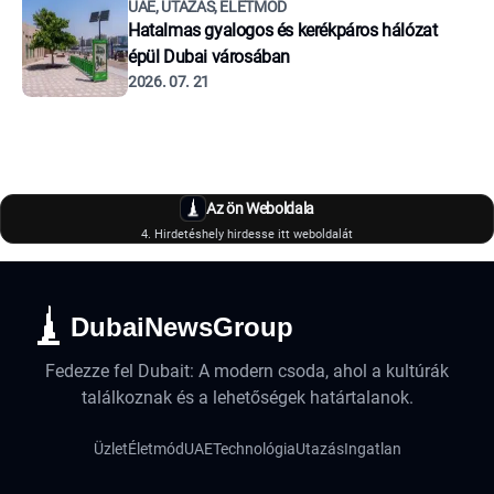
UAE, UTAZÁS, ÉLETMÓD
Hatalmas gyalogos és kerékpáros hálózat
épül Dubai városában
2026. 07. 21
Az ön Weboldala
4. Hirdetéshely hirdesse itt weboldalát
DubaiNewsGroup
Fedezze fel Dubait: A modern csoda, ahol a kultúrák
találkoznak és a lehetőségek határtalanok.
Üzlet
Életmód
UAE
Technológia
Utazás
Ingatlan