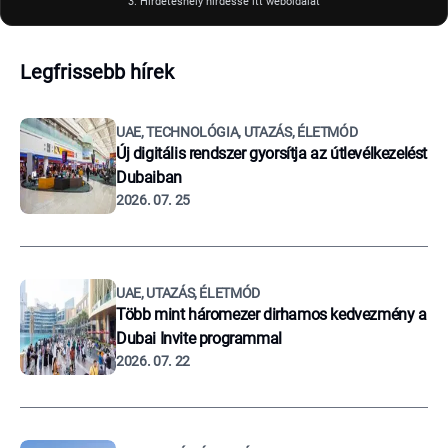
3. Hirdetéshely hirdesse itt weboldalát
Legfrissebb hírek
UAE, TECHNOLÓGIA, UTAZÁS, ÉLETMÓD
Új digitális rendszer gyorsítja az útlevélkezelést
Dubaiban
2026. 07. 25
UAE, UTAZÁS, ÉLETMÓD
Több mint háromezer dirhamos kedvezmény a
Dubai Invite programmal
2026. 07. 22