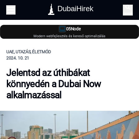
DubaiHirek
Keresés
05Node
Modern webfejlesztés és kereső optimalizálás
UAE, UTAZÁS, ÉLETMÓD
2024. 10. 21
Jelentsd az úthibákat
könnyedén a Dubai Now
alkalmazással