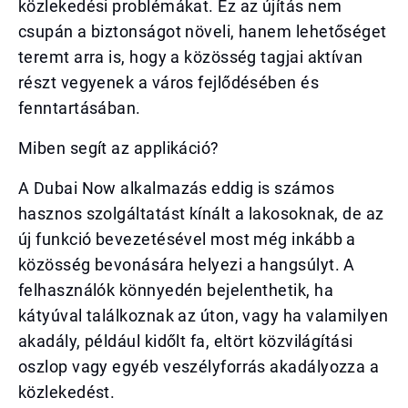
közlekedési problémákat. Ez az újítás nem
csupán a biztonságot növeli, hanem lehetőséget
teremt arra is, hogy a közösség tagjai aktívan
részt vegyenek a város fejlődésében és
fenntartásában.
Miben segít az applikáció?
A Dubai Now alkalmazás eddig is számos
hasznos szolgáltatást kínált a lakosoknak, de az
új funkció bevezetésével most még inkább a
közösség bevonására helyezi a hangsúlyt. A
felhasználók könnyedén bejelenthetik, ha
kátyúval találkoznak az úton, vagy ha valamilyen
akadály, például kidőlt fa, eltört közvilágítási
oszlop vagy egyéb veszélyforrás akadályozza a
közlekedést.