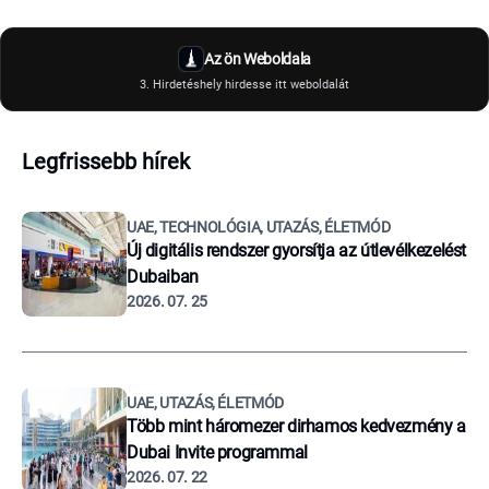
Az ön Weboldala
3. Hirdetéshely hirdesse itt weboldalát
Legfrissebb hírek
UAE, TECHNOLÓGIA, UTAZÁS, ÉLETMÓD
Új digitális rendszer gyorsítja az útlevélkezelést
Dubaiban
2026. 07. 25
UAE, UTAZÁS, ÉLETMÓD
Több mint háromezer dirhamos kedvezmény a
Dubai Invite programmal
2026. 07. 22