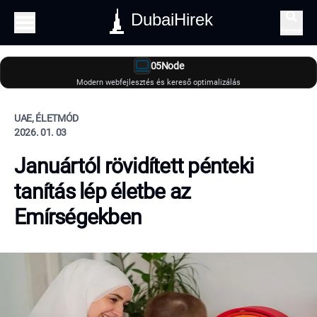
DubaiHirek
Keresés
05Node
Modern webfejlesztés és kereső optimalizálás
UAE, ÉLETMÓD
2026. 01. 03
Januártól rövidített pénteki
tanítás lép életbe az
Emírségekben