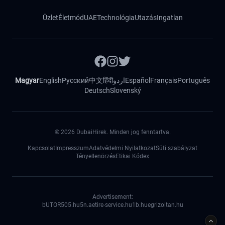
Üzlet
Életmód
UAE
Technológia
Utazás
Ingatlan
Magyar
English
Русский
中文
हिंदी
اردو
Español
Français
Português
Deutsch
Slovenský
©
2026
DubaiHirek. Minden jog fenntartva.
Kapcsolat
Impresszum
Adatvédelmi Nyilatkozat
Süti szabályzat
Tényellenörzés
Etikai Kódex
Advertisement:
bUTOR5
05.hu
5n.ae
tire-service.hu
1b.hu
egrizoltan.hu