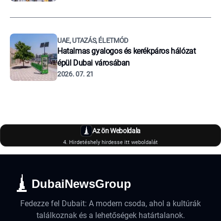
UAE, UTAZÁS, ÉLETMÓD
Hatalmas gyalogos és kerékpáros hálózat
épül Dubai városában
2026. 07. 21
Az ön Weboldala
4. Hirdetéshely hirdesse itt weboldalát
DubaiNewsGroup
Fedezze fel Dubait: A modern csoda, ahol a kultúrák
találkoznak és a lehetőségek határtalanok.