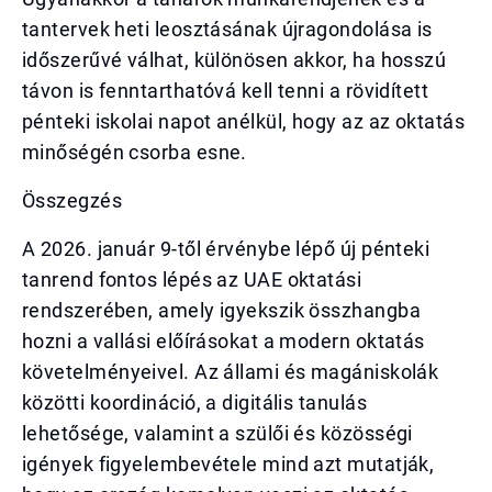
tantervek heti leosztásának újragondolása is
időszerűvé válhat, különösen akkor, ha hosszú
távon is fenntarthatóvá kell tenni a rövidített
pénteki iskolai napot anélkül, hogy az az oktatás
minőségén csorba esne.
Összegzés
A 2026. január 9-től érvénybe lépő új pénteki
tanrend fontos lépés az UAE oktatási
rendszerében, amely igyekszik összhangba
hozni a vallási előírásokat a modern oktatás
követelményeivel. Az állami és magániskolák
közötti koordináció, a digitális tanulás
lehetősége, valamint a szülői és közösségi
igények figyelembevétele mind azt mutatják,