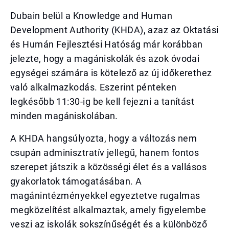
Dubain belül a Knowledge and Human
Development Authority (KHDA), azaz az Oktatási
és Humán Fejlesztési Hatóság már korábban
jelezte, hogy a magániskolák és azok óvodai
egységei számára is kötelező az új időkerethez
való alkalmazkodás. Eszerint pénteken
legkésőbb 11:30-ig be kell fejezni a tanítást
minden magániskolában.
A KHDA hangsúlyozta, hogy a változás nem
csupán adminisztratív jellegű, hanem fontos
szerepet játszik a közösségi élet és a vallásos
gyakorlatok támogatásában. A
magánintézményekkel egyeztetve rugalmas
megközelítést alkalmaztak, amely figyelembe
veszi az iskolák sokszínűségét és a különböző