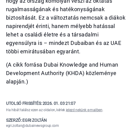
hogy az ország komolyan veszi az oktatás
rugalmasságának és hatékonyságának
biztosítását. Ez a változtatás nemcsak a diákok
napirendjét érinti, hanem mélyebb hatással
lehet a családi életre és a társadalmi
egyensúlyra is – mindezt Dubaiban és az UAE
többi emirátusában egyaránt.
(A cikk forrása Dubai Knowledge and Human
Development Authority (KHDA) közleménye
alapján.)
UTOLSÓ FRISSÍTÉS:
2026. 01. 03 21:07
Ha hibát találsz ezen az oldalon, kérlek
jelezd nekünk e-mailben
.
SZERZŐ: EGRI ZOLTÁN
egri.zoltan@dubainewsgroup.com