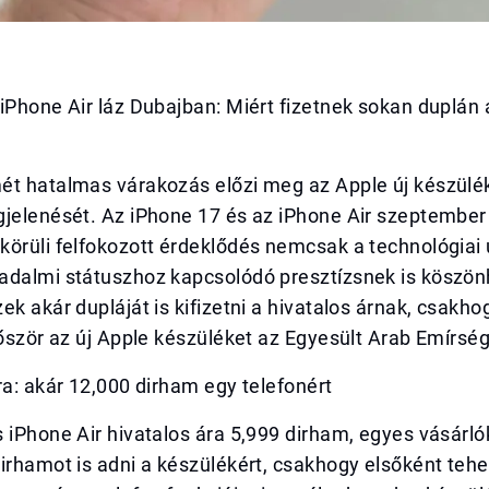
iPhone Air láz Dubajban: Miért fizetnek sokan duplán
ét hatalmas várakozás előzi meg az Apple új készülé
jelenését. Az iPhone 17 és az iPhone Air szeptember 
örüli felfokozott érdeklődés nemcsak a technológiai 
adalmi státuszhoz kapcsolódó presztízsnek is köszön
ek akár dupláját is kifizetni a hivatalos árnak, csakho
lőször az új Apple készüléket az Egyesült Arab Emírsé
ra: akár 12,000 dirham egy telefonért
 iPhone Air hivatalos ára 5,999 dirham, egyes vásárló
irhamot is adni a készülékért, csakhogy elsőként tehe