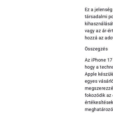
Ez a jelenség
társadalmi p
kihasználását
vagy az ár-ér
hozzá az ado
Összegzés
Az iPhone 17 
hogy a techno
Apple készül
egyes vásárló
megszerezzék
fokozódik az 
értékesítése
meghatározóvá