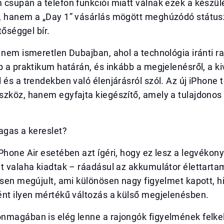
 csupán a telefon funkciói miatt válnak ezek a készü
, hanem a „Day 1” vásárlás mögött meghúzódó státu
ntőséggel bír.
 nem ismeretlen Dubajban, ahol a technológia iránti r
p a praktikum határán, és inkább a megjelenésről, a k
 és a trendekben való élenjárásról szól. Az új iPhone
zköz, hanem egyfajta kiegészítő, amely a tulajdonos p
agas a kereslet?
Phone Air esetében azt ígéri, hogy ez lesz a legvékon
t valaha kiadtak – ráadásul az akkumulátor élettartama
ősen megújult, ami különösen nagy figyelmet kapott, h
ént ilyen mértékű változás a külső megjelenésben.
nmagában is elég lenne a rajongók figyelmének felkel