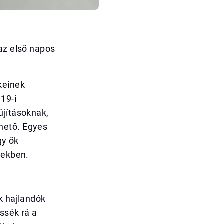
 az első napos
keinek
19-i
újításoknak,
hető. Egyes
gy ők
gekben.
k hajlandók
ssék rá a