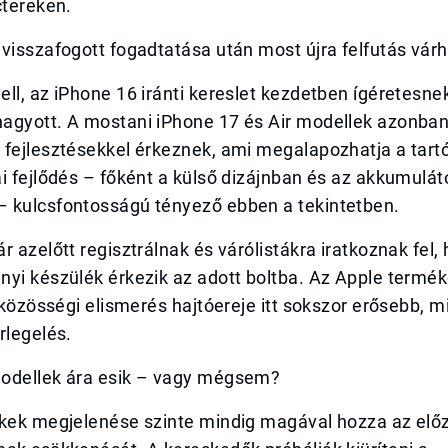
ctereken.
visszafogott fogadtatása után most újra felfutás vár
ll, az iPhone 16 iránti kereslet kezdetben ígéretesnek
agyott. A mostani iPhone 17 és Air modellek azonba
fejlesztésekkel érkeznek, ami megalapozhatja a tartó
i fejlődés – főként a külső dizájnban és az akkumulát
 kulcsfontosságú tényező ebben a tekintetben.
r azelőtt regisztrálnak és várólistákra iratkoznak fel,
yi készülék érkezik az adott boltba. Az Apple terméke
a közösségi elismerés hajtóereje itt sokszor erősebb, m
rlegelés.
odellek ára esik – vagy mégsem?
ékek megjelenése szinte mindig magával hozza az elő