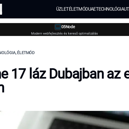
ÜZLET
ÉLETMÓD
UAE
TECHNOLÓGIA
UT
és
05Node
Modern webfejlesztés és kereső optimalizálás
HNOLÓGIA, ÉLETMÓD
e 17 láz Dubajban az 
n