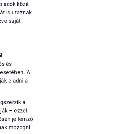
 piacok közé
át is utaznak
zve saját
l
ős és
 esetében. A
ák eladni a
egszerzik a
ják – ezzel
nösen jellemző
dnak mozogni