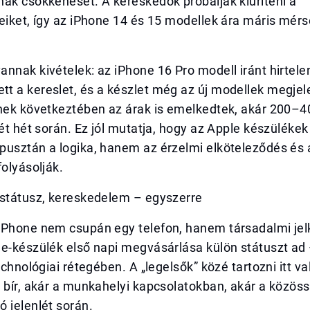
ak csökkenését. A kereskedők próbálják kiüríteni a
eiket, így az iPhone 14 és 15 modellek ára máris mérs
nnak kivételek: az iPhone 16 Pro modell iránt hirtele
t a kereslet, és a készlet még az új modellek megjel
nnek következtében az árak is emelkedtek, akár 200–
két hét során. Ez jól mutatja, hogy az Apple készülékek
usztán a logika, hanem az érzelmi elköteleződés és a
folyásolják.
 státusz, kereskedelem – egyszerre
iPhone nem csupán egy telefon, hanem társadalmi jelk
le-készülék első napi megvásárlása külön státuszt ad
echnológiai rétegében. A „legelsők” közé tartozni itt va
 bír, akár a munkahelyi kapcsolatokban, akár a közöss
 jelenlét során.