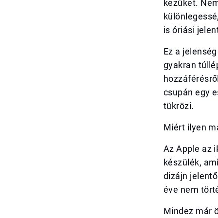
kezüket. Nem
különlegessé
is óriási jele
Ez a jelenség
gyakran túllé
hozzáférésről
csupán egy es
tükrözi.
Miért ilyen m
Az Apple az i
készülék, ami
dizájn jelent
éve nem tört
Mindez már ö