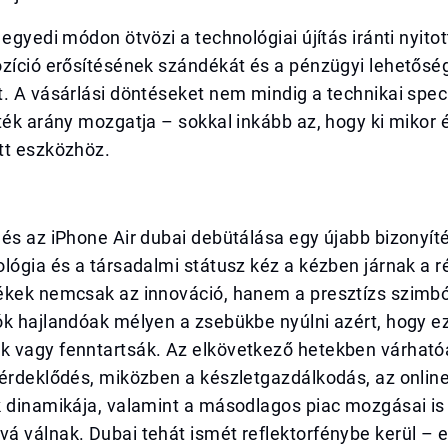
 egyedi módon ötvözi a technológiai újítás iránti nyitot
ozíció erősítésének szándékát és a pénzügyi lehetős
. A vásárlási döntéseket nem mindig a technikai spec
ték arány mozgatja – sokkal inkább az, hogy ki mikor 
tt eszközhöz.
és az iPhone Air dubai debütálása egy újabb bizonyít
lógia és a társadalmi státusz kéz a kézben járnak a r
ékek nemcsak az innováció, hanem a presztízs szimbó
k hajlandóak mélyen a zsebükbe nyúlni azért, hogy ez
 vagy fenntartsák. Az elkövetkező hetekben várható
érdeklődés, miközben a készletgazdálkodás, az online 
k dinamikája, valamint a másodlagos piac mozgásai is
 válnak. Dubai tehát ismét reflektorfénybe kerül – e