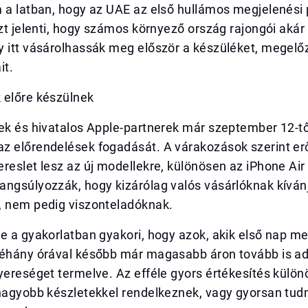
m a latban, hogy az UAE az első hullámos megjelenési
azt jelenti, hogy számos környező ország rajongói akár 
y itt vásárolhassák meg először a készüléket, megelő
it.
 előre készülnek
ek és hivatalos Apple-partnerek már szeptember 12-tő
z előrendelések fogadását. A várakozások szerint er
reslet lesz az új modellekre, különösen az iPhone Air
ngsúlyozzák, hogy kizárólag valós vásárlóknak kívánj
, nem pedig viszonteladóknak.
e a gyakorlatban gyakori, hogy azok, akik első nap m
néhány órával később már magasabb áron tovább is ad
yereséget termelve. Az efféle gyors értékesítés külö
 nagyobb készletekkel rendelkeznek, vagy gyorsan tu