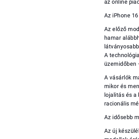
az online pia
Az iPhone 16 
Az előző mode
hamar alábbh
látványosabb 
A technológia
üzemidőben –
A vásárlók má
mikor és menn
lojalitás és 
racionális mé
Az idősebb m
Az új készül