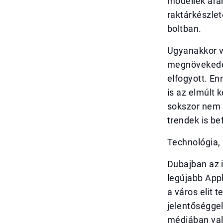
modellek árán
raktárkészlet
boltban.
Ugyanakkor va
megnövekedet
elfogyott. E
is az elmúlt 
sokszor nem p
trendek is be
Technológia,
Dubajban az 
legújabb App
a város elit t
jelentőséggel
médiában való