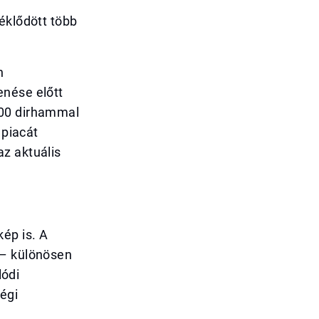
éklődött több
n
enése előtt
400 dirhammal
 piacát
z aktuális
ép is. A
 – különösen
lódi
égi