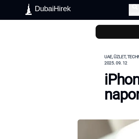
DubaiHirek
Keres
UAE, ÜZLET, TEC
2025. 09. 12
iPhon
napo