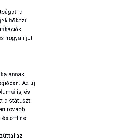
tságot, a
égek bőkezű
ifikációk
és hogyan jut
éka annak,
égióban. Az új
lumai is, és
t a státuszt
an tovább
és offline
zúttal az