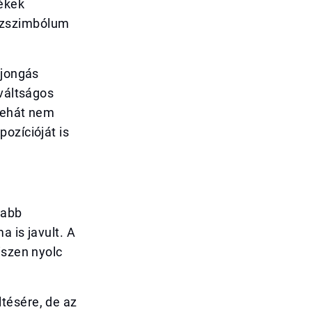
lékek
szszimbólum
ajongás
iváltságos
 tehát nem
ozícióját is
yabb
 is javult. A
iszen nyolc
tésére, de az