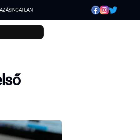
AZÁS
INGATLAN
első