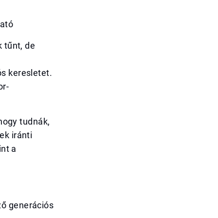
ható
 tűnt, de
n
s keresletet.
or-
 hogy tudnák,
k iránti
int a
ző generációs