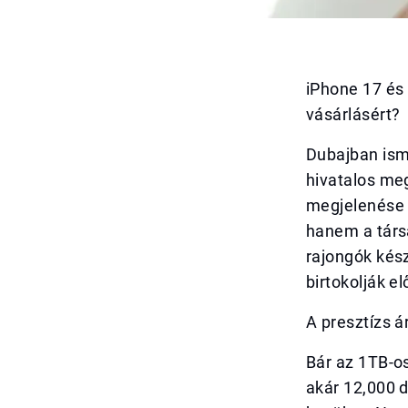
iPhone 17 és 
vásárlásért?
Dubajban ism
hivatalos meg
megjelenése k
hanem a társ
rajongók kész
birtokolják e
A presztízs á
Bár az 1TB-os
akár 12,000 d