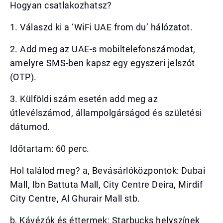
Hogyan csatlakozhatsz?
1. Válaszd ki a ‘WiFi UAE from du’ hálózatot.
2. Add meg az UAE-s mobiltelefonszámodat,
amelyre SMS-ben kapsz egy egyszeri jelszót
(OTP).
3. Külföldi szám esetén add meg az
útlevélszámod, állampolgárságod és születési
dátumod.
Időtartam: 60 perc.
Hol találod meg? a, Bevásárlóközpontok: Dubai
Mall, Ibn Battuta Mall, City Centre Deira, Mirdif
City Centre, Al Ghurair Mall stb.
b, Kávézók és éttermek: Starbucks helyszínek