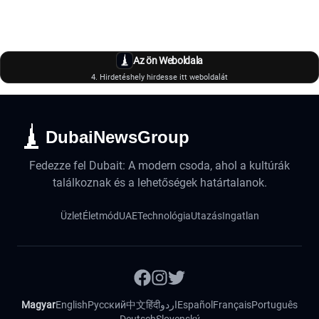
Az ön Weboldala
4. Hirdetéshely hirdesse itt weboldalát
DubaiNewsGroup
Fedezze fel Dubait: A modern csoda, ahol a kultúrák
találkoznak és a lehetőségek határtalanok.
Üzlet
Életmód
UAE
Technológia
Utazás
Ingatlan
Magyar
English
Русский
中文
हिंदी
اردو
Español
Français
Português