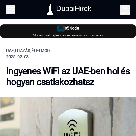
DubaiHirek
Keresés
05Node
Modern webfejlesztés és kereső optimalizálás
UAE, UTAZÁS, ÉLETMÓD
2025. 02. 03
Ingyenes WiFi az UAE-ben hol és
hogyan csatlakozhatsz