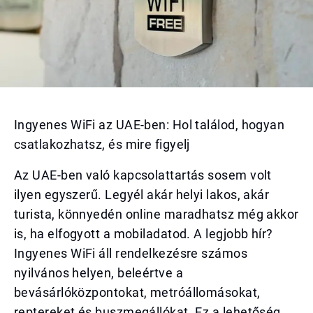
Ingyenes WiFi az UAE-ben: Hol találod, hogyan
csatlakozhatsz, és mire figyelj
Az UAE-ben való kapcsolattartás sosem volt
ilyen egyszerű. Legyél akár helyi lakos, akár
turista, könnyedén online maradhatsz még akkor
is, ha elfogyott a mobiladatod. A legjobb hír?
Ingyenes WiFi áll rendelkezésre számos
nyilvános helyen, beleértve a
bevásárlóközpontokat, metróállomásokat,
reptereket és buszmegállókat. Ez a lehetőség