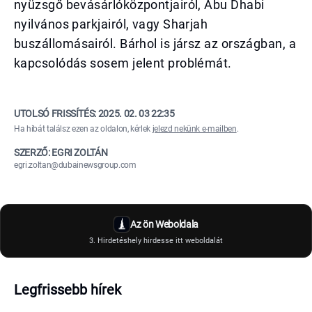
nyüzsgő bevásárlóközpontjairól, Abu Dhabi
nyilvános parkjairól, vagy Sharjah
buszállomásairól. Bárhol is jársz az országban, a
kapcsolódás sosem jelent problémát.
UTOLSÓ FRISSÍTÉS:
2025. 02. 03 22:35
Ha hibát találsz ezen az oldalon, kérlek
jelezd nekünk e-mailben
.
SZERZŐ: EGRI ZOLTÁN
egri.zoltan@dubainewsgroup.com
Az ön Weboldala
3. Hirdetéshely hirdesse itt weboldalát
Legfrissebb hírek