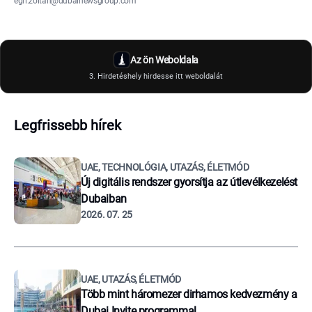
egri.zoltan@dubainewsgroup.com
Az ön Weboldala
3. Hirdetéshely hirdesse itt weboldalát
Legfrissebb hírek
UAE, TECHNOLÓGIA, UTAZÁS, ÉLETMÓD
Új digitális rendszer gyorsítja az útlevélkezelést
Dubaiban
2026. 07. 25
UAE, UTAZÁS, ÉLETMÓD
Több mint háromezer dirhamos kedvezmény a
Dubai Invite programmal