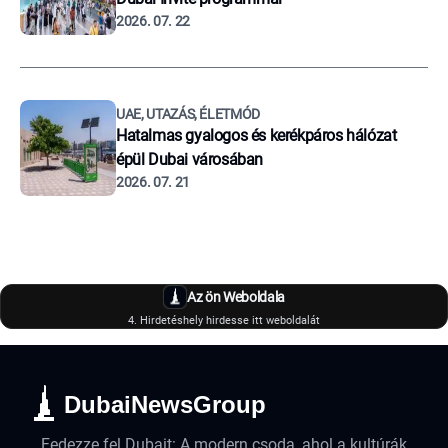
2026. 07. 22
UAE, UTAZÁS, ÉLETMÓD
Hatalmas gyalogos és kerékpáros hálózat
épül Dubai városában
2026. 07. 21
Az ön Weboldala
4. Hirdetéshely hirdesse itt weboldalát
DubaiNewsGroup
Fedezze fel Dubait: A modern csoda, ahol a kultúrák