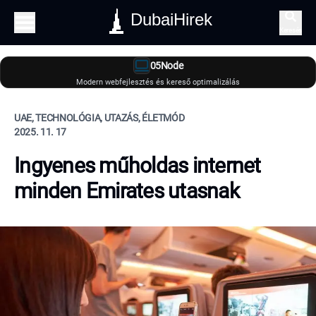
DubaiHirek
Keresés
05Node
Modern webfejlesztés és kereső optimalizálás
UAE, TECHNOLÓGIA, UTAZÁS, ÉLETMÓD
2025. 11. 17
Ingyenes műholdas internet
minden Emirates utasnak