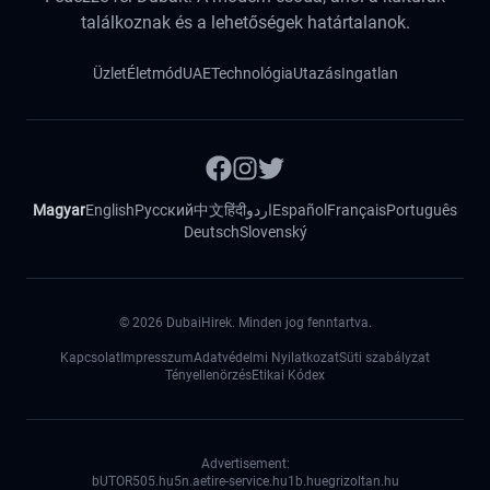
találkoznak és a lehetőségek határtalanok.
Üzlet
Életmód
UAE
Technológia
Utazás
Ingatlan
Magyar
English
Русский
中文
हिंदी
اردو
Español
Français
Português
Deutsch
Slovenský
©
2026
DubaiHirek. Minden jog fenntartva.
Kapcsolat
Impresszum
Adatvédelmi Nyilatkozat
Süti szabályzat
Tényellenörzés
Etikai Kódex
Advertisement:
bUTOR5
05.hu
5n.ae
tire-service.hu
1b.hu
egrizoltan.hu