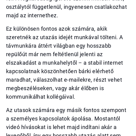
osztálytól függetlenül, ingyenesen csatlakozhat
majd az internethez.
Ez különösen fontos azok számára, akik
szeretnék az utazás idejét munkával tölteni. A
távmunkára áttért világban egy hosszabb
repülőút már nem feltétlenül jelenti az
elszakadást a munkahelytől – a stabil internet
kapcsolatnak köszönhetően bárki elérhető
maradhat, válaszolhat e-mailekre, részt vehet
megbeszéléseken, vagy akár élőben is
kommunikálhat kollégáival.
Az utasok számára egy másik fontos szempont
a személyes kapcsolatok ápolása. Mostantól
videó hívásokat is lehet majd indítani akár a
levegőből, így egy hosszabb utazás alatt sem