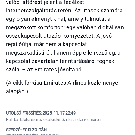
valódi áttörést jelent a fedélzeti
internetszolgáltatás terén. Az utasok számára
egy olyan élményt kínál, amely túlmutat a
megszokott komforton: egy valóban digitálisan
összekapcsolt utazási környezetet. A jövő
repülőútjai már nem a kapcsolat
megszakadásáról, hanem épp ellenkezőleg, a
kapcsolat zavartalan fenntartásáról fognak
szólni – az Emirates jóvoltából.
(A cikk forrása Emirates Airlines közleménye
alapján.)
UTOLSÓ FRISSÍTÉS:
2025. 11. 17 22:49
Ha hibát találsz ezen az oldalon, kérlek
jelezd nekünk e-mailben
.
SZERZŐ: EGRI ZOLTÁN