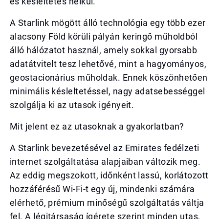
és késleltetés nélkül.
A Starlink mögött álló technológia egy több ezer
alacsony Föld körüli pályán keringő műholdból
álló hálózatot használ, amely sokkal gyorsabb
adatátvitelt tesz lehetővé, mint a hagyományos,
geostacionárius műholdak. Ennek köszönhetően
minimális késleltetéssel, nagy adatsebességgel
szolgálja ki az utasok igényeit.
Mit jelent ez az utasoknak a gyakorlatban?
A Starlink bevezetésével az Emirates fedélzeti
internet szolgáltatása alapjaiban változik meg.
Az eddig megszokott, időnként lassú, korlátozott
hozzáférésű Wi-Fi-t egy új, mindenki számára
elérhető, prémium minőségű szolgáltatás váltja
fel. A légitársaság ígérete szerint minden utas,