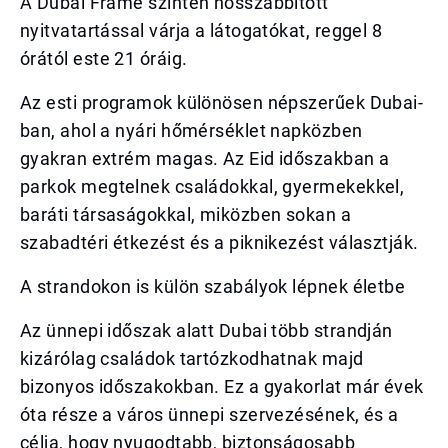
A Dubai Frame szintén hosszabbított
nyitvatartással várja a látogatókat, reggel 8
órától este 21 óráig.
Az esti programok különösen népszerűek Dubai-
ban, ahol a nyári hőmérséklet napközben
gyakran extrém magas. Az Eid időszakban a
parkok megtelnek családokkal, gyermekekkel,
baráti társaságokkal, miközben sokan a
szabadtéri étkezést és a piknikezést választják.
A strandokon is külön szabályok lépnek életbe
Az ünnepi időszak alatt Dubai több strandján
kizárólag családok tartózkodhatnak majd
bizonyos időszakokban. Ez a gyakorlat már évek
óta része a város ünnepi szervezésének, és a
célja, hogy nyugodtabb, biztonságosabb