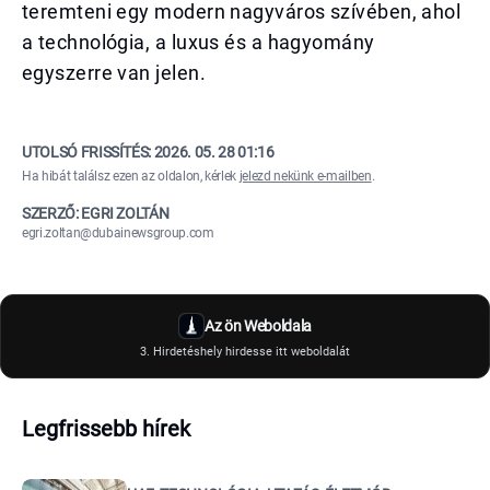
teremteni egy modern nagyváros szívében, ahol
a technológia, a luxus és a hagyomány
egyszerre van jelen.
UTOLSÓ FRISSÍTÉS:
2026. 05. 28 01:16
Ha hibát találsz ezen az oldalon, kérlek
jelezd nekünk e-mailben
.
SZERZŐ: EGRI ZOLTÁN
egri.zoltan@dubainewsgroup.com
Az ön Weboldala
3. Hirdetéshely hirdesse itt weboldalát
Legfrissebb hírek