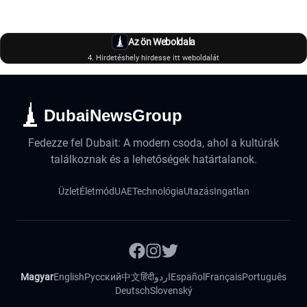
Az ön Weboldala
4. Hirdetéshely hirdesse itt weboldalát
DubaiNewsGroup
Fedezze fel Dubait: A modern csoda, ahol a kultúrák
találkoznak és a lehetőségek határtalanok.
Üzlet
Életmód
UAE
Technológia
Utazás
Ingatlan
Magyar
English
Русский
中文
हिंदी
اردو
Español
Français
Português
Deutsch
Slovenský