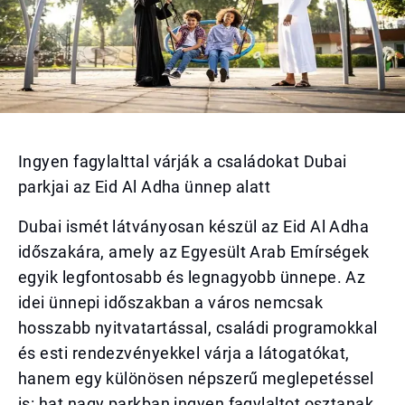
Ingyen fagylalttal várják a családokat Dubai
parkjai az Eid Al Adha ünnep alatt
Dubai ismét látványosan készül az Eid Al Adha
időszakára, amely az Egyesült Arab Emírségek
egyik legfontosabb és legnagyobb ünnepe. Az
idei ünnepi időszakban a város nemcsak
hosszabb nyitvatartással, családi programokkal
és esti rendezvényekkel várja a látogatókat,
hanem egy különösen népszerű meglepetéssel
is: hat nagy parkban ingyen fagylaltot osztanak