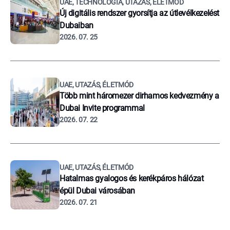
UAE, TECHNOLÓGIA, UTAZÁS, ÉLETMÓD
Új digitális rendszer gyorsítja az útlevélkezelést
Dubaiban
2026. 07. 25
UAE, UTAZÁS, ÉLETMÓD
Több mint háromezer dirhamos kedvezmény a
Dubai Invite programmal
2026. 07. 22
UAE, UTAZÁS, ÉLETMÓD
Hatalmas gyalogos és kerékpáros hálózat
épül Dubai városában
2026. 07. 21