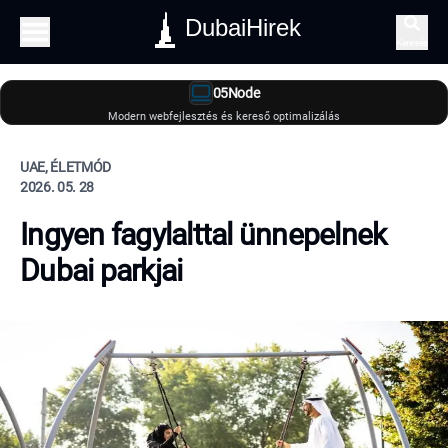
DubaiHirek
Keresés
05Node
Modern webfejlesztés és kereső optimalizálás
UAE, ÉLETMÓD
2026. 05. 28
Ingyen fagylalttal ünnepelnek
Dubai parkjai