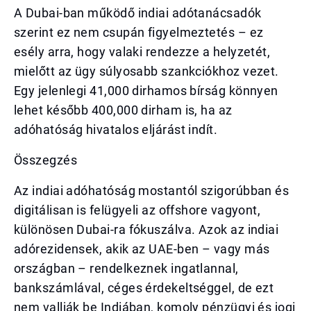
A Dubai-ban működő indiai adótanácsadók
szerint ez nem csupán figyelmeztetés – ez
esély arra, hogy valaki rendezze a helyzetét,
mielőtt az ügy súlyosabb szankciókhoz vezet.
Egy jelenlegi 41,000 dirhamos bírság könnyen
lehet később 400,000 dirham is, ha az
adóhatóság hivatalos eljárást indít.
Összegzés
Az indiai adóhatóság mostantól szigorúbban és
digitálisan is felügyeli az offshore vagyont,
különösen Dubai-ra fókuszálva. Azok az indiai
adórezidensek, akik az UAE-ben – vagy más
országban – rendelkeznek ingatlannal,
bankszámlával, céges érdekeltséggel, de ezt
nem vallják be Indiában, komoly pénzügyi és jogi