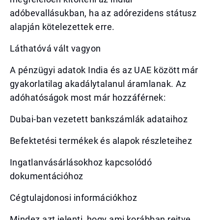
adóbevallásukban, ha az adórezidens státusz
alapján kötelezettek erre.
Láthatóvá vált vagyon
A pénzügyi adatok India és az UAE között már
gyakorlatilag akadálytalanul áramlanak. Az
adóhatóságok most már hozzáférnek:
Dubai-ban vezetett bankszámlák adataihoz
Befektetési termékek és alapok részleteihez
Ingatlanvásárlásokhoz kapcsolódó
dokumentációhoz
Cégtulajdonosi információkhoz
Mindez azt jelenti, hogy ami korábban rejtve