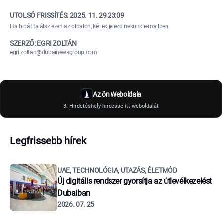
UTOLSÓ FRISSÍTÉS:
2025. 11. 29 23:09
Ha hibát találsz ezen az oldalon, kérlek
jelezd nekünk e-mailben
.
SZERZŐ: EGRI ZOLTÁN
egri.zoltan@dubainewsgroup.com
Az ön Weboldala
3. Hirdetéshely hirdesse itt weboldalát
Legfrissebb hírek
UAE, TECHNOLÓGIA, UTAZÁS, ÉLETMÓD
Új digitális rendszer gyorsítja az útlevélkezelést
Dubaiban
2026. 07. 25