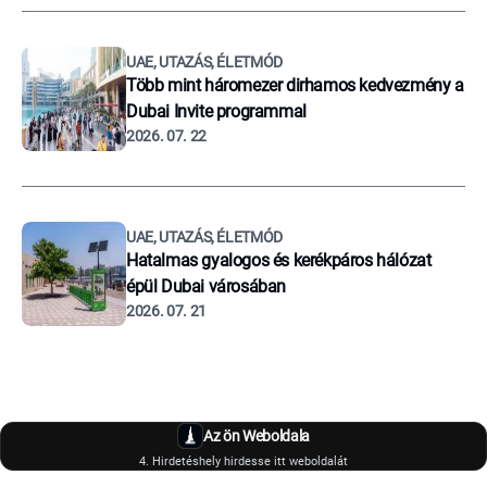
UAE, UTAZÁS, ÉLETMÓD
Több mint háromezer dirhamos kedvezmény a
Dubai Invite programmal
2026. 07. 22
UAE, UTAZÁS, ÉLETMÓD
Hatalmas gyalogos és kerékpáros hálózat
épül Dubai városában
2026. 07. 21
Az ön Weboldala
4. Hirdetéshely hirdesse itt weboldalát