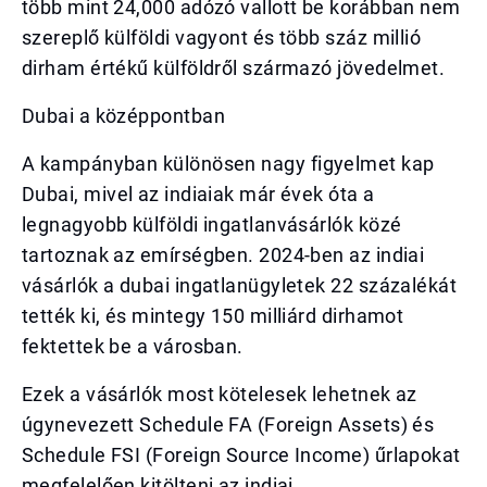
több mint 24,000 adózó vallott be korábban nem
szereplő külföldi vagyont és több száz millió
dirham értékű külföldről származó jövedelmet.
Dubai a középpontban
A kampányban különösen nagy figyelmet kap
Dubai, mivel az indiaiak már évek óta a
legnagyobb külföldi ingatlanvásárlók közé
tartoznak az emírségben. 2024-ben az indiai
vásárlók a dubai ingatlanügyletek 22 százalékát
tették ki, és mintegy 150 milliárd dirhamot
fektettek be a városban.
Ezek a vásárlók most kötelesek lehetnek az
úgynevezett Schedule FA (Foreign Assets) és
Schedule FSI (Foreign Source Income) űrlapokat
megfelelően kitölteni az indiai