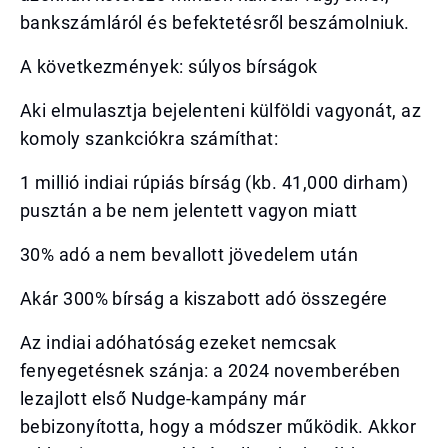
bankszámláról és befektetésről beszámolniuk.
A következmények: súlyos bírságok
Aki elmulasztja bejelenteni külföldi vagyonát, az
komoly szankciókra számíthat:
1 millió indiai rúpiás bírság (kb. 41,000 dirham)
pusztán a be nem jelentett vagyon miatt
30% adó a nem bevallott jövedelem után
Akár 300% bírság a kiszabott adó összegére
Az indiai adóhatóság ezeket nemcsak
fenyegetésnek szánja: a 2024 novemberében
lezajlott első Nudge-kampány már
bebizonyította, hogy a módszer működik. Akkor