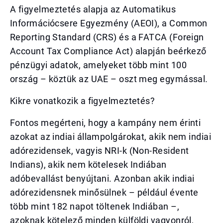
A figyelmeztetés alapja az Automatikus
Információcsere Egyezmény (AEOI), a Common
Reporting Standard (CRS) és a FATCA (Foreign
Account Tax Compliance Act) alapján beérkező
pénzügyi adatok, amelyeket több mint 100
ország – köztük az UAE – oszt meg egymással.
Kikre vonatkozik a figyelmeztetés?
Fontos megérteni, hogy a kampány nem érinti
azokat az indiai állampolgárokat, akik nem indiai
adórezidensek, vagyis NRI-k (Non-Resident
Indians), akik nem kötelesek Indiában
adóbevallást benyújtani. Azonban akik indiai
adórezidensnek minősülnek – például évente
több mint 182 napot töltenek Indiában –,
azoknak kötelező minden külföldi vagyonról,