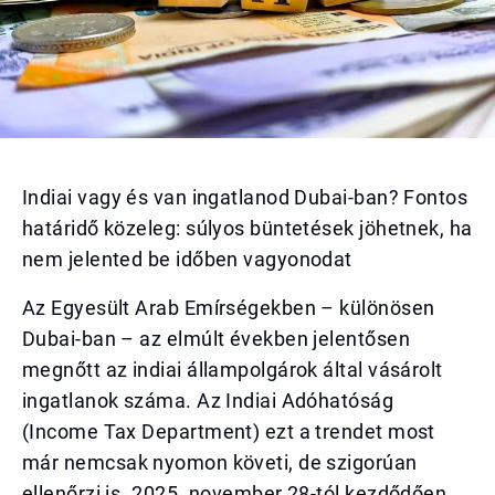
Indiai vagy és van ingatlanod Dubai-ban? Fontos
határidő közeleg: súlyos büntetések jöhetnek, ha
nem jelented be időben vagyonodat
Az Egyesült Arab Emírségekben – különösen
Dubai-ban – az elmúlt években jelentősen
megnőtt az indiai állampolgárok által vásárolt
ingatlanok száma. Az Indiai Adóhatóság
(Income Tax Department) ezt a trendet most
már nemcsak nyomon követi, de szigorúan
ellenőrzi is. 2025. november 28-tól kezdődően