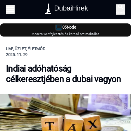
DubaiHirek
Keresés
05Node
Modern webfejlesztés és kereső optimalizálás
UAE, ÜZLET, ÉLETMÓD
2025. 11. 29
Indiai adóhatóság
célkeresztjében a dubai vagyon