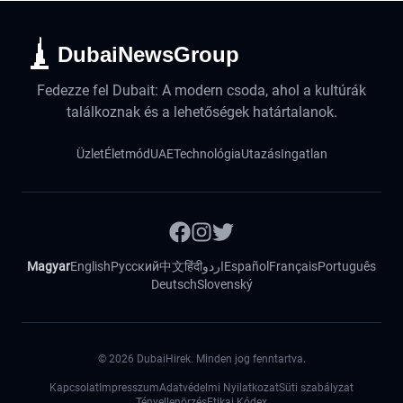
DubaiNewsGroup
Fedezze fel Dubait: A modern csoda, ahol a kultúrák
találkoznak és a lehetőségek határtalanok.
Üzlet
Életmód
UAE
Technológia
Utazás
Ingatlan
Magyar
English
Русский
中文
हिंदी
اردو
Español
Français
Português
Deutsch
Slovenský
©
2026
DubaiHirek. Minden jog fenntartva.
Kapcsolat
Impresszum
Adatvédelmi Nyilatkozat
Süti szabályzat
Tényellenörzés
Etikai Kódex