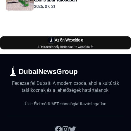
2026. 07. 21
Az ön Weboldala
4. Hirdetéshely hirdesse itt weboldalát
DubaiNewsGroup
Fedezze fel Dubait: A modern csoda, ahol a kultúrák
találkoznak és a lehetőségek határtalanok.
Üzlet
Életmód
UAE
Technológia
Utazás
Ingatlan