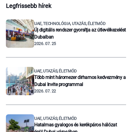
Legfrissebb hírek
UAE, TECHNOLÓGIA, UTAZÁS, ÉLETMÓD
Új digitális rendszer gyorsítja az útlevélkezelést
Dubaiban
2026. 07. 25
UAE, UTAZÁS, ÉLETMÓD
Több mint háromezer dirhamos kedvezmény a
Dubai Invite programmal
2026. 07. 22
UAE, UTAZÁS, ÉLETMÓD
Hatalmas gyalogos és kerékpáros hálózat
épül Dubai városában