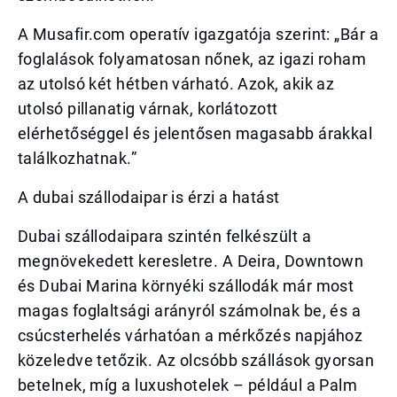
A Musafir.com operatív igazgatója szerint: „Bár a
foglalások folyamatosan nőnek, az igazi roham
az utolsó két hétben várható. Azok, akik az
utolsó pillanatig várnak, korlátozott
elérhetőséggel és jelentősen magasabb árakkal
találkozhatnak.”
A dubai szállodaipar is érzi a hatást
Dubai szállodaipara szintén felkészült a
megnövekedett keresletre. A Deira, Downtown
és Dubai Marina környéki szállodák már most
magas foglaltsági arányról számolnak be, és a
csúcsterhelés várhatóan a mérkőzés napjához
közeledve tetőzik. Az olcsóbb szállások gyorsan
betelnek, míg a luxushotelek – például a Palm