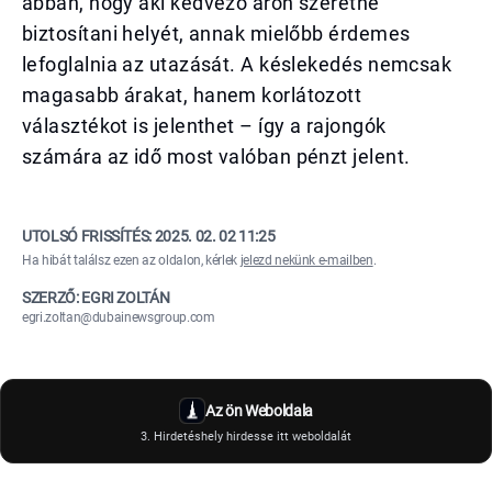
abban, hogy aki kedvező áron szeretné
biztosítani helyét, annak mielőbb érdemes
lefoglalnia az utazását. A késlekedés nemcsak
magasabb árakat, hanem korlátozott
választékot is jelenthet – így a rajongók
számára az idő most valóban pénzt jelent.
UTOLSÓ FRISSÍTÉS:
2025. 02. 02 11:25
Ha hibát találsz ezen az oldalon, kérlek
jelezd nekünk e-mailben
.
SZERZŐ: EGRI ZOLTÁN
egri.zoltan@dubainewsgroup.com
Az ön Weboldala
3. Hirdetéshely hirdesse itt weboldalát