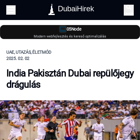
DubaiHirek
Keresés
05Node
Modern webfejlesztés és kereső optimalizálás
UAE, UTAZÁS, ÉLETMÓD
2025. 02. 02
India Pakisztán Dubai repülőjegy
drágulás