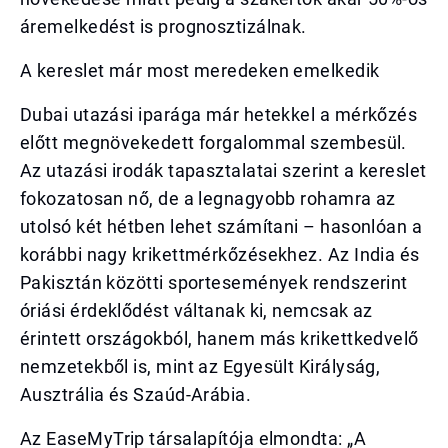
áremelkedést is prognosztizálnak.
A kereslet már most meredeken emelkedik
Dubai utazási iparága már hetekkel a mérkőzés
előtt megnövekedett forgalommal szembesül.
Az utazási irodák tapasztalatai szerint a kereslet
fokozatosan nő, de a legnagyobb rohamra az
utolsó két hétben lehet számítani – hasonlóan a
korábbi nagy krikettmérkőzésekhez. Az India és
Pakisztán közötti sportesemények rendszerint
óriási érdeklődést váltanak ki, nemcsak az
érintett országokból, hanem más krikettkedvelő
nemzetekből is, mint az Egyesült Királyság,
Ausztrália és Szaúd-Arábia.
Az EaseMyTrip társalapítója elmondta: „A