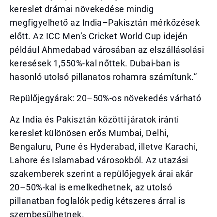
kereslet drámai növekedése mindig
megfigyelhető az India–Pakisztán mérkőzések
előtt. Az ICC Men’s Cricket World Cup idején
például Ahmedabad városában az elszállásolási
keresések 1,550%-kal nőttek. Dubai-ban is
hasonló utolsó pillanatos rohamra számítunk.”
Repülőjegyárak: 20–50%-os növekedés várható
Az India és Pakisztán közötti járatok iránti
kereslet különösen erős Mumbai, Delhi,
Bengaluru, Pune és Hyderabad, illetve Karachi,
Lahore és Islamabad városokból. Az utazási
szakemberek szerint a repülőjegyek árai akár
20–50%-kal is emelkedhetnek, az utolsó
pillanatban foglalók pedig kétszeres árral is
szembesülhetnek.