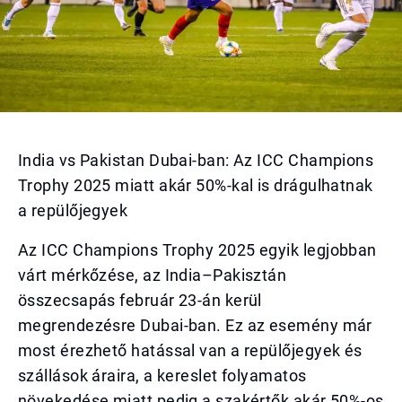
India vs Pakistan Dubai-ban: Az ICC Champions
Trophy 2025 miatt akár 50%-kal is drágulhatnak
a repülőjegyek
Az ICC Champions Trophy 2025 egyik legjobban
várt mérkőzése, az India–Pakisztán
összecsapás február 23-án kerül
megrendezésre Dubai-ban. Ez az esemény már
most érezhető hatással van a repülőjegyek és
szállások áraira, a kereslet folyamatos
növekedése miatt pedig a szakértők akár 50%-os