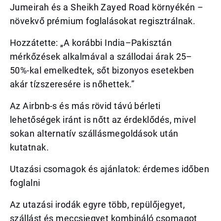
Jumeirah és a Sheikh Zayed Road környékén –
növekvő prémium foglalásokat regisztrálnak.
Hozzátette: „A korábbi India–Pakisztán
mérkőzések alkalmával a szállodai árak 25–
50%-kal emelkedtek, sőt bizonyos esetekben
akár tízszeresére is nőhettek.”
Az Airbnb-s és más rövid távú bérleti
lehetőségek iránt is nőtt az érdeklődés, mivel
sokan alternatív szállásmegoldások után
kutatnak.
Utazási csomagok és ajánlatok: érdemes időben
foglalni
Az utazási irodák egyre több, repülőjegyet,
szállást és meccsjegyet kombináló csomagot