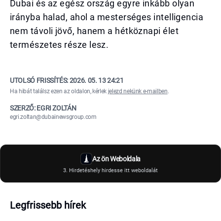
Dubai és az egész ország egyre inkább olyan
irányba halad, ahol a mesterséges intelligencia
nem távoli jövő, hanem a hétköznapi élet
természetes része lesz.
UTOLSÓ FRISSÍTÉS:
2026. 05. 13 24:21
Ha hibát találsz ezen az oldalon, kérlek
jelezd nekünk e-mailben
.
SZERZŐ: EGRI ZOLTÁN
egri.zoltan@dubainewsgroup.com
Az ön Weboldala
3. Hirdetéshely hirdesse itt weboldalát
Legfrissebb hírek