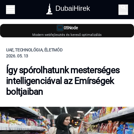
DubaiHirek
Keresés
05Node
Modern webfejlesztés és kereső optimalizálás
UAE, TECHNOLÓGIA, ÉLETMÓD
2026. 05. 13
Így spórolhatunk mesterséges
intelligenciával az Emírségek
boltjaiban