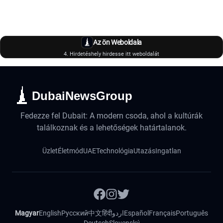
Az ön Weboldala
4. Hirdetéshely hirdesse itt weboldalát
DubaiNewsGroup
Fedezze fel Dubait: A modern csoda, ahol a kultúrák
találkoznak és a lehetőségek határtalanok.
Üzlet
Életmód
UAE
Technológia
Utazás
Ingatlan
Magyar
English
Русский
中文
हिंदी
اردو
Español
Français
Português