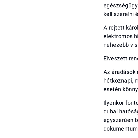
egészségügyi 
kell szerelni 
A rejtett kár
elektromos hi
nehezebb vis
Elveszett re
Az áradások 
hétköznapi, 
esetén könny
Ilyenkor font
dubai hatóság
egyszerűen be
dokumentumo