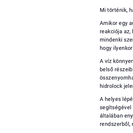
Mi történik, h
Amikor egy au
reakciója az,
mindenki sze
hogy ilyenkor
A víz könnye
belső részeib
összenyomhat
hidrolock jel
A helyes lép
segítségével 
általában eny
rendszerből, 