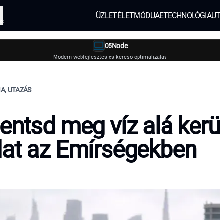
ÜZLET
ÉLETMÓD
UAE
TECHNOLÓGIA
UT
és
05Node
Modern webfejlesztés és kereső optimalizálás
A, UTAZÁS
entsd meg víz alá kerü
at az Emírségekben