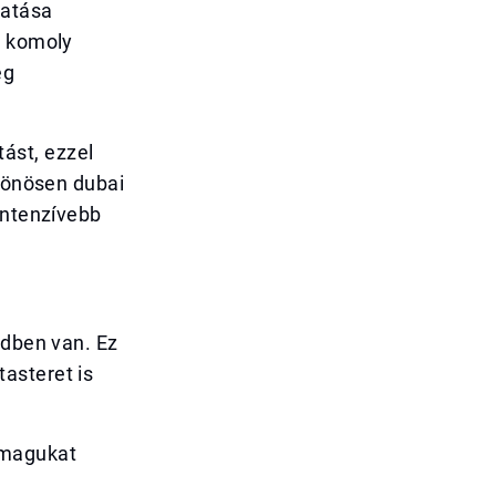
tatása
a komoly
eg
ást, ezzel
ülönösen dubai
intenzívebb
ndben van. Ez
asteret is
 magukat