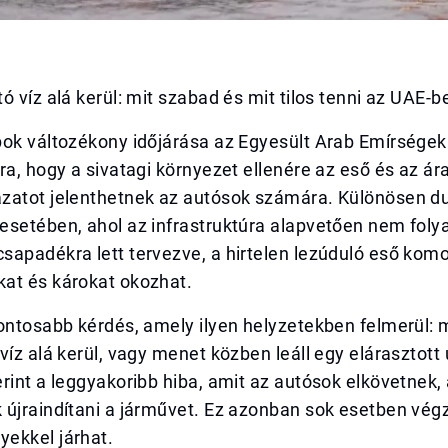
ó víz alá kerül: mit szabad és mit tilos tenni az UAE-b
pok változékony időjárása az Egyesült Arab Emírsége
ra, hogy a sivatagi környezet ellenére az eső és az á
zatot jelenthetnek az autósok számára. Különösen d
esetében, ahol az infrastruktúra alapvetően nem fol
apadékra lett tervezve, a hirtelen lezúduló eső komo
at és károkat okozhat.
ontosabb kérdés, amely ilyen helyzetekben felmerül: 
víz alá kerül, vagy menet közben leáll egy elárasztott
rint a leggyakoribb hiba, amit az autósok elkövetnek,
 újraindítani a járművet. Ez azonban sok esetben vég
ekkel járhat.