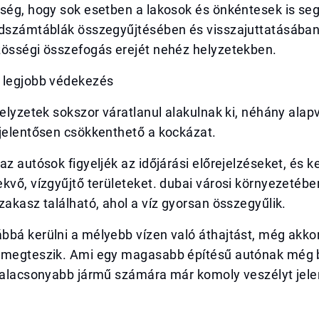
ség, hogy sok esetben a lakosok és önkéntesek is seg
ndszámtáblák összegyűjtésében és visszajuttatásában,
zösségi összefogás erejét nehéz helyzetekben.
 legjobb védekezés
helyzetek sokszor váratlanul alakulnak ki, néhány alap
 jelentősen csökkenthető a kockázat.
az autósok figyeljék az időjárási előrejelzéseket, és k
kvő, vízgyűjtő területeket. dubai városi környezetéb
zakasz található, ahol a víz gyorsan összegyűlik.
bá kerülni a mélyebb vízen való áthajtást, még akkor
 megteszik. Ami egy magasabb építésű autónak még 
y alacsonyabb jármű számára már komoly veszélyt jele