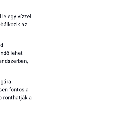
 le egy vízzel
óbálkozik az
ad
endő lehet
rendszerben,
agára
ösen fontos a
b ronthatják a