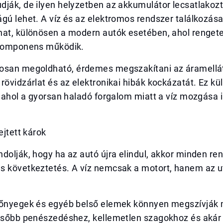
dják, de ilyen helyzetben az akkumulátor lecsatlakoz
gú lehet. A víz és az elektromos rendszer találkozás
hat, különösen a modern autók esetében, ahol renget
 komponens működik.
osan megoldható, érdemes megszakítani az áramellát
rövidzárlat és az elektronikai hibák kockázatát. Ez k
, ahol a gyorsan haladó forgalom miatt a víz mozgása 
ejtett károk
dolják, hogy ha az autó újra elindul, akkor minden re
s következtetés. A víz nemcsak a motort, hanem az ut
zőnyegek és egyéb belső elemek könnyen megszívják
később penészedéshez, kellemetlen szagokhoz és akár