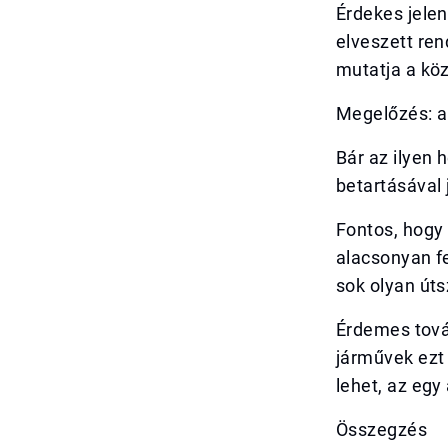
Érdekes jelen
elveszett re
mutatja a kö
Megelőzés: a
Bár az ilyen 
betartásával
Fontos, hogy 
alacsonyan fe
sok olyan úts
Érdemes továb
járművek ezt
lehet, az eg
Összegzés