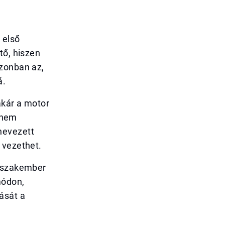
 első
tő, hiszen
azonban az,
á.
akár a motor
z nem
nevezett
 vezethet.
d szakember
módon,
ását a