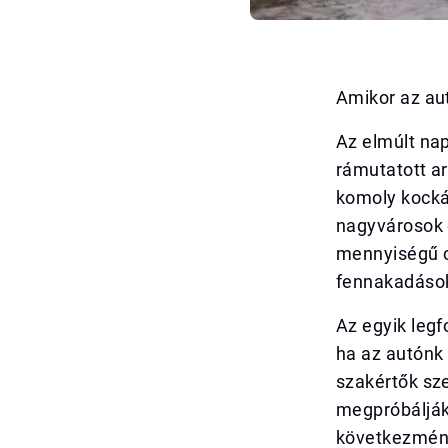
Amikor az aut
Az elmúlt na
rámutatott ar
komoly kocká
nagyvárosok 
mennyiségű cs
fennakadások
Az egyik legf
ha az autónk 
szakértők sze
megpróbálják
következmény