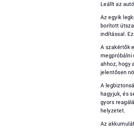
Leállt az aut
Az egyik legk
borított útsz
indítással. E
A szakértők 
megpróbálni ú
ahhoz, hogy 
jelentősen nö
A legbiztons
hagyjuk, és s
gyors reagálá
helyzetet.
Az akkumulát