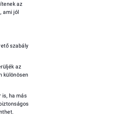
ítenek az
 ami jól
vető szabály
erüljék az
en különösen
 is, ha más
biztonságos
nthet.