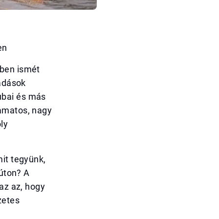
en
kben ismét
radások
ubai és más
yamatos, nagy
ly
mit tegyünk,
 úton? A
 az az, hogy
zetes