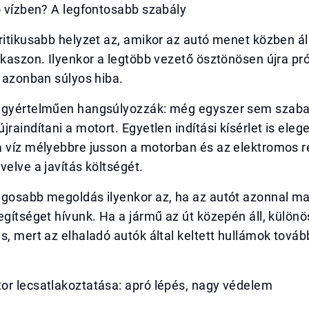
ó vízben? A legfontosabb szabály
ritikusabb helyzet az, amikor az autó menet közben áll
akaszon. Ilyenkor a legtöbb vezető ösztönösen újra pr
z azonban súlyos hiba.
egyértelműen hangsúlyozzák: még egyszer sem szab
jraindítani a motort. Egyetlen indítási kísérlet is eleg
a víz mélyebbre jusson a motorban és az elektromos 
velve a javítás költségét.
ágosabb megoldás ilyenkor az, ha az autót azonnal m
egítséget hívunk. Ha a jármű az út közepén áll, külön
s, mert az elhaladó autók által keltett hullámok továb
or lecsatlakoztatása: apró lépés, nagy védelem