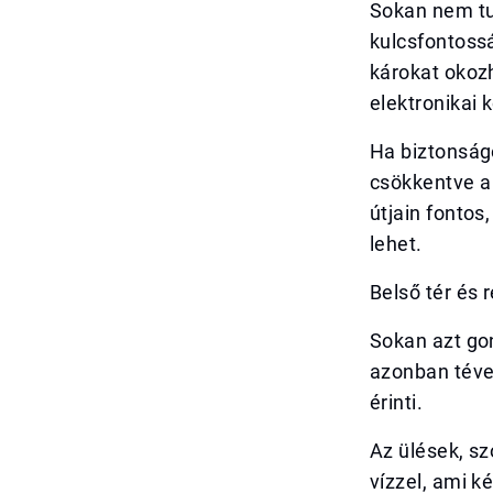
Sokan nem tu
kulcsfontossá
károkat okoz
elektronikai
Ha biztonság
csökkentve a 
útjain fontos
lehet.
Belső tér és r
Sokan azt gon
azonban téve
érinti.
Az ülések, s
vízzel, ami 