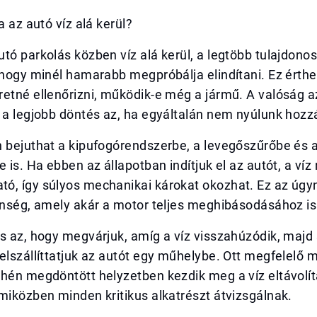
a az autó víz alá kerül?
tó parkolás közben víz alá kerül, a legtöbb tulajdonos
 hogy minél hamarabb megpróbálja elindítani. Ez érthe
retné ellenőrizni, működik-e még a jármű. A valóság 
 a legjobb döntés az, ha egyáltalán nem nyúlunk hozz
n bejuthat a kipufogórendszerbe, a levegőszűrőbe és 
e is. Ha ebben az állapotban indítjuk el az autót, a ví
ó, így súlyos mechanikai károkat okozhat. Ez az úgy
enség, amely akár a motor teljes meghibásodásához is
és az, hogy megvárjuk, amíg a víz visszahúzódik, maj
elszállíttatjuk az autót egy műhelybe. Ott megfelelő 
hén megdöntött helyzetben kezdik meg a víz eltávolít
miközben minden kritikus alkatrészt átvizsgálnak.