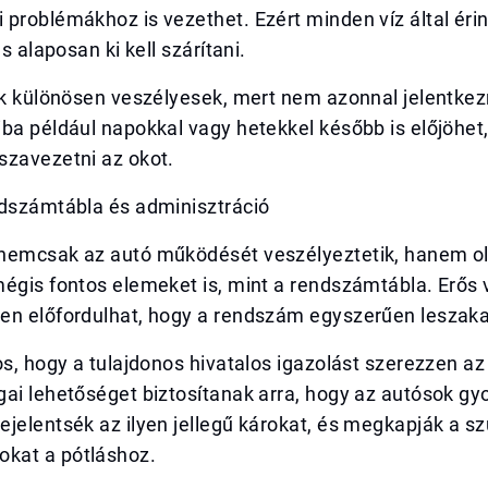
problémákhoz is vezethet. Ezért minden víz által érin
és alaposan ki kell szárítani.
ok különösen veszélyesek, mert nem azonnal jelentkez
ba például napokkal vagy hetekkel később is előjöhet
szavezetni az okot.
ndszámtábla és adminisztráció
nemcsak az autó működését veszélyeztetik, hanem o
mégis fontos elemeket is, mint a rendszámtábla. Erős
en előfordulhat, hogy a rendszám egyszerűen leszak
os, hogy a tulajdonos hivatalos igazolást szerezzen az 
ai lehetőséget biztosítanak arra, hogy az autósok gy
jelentsék az ilyen jellegű károkat, és megkapják a s
kat a pótláshoz.