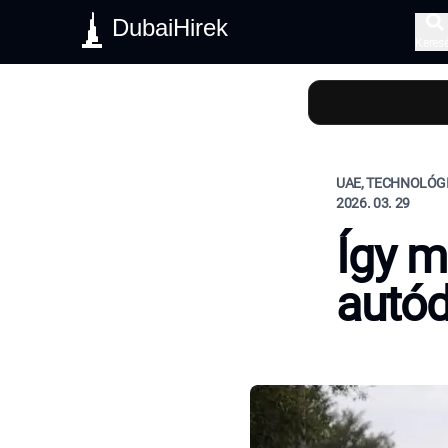
DubaiHirek
Keres
UAE, TECHNOLÓGI
2026. 03. 29
Így m
autód