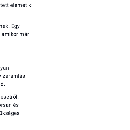
tett elemet ki
nek. Egy
, amikor már
lyan
 vízáramlás
ad.
esetről.
orsan és
zükséges