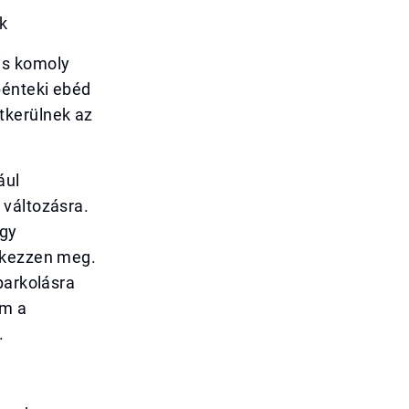
k
is komoly
pénteki ebéd
tkerülnek az
ául
 változásra.
ogy
érkezzen meg.
parkolásra
em a
.