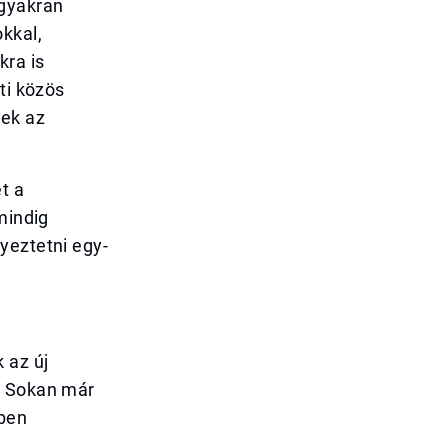
 gyakran
kkal,
kra is
ti közös
nek az
t a
mindig
yeztetni egy-
 az új
. Sokan már
ében