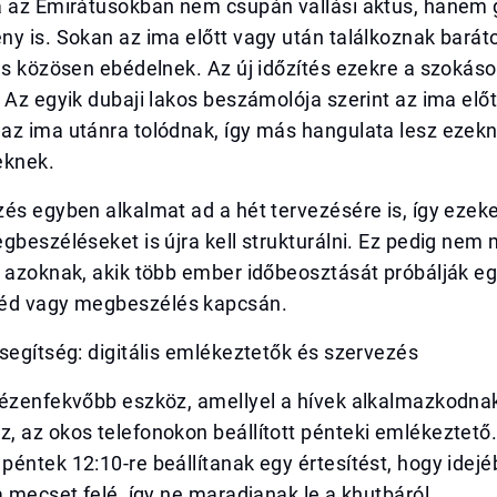
a az Emirátusokban nem csupán vallási aktus, hanem
y is. Sokan az ima előtt vagy után találkoznak baráto
és közösen ebédelnek. Az új időzítés ezekre a szokáso
 Az egyik dubaji lakos beszámolója szerint az ima előt
az ima utánra tolódnak, így más hangulata lesz ezek
eknek.
és egyben alkalmat ad a hét tervezésére is, így ezeke
gbeszéléseket is újra kell strukturálni. Ez pedig nem 
 azoknak, akik több ember időbeosztását próbálják eg
éd vagy megbeszélés kapcsán.
segítség: digitális emlékeztetők és szervezés
kézenfekvőbb eszköz, amellyel a hívek alkalmazkodnak
, az okos telefonokon beállított pénteki emlékeztető
éntek 12:10-re beállítanak egy értesítést, hogy idej
a mecset felé, így ne maradjanak le a khutbáról.