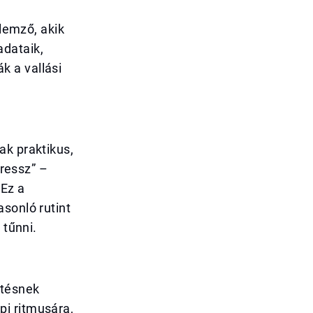
llemző, akik
adataik,
k a vallási
ak praktikus,
tressz” –
 Ez a
sonló rutint
 tűnni.
ntésnek
pi ritmusára,