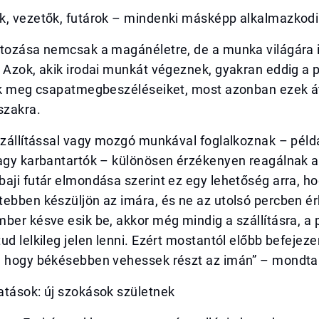
k, vezetők, futárok – mindenki másképp alkalmazkodi
ltozása nemcsak a magánéletre, de a munka világára 
 Azok, akik irodai munkát végeznek, gyakran eddig a 
ták meg csapatmegbeszéléseiket, most azonban ezek á
szakra.
szállítással vagy mozgó munkával foglalkoznak – péld
vagy karbantartók – különösen érzékenyen reagálnak a
aji futár elmondása szerint ez egy lehetőség arra, h
tebben készüljön az imára, és ne az utolsó percben 
ber késve esik be, akkor még mindig a szállításra, a 
ud lelkileg jelen lenni. Ezért mostantól előbb befejez
, hogy békésebben vehessek részt az imán” – mondta
atások: új szokások születnek