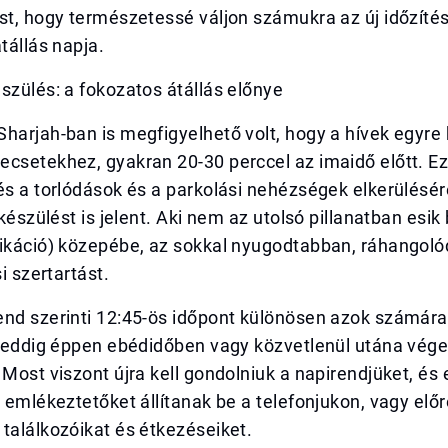
st, hogy természetessé váljon számukra az új időzítés
átállás napja.
szülés: a fokozatos átállás előnye
harjah-ban is megfigyelhető volt, hogy a hívek egyre
ecsetekhez, gyakran 20-30 perccel az imaidő előtt. 
és a torlódások és a parkolási nehézségek elkerülésé
elkészülést is jelent. Aki nem az utolsó pillanatban esi
dikáció) közepébe, az sokkal nyugodtabban, ráhangoló
si szertartást.
nd szerinti 12:45-ös időpont különösen azok számára 
k eddig éppen ebédidőben vagy közvetlenül utána vége
 Most viszont újra kell gondolniuk a napirendjüket, é
s emlékeztetőket állítanak be a telefonjukon, vagy elő
találkozóikat és étkezéseiket.