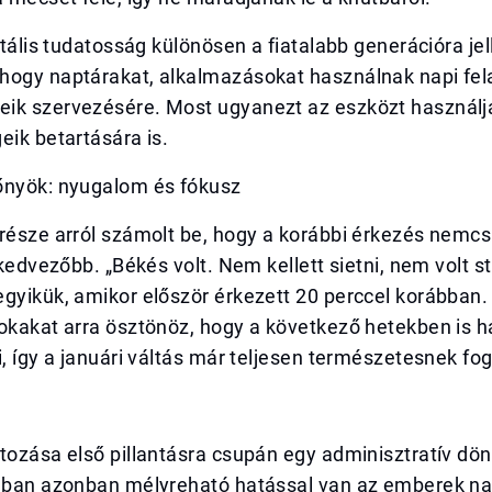
gitális tudatosság különösen a fiatalabb generációra je
hogy naptárakat, alkalmazásokat használnak napi fel
ik szervezésére. Most ugyanezt az eszközt használjá
eik betartására is.
őnyök: nyugalom és fókusz
része arról számolt be, hogy a korábbi érkezés nemcs
s kedvezőbb. „Békés volt. Nem kellett sietni, nem volt s
gyikük, amikor először érkezett 20 perccel korábban.
okakat arra ösztönöz, hogy a következő hetekben is ha
i, így a januári váltás már teljesen természetesnek fog
tozása első pillantásra csupán egy adminisztratív dö
jában azonban mélyreható hatással van az emberek na