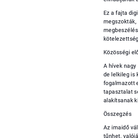
Ez a fajta di
megszokták, 
megbeszélése
kötelezettség
Közösségi el
A hívek nagy 
de lelkileg i
fogalmazott e
tapasztalat s
alakítsanak k
Összegzés
Az imaidő vál
tűnhet, való