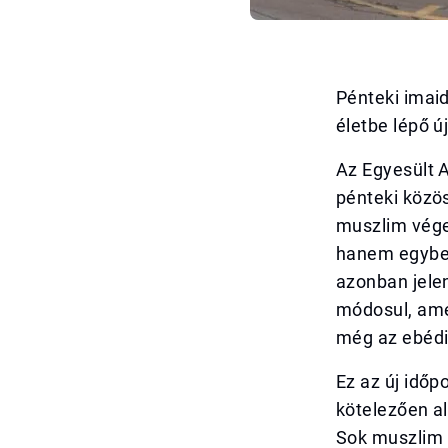
Pénteki imaid
életbe lépő 
Az Egyesült 
pénteki közö
muszlim vége
hanem egyben 
azonban jelen
módosul, amel
még az ebédi
Ez az új időp
kötelezően a
Sok muszlim h