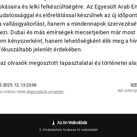
kásaira és lelki felkészültségére. Az Egyesült Arab 
tudatossággal és előrelátással készülnek az új időpon
 vallásgyakorlást, hanem a mindennapok szervezését 
yezi. Dubai és más emírségek mecsetjeiben már most 
nem kényszerként, hanem lehetőségként élik meg a hív
fókuszáltabb jelenlét érdekében.
az olvasók megosztott tapasztalatai és történetei ala
S:
2025. 12. 13 23:48
SZE
egri.zolta
az oldalon, kérlek
jelezd nekünk e-mailben
.
Az ön Weboldala
3. Hirdetéshely hirdesse itt weboldalát