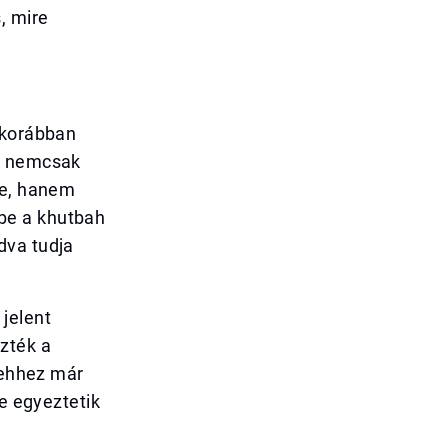
, mire
 korábban
Ez nemcsak
re, hanem
k be a khutbah
dva tudja
jelent
zték a
s ehhez már
re egyeztetik