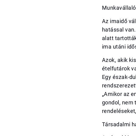
Munkavállaló
Az imaidő vá
hatással van.
alatt tartot
ima utáni idő
Azok, akik ki
ételfutárok 
Egy észak-dub
rendszerezet
„Amikor az em
gondol, nem t
rendeléseket
Társadalmi h