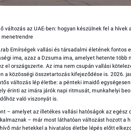
ő változás az UAE-ben: hogyan készülnek fel a hívek a
új menetrendre
Arab Emírségek vallási és társadalmi életének fontos
sségi ima, azaz a Dzsuma ima, amelyet hetente több m
z el országszerte. Az ima nem csupán vallási kötelez
a közösségi összetartozás kifejeződése is. 2026. jan
tős változás lép életbe: a pénteki imaidő egységesen
y érinti az imára járók napi ritmusát, munkahelyi beo
dőhöz való viszonyát is.
ont – amelyet az illetékes vallási hatóságok az egész
lkalmaznak – már most láthatóan változást hozott a h
ívő már hetekkel a hivatalos életbe lépés előtt elkezd