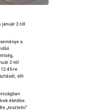
 január 2-tól
 eseménye a
illió
ettség,
uár 2-tól
 12:45-re
sztását, sőt
 országban
ívek életébe.
te „tesztelni”