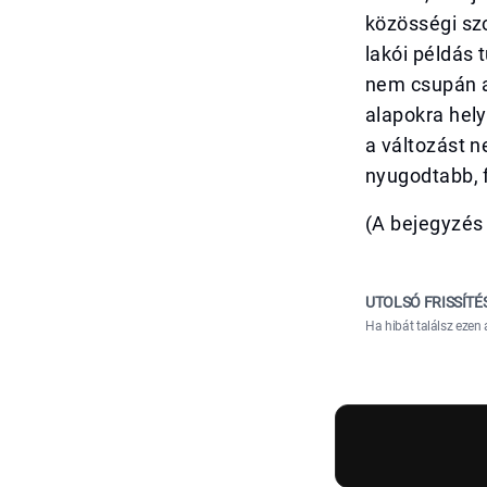
közösségi szo
lakói példás 
nem csupán a
alapokra hel
a változást 
nyugodtabb, 
(A bejegyzés 
UTOLSÓ FRISSÍTÉ
Ha hibát találsz ezen 