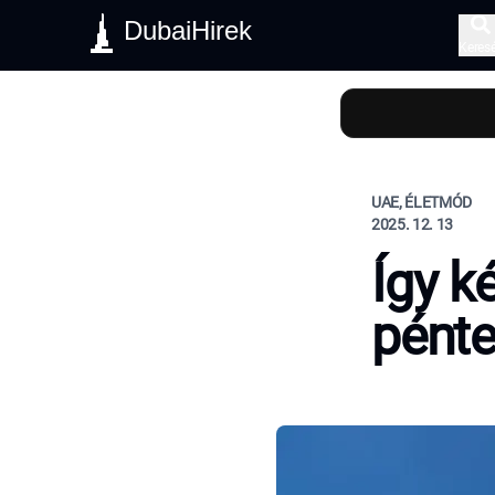
DubaiHirek
Keres
UAE, ÉLETMÓD
2025. 12. 13
Így k
pénte