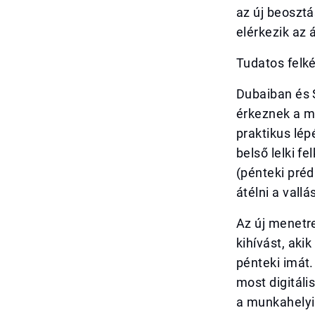
az új beosztá
elérkezik az 
Tudatos felké
Dubaiban és S
érkeznek a m
praktikus lép
belső lelki f
(pénteki pré
átélni a vallá
Az új menetre
kihívást, aki
pénteki imát.
most digitáli
a munkahelyi 