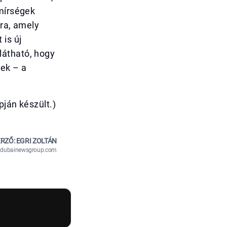
Emírségek
tra, amely
is új
látható, hogy
ek – a
pján készült.)
RZŐ: EGRI ZOLTÁN
n@dubainewsgroup.com