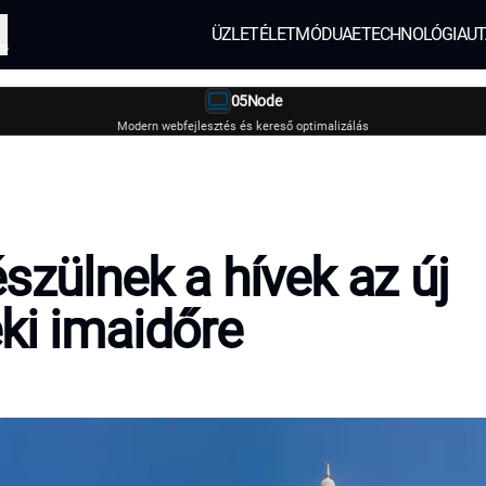
ÜZLET
ÉLETMÓD
UAE
TECHNOLÓGIA
UT
és
05Node
Modern webfejlesztés és kereső optimalizálás
észülnek a hívek az új
ki imaidőre