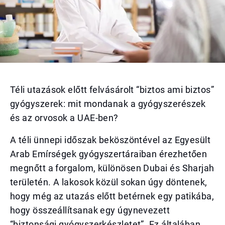
Téli utazások előtt felvásárolt “biztos ami biztos”
gyógyszerek: mit mondanak a gyógyszerészek
és az orvosok a UAE-ben?
A téli ünnepi időszak beköszöntével az Egyesült
Arab Emírségek gyógyszertáraiban érezhetően
megnőtt a forgalom, különösen Dubai és Sharjah
területén. A lakosok közül sokan úgy döntenek,
hogy még az utazás előtt betérnek egy patikába,
hogy összeállítsanak egy úgynevezett
“biztonsági gyógyszerkészletet”. Ez általában