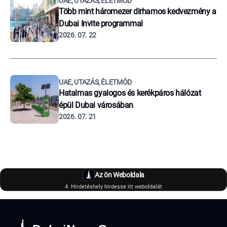
UAE, UTAZÁS, ÉLETMÓD
Több mint háromezer dirhamos kedvezmény a
Dubai Invite programmal
2026. 07. 22
UAE, UTAZÁS, ÉLETMÓD
Hatalmas gyalogos és kerékpáros hálózat
épül Dubai városában
2026. 07. 21
Az ön Weboldala
4. Hirdetéshely hirdesse itt weboldalát