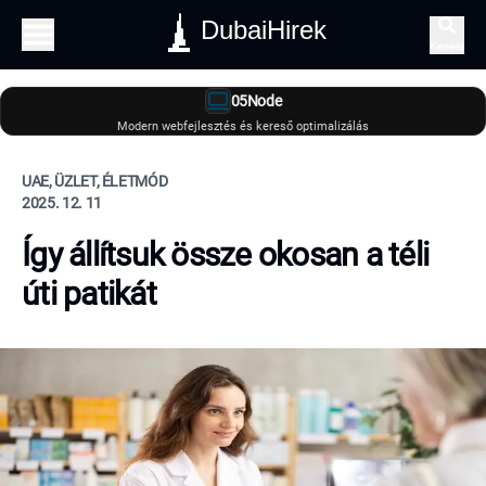
DubaiHirek
Keresés
05Node
Modern webfejlesztés és kereső optimalizálás
UAE, ÜZLET, ÉLETMÓD
2025. 12. 11
Így állítsuk össze okosan a téli
úti patikát