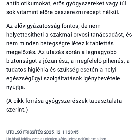
antibiotikumokat, erős gyógyszereket vagy túl
sok vitamint előre beszerezni recept nélkül.
Az elővigyázatosság fontos, de nem
helyettesítheti a szakmai orvosi tanácsadást, és
nem minden betegségre létezik tablettás
megelőzés. Az utazás során a legnagyobb
biztonságot a józan ész, a megfelelő pihenés, a
tudatos higiénia és szükség esetén a helyi
egészségügyi szolgáltatások igénybevétele
nyújtja.
(A cikk forrása gyógyszerészek tapasztalata
szerint.)
UTOLSÓ FRISSÍTÉS:
2025. 12. 11 23:45
Ha hibát találsz ezen az oldalon, kérlek
jelezd nekünk e-mailben
.