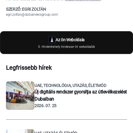
SZERZŐ: EGRI ZOLTÁN
egri.zoltan@dubainewsgroup.com
Az ön Weboldala
3. Hirdetéshely hirdesse itt weboldalát
Legfrissebb hírek
UAE, TECHNOLÓGIA, UTAZÁS, ÉLETMÓD
Új digitális rendszer gyorsítja az útlevélkezelést
Dubaiban
2026. 07. 25