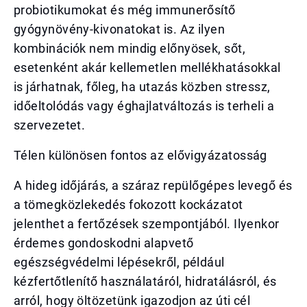
probiotikumokat és még immunerősítő
gyógynövény-kivonatokat is. Az ilyen
kombinációk nem mindig előnyösek, sőt,
esetenként akár kellemetlen mellékhatásokkal
is járhatnak, főleg, ha utazás közben stressz,
időeltolódás vagy éghajlatváltozás is terheli a
szervezetet.
Télen különösen fontos az elővigyázatosság
A hideg időjárás, a száraz repülőgépes levegő és
a tömegközlekedés fokozott kockázatot
jelenthet a fertőzések szempontjából. Ilyenkor
érdemes gondoskodni alapvető
egészségvédelmi lépésekről, például
kézfertőtlenítő használatáról, hidratálásról, és
arról, hogy öltözetünk igazodjon az úti cél