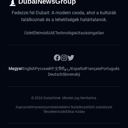
DubaiNewsGroup
Fedezze fel Dubait: A modern csoda, ahol a kultúrák
találkoznak és a lehetőségek határtalanok.
Üzlet
Életmód
UAE
Technológia
Utazás
Ingatlan
Magyar
English
Русский
中文
हिंदी
اردو
Español
Français
Português
Deutsch
Slovenský
©
2026
DubaiHirek. Minden jog fenntartva.
Kapcsolat
Impresszum
Adatvédelmi Nyilatkozat
Süti szabályzat
Tényellenörzés
Etikai Kódex