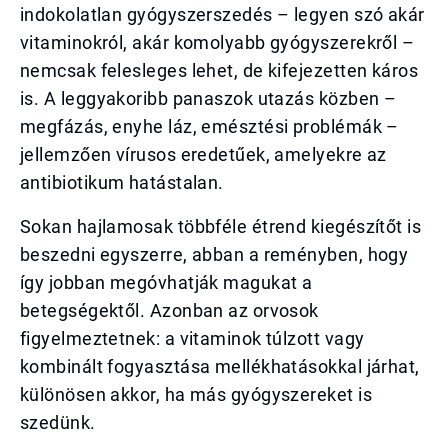
indokolatlan gyógyszerszedés – legyen szó akár
vitaminokról, akár komolyabb gyógyszerekről –
nemcsak felesleges lehet, de kifejezetten káros
is. A leggyakoribb panaszok utazás közben –
megfázás, enyhe láz, emésztési problémák –
jellemzően vírusos eredetűek, amelyekre az
antibiotikum hatástalan.
Sokan hajlamosak többféle étrend kiegészítőt is
beszedni egyszerre, abban a reményben, hogy
így jobban megóvhatják magukat a
betegségektől. Azonban az orvosok
figyelmeztetnek: a vitaminok túlzott vagy
kombinált fogyasztása mellékhatásokkal járhat,
különösen akkor, ha más gyógyszereket is
szedünk.