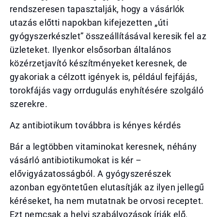
rendszeresen tapasztalják, hogy a vásárlók
utazás előtti napokban kifejezetten „úti
gyógyszerkészlet” összeállításával keresik fel az
üzleteket. Ilyenkor elsősorban általános
közérzetjavító készítményeket keresnek, de
gyakoriak a célzott igények is, például fejfájás,
torokfájás vagy orrdugulás enyhítésére szolgáló
szerekre.
Az antibiotikum továbbra is kényes kérdés
Bár a legtöbben vitaminokat keresnek, néhány
vásárló antibiotikumokat is kér –
elővigyázatosságból. A gyógyszerészek
azonban egyöntetűen elutasítják az ilyen jellegű
kéréseket, ha nem mutatnak be orvosi receptet.
Ezt nemcsak a helyi szabályozások írják elő,