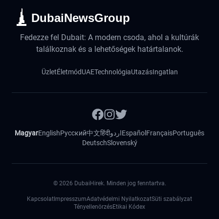
DubaiNewsGroup
Fedezze fel Dubait: A modern csoda, ahol a kultúrák
találkoznak és a lehetőségek határtalanok.
Üzlet
Életmód
UAE
Technológia
Utazás
Ingatlan
Magyar
English
Русский
中文
हिंदी
اردو
Español
Français
Português
Deutsch
Slovenský
©
2026
DubaiHirek. Minden jog fenntartva.
Kapcsolat
Impresszum
Adatvédelmi Nyilatkozat
Süti szabályzat
Tényellenörzés
Etikai Kódex