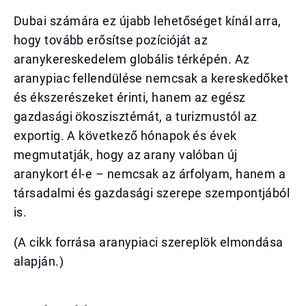
Dubai számára ez újabb lehetőséget kínál arra,
hogy tovább erősítse pozícióját az
aranykereskedelem globális térképén. Az
aranypiac fellendülése nemcsak a kereskedőket
és ékszerészeket érinti, hanem az egész
gazdasági ökoszisztémát, a turizmustól az
exportig. A következő hónapok és évek
megmutatják, hogy az arany valóban új
aranykort él-e – nemcsak az árfolyam, hanem a
társadalmi és gazdasági szerepe szempontjából
is.
(A cikk forrása aranypiaci szereplök elmondása
alapján.)