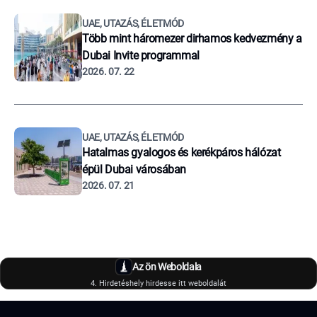
UAE, UTAZÁS, ÉLETMÓD
Több mint háromezer dirhamos kedvezmény a
Dubai Invite programmal
2026. 07. 22
UAE, UTAZÁS, ÉLETMÓD
Hatalmas gyalogos és kerékpáros hálózat
épül Dubai városában
2026. 07. 21
Az ön Weboldala
4. Hirdetéshely hirdesse itt weboldalát