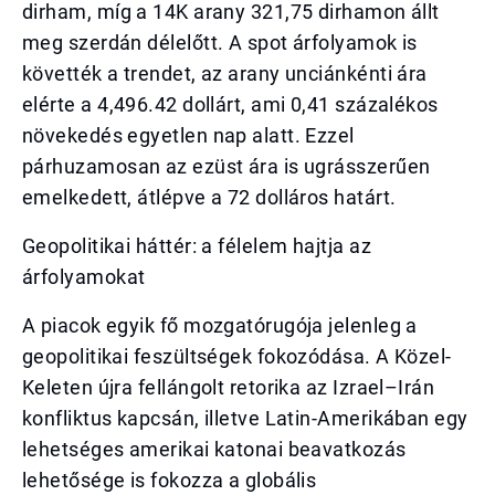
dirham, míg a 14K arany 321,75 dirhamon állt
meg szerdán délelőtt. A spot árfolyamok is
követték a trendet, az arany unciánkénti ára
elérte a 4,496.42 dollárt, ami 0,41 százalékos
növekedés egyetlen nap alatt. Ezzel
párhuzamosan az ezüst ára is ugrásszerűen
emelkedett, átlépve a 72 dolláros határt.
Geopolitikai háttér: a félelem hajtja az
árfolyamokat
A piacok egyik fő mozgatórugója jelenleg a
geopolitikai feszültségek fokozódása. A Közel-
Keleten újra fellángolt retorika az Izrael–Irán
konfliktus kapcsán, illetve Latin-Amerikában egy
lehetséges amerikai katonai beavatkozás
lehetősége is fokozza a globális