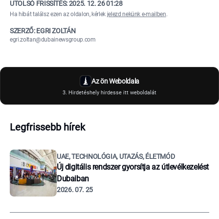
UTOLSÓ FRISSÍTÉS:
2025. 12. 26 01:28
Ha hibát találsz ezen az oldalon, kérlek
jelezd nekünk e-mailben
.
SZERZŐ: EGRI ZOLTÁN
egri.zoltan@dubainewsgroup.com
Az ön Weboldala
3. Hirdetéshely hirdesse itt weboldalát
Legfrissebb hírek
UAE, TECHNOLÓGIA, UTAZÁS, ÉLETMÓD
Új digitális rendszer gyorsítja az útlevélkezelést
Dubaiban
2026. 07. 25