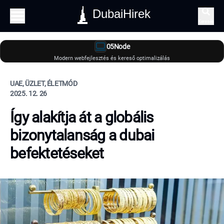
DubaiHirek
Keresés
05Node
Modern webfejlesztés és kereső optimalizálás
UAE, ÜZLET, ÉLETMÓD
2025. 12. 26
Így alakítja át a globális
bizonytalanság a dubai
befektetéseket