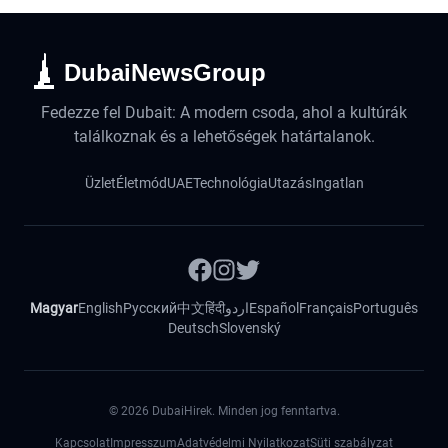
DubaiNewsGroup
Fedezze fel Dubait: A modern csoda, ahol a kultúrák
találkoznak és a lehetőségek határtalanok.
Üzlet
Életmód
UAE
Technológia
Utazás
Ingatlan
Magyar
English
Русский
中文
हिंदी
اردو
Español
Français
Português
Deutsch
Slovenský
©
2026
DubaiHirek. Minden jog fenntartva.
Kapcsolat
Impresszum
Adatvédelmi Nyilatkozat
Süti szabályzat