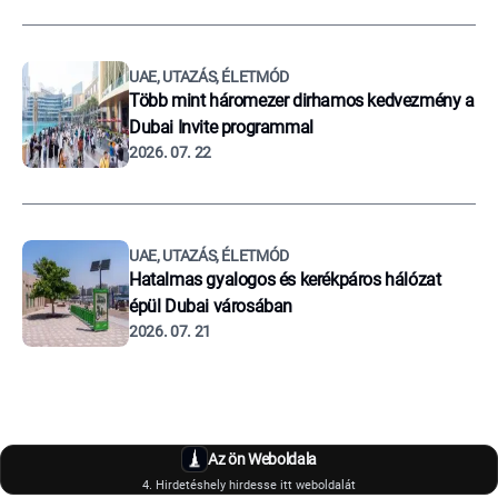
UAE, UTAZÁS, ÉLETMÓD
Több mint háromezer dirhamos kedvezmény a
Dubai Invite programmal
2026. 07. 22
UAE, UTAZÁS, ÉLETMÓD
Hatalmas gyalogos és kerékpáros hálózat
épül Dubai városában
2026. 07. 21
Az ön Weboldala
4. Hirdetéshely hirdesse itt weboldalát