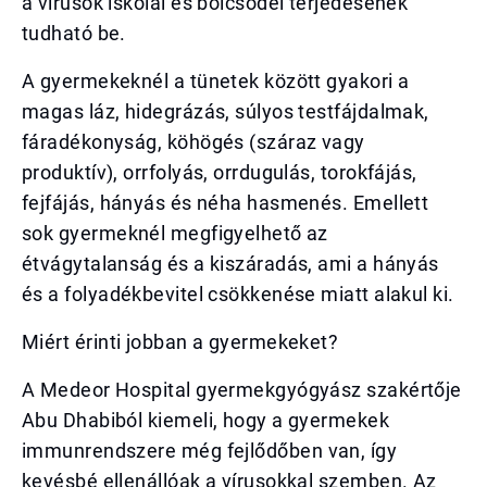
a vírusok iskolai és bölcsődei terjedésének
tudható be.
A gyermekeknél a tünetek között gyakori a
magas láz, hidegrázás, súlyos testfájdalmak,
fáradékonyság, köhögés (száraz vagy
produktív), orrfolyás, orrdugulás, torokfájás,
fejfájás, hányás és néha hasmenés. Emellett
sok gyermeknél megfigyelhető az
étvágytalanság és a kiszáradás, ami a hányás
és a folyadékbevitel csökkenése miatt alakul ki.
Miért érinti jobban a gyermekeket?
A Medeor Hospital gyermekgyógyász szakértője
Abu Dhabiból kiemeli, hogy a gyermekek
immunrendszere még fejlődőben van, így
kevésbé ellenállóak a vírusokkal szemben. Az