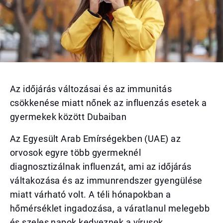
Az időjárás változásai és az immunitás
csökkenése miatt nőnek az influenzás esetek a
gyermekek között Dubaiban
Az Egyesült Arab Emírségekben (UAE) az
orvosok egyre több gyermeknél
diagnosztizálnak influenzát, ami az időjárás
váltakozása és az immunrendszer gyengülése
miatt várható volt. A téli hónapokban a
hőmérséklet ingadozása, a váratlanul melegebb
és szeles napok kedveznek a vírusok