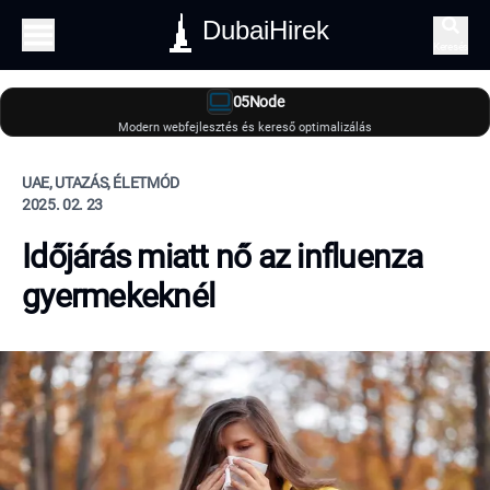
DubaiHirek
Keresés
05Node
Modern webfejlesztés és kereső optimalizálás
UAE, UTAZÁS, ÉLETMÓD
2025. 02. 23
Időjárás miatt nő az influenza
gyermekeknél