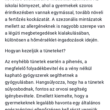
iskolai környezet, ahol a gyermekek szoros
érintkezésben vannak egymással, tovább növeli
a fertőzés kockázatát. A szezonális mintázatok
mellett az allergéneknek is nagyobb szerepe van
a légúti megbetegedések kialakulásában,
különösen a hőmérséklet-ingadozások idején.
Hogyan kezeljük a tüneteket?
Az enyhébb tünetek esetén a pihenés, a
megfelelő folyadékbevitel és a vény nélkül
kapható gyógyszerek segíthetnek a
gyógyulásban. Hangsúlyozza, hogy ha a tünetek
súlyosbodnak, fontos az orvosi segítség
igénybevétele. Emellett kiemelte, hogy a
gyermekeknek legalább havonta egy általános
egészségügyi ellenőrzésen kell részt venniük,