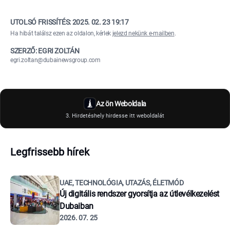
UTOLSÓ FRISSÍTÉS:
2025. 02. 23 19:17
Ha hibát találsz ezen az oldalon, kérlek
jelezd nekünk e-mailben
.
SZERZŐ: EGRI ZOLTÁN
egri.zoltan@dubainewsgroup.com
Az ön Weboldala
3. Hirdetéshely hirdesse itt weboldalát
Legfrissebb hírek
UAE, TECHNOLÓGIA, UTAZÁS, ÉLETMÓD
Új digitális rendszer gyorsítja az útlevélkezelést
Dubaiban
2026. 07. 25