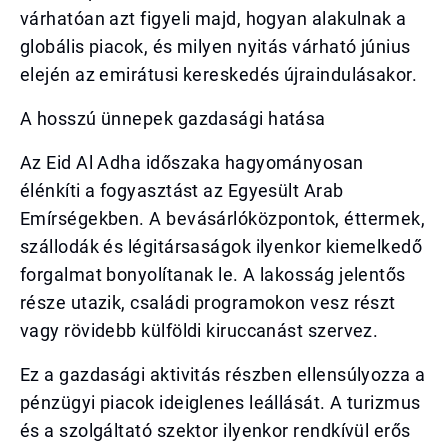
várhatóan azt figyeli majd, hogyan alakulnak a
globális piacok, és milyen nyitás várható június
elején az emirátusi kereskedés újraindulásakor.
A hosszú ünnepek gazdasági hatása
Az Eid Al Adha időszaka hagyományosan
élénkíti a fogyasztást az Egyesült Arab
Emírségekben. A bevásárlóközpontok, éttermek,
szállodák és légitársaságok ilyenkor kiemelkedő
forgalmat bonyolítanak le. A lakosság jelentős
része utazik, családi programokon vesz részt
vagy rövidebb külföldi kiruccanást szervez.
Ez a gazdasági aktivitás részben ellensúlyozza a
pénzügyi piacok ideiglenes leállását. A turizmus
és a szolgáltató szektor ilyenkor rendkívül erős