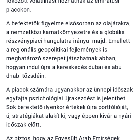
fokozott volatilitást hozhatnak az emirátusi
piacokon.
A befektetők figyelme elsősorban az olajárakra,
a nemzetközi kamatkörnyezetre és a globális
részvénypiaci hangulatra irányul majd. Emellett
a regionális geopolitikai fejlemények is
meghatározó szerepet játszhatnak abban,
hogyan indul újra a kereskedés dubai és abu
dhabi tőzsdéin.
A piacok számára ugyanakkor az ünnepi időszak
egyfajta pszichológiai újrakezdést is jelenthet.
Sok befektető ilyenkor értékeli újra portfólióját,
új stratégiákat alakít ki, vagy éppen kivár a nyári
időszak előtt.
Az biztos, hogy az Egyesült Arab Emírségek