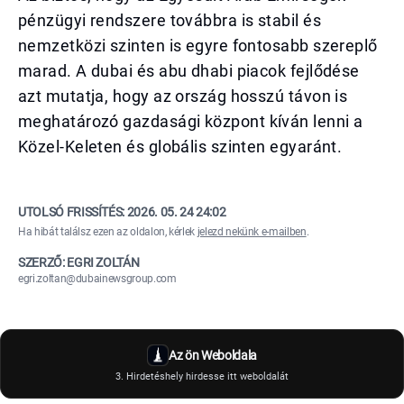
pénzügyi rendszere továbbra is stabil és
nemzetközi szinten is egyre fontosabb szereplő
marad. A dubai és abu dhabi piacok fejlődése
azt mutatja, hogy az ország hosszú távon is
meghatározó gazdasági központ kíván lenni a
Közel-Keleten és globális szinten egyaránt.
UTOLSÓ FRISSÍTÉS:
2026. 05. 24 24:02
Ha hibát találsz ezen az oldalon, kérlek
jelezd nekünk e-mailben
.
SZERZŐ: EGRI ZOLTÁN
egri.zoltan@dubainewsgroup.com
Az ön Weboldala
3. Hirdetéshely hirdesse itt weboldalát