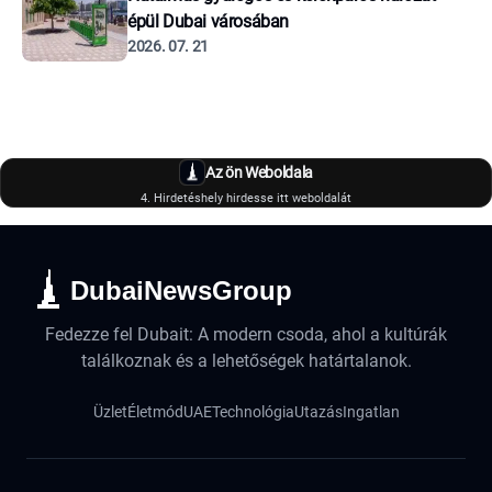
épül Dubai városában
2026. 07. 21
Az ön Weboldala
4. Hirdetéshely hirdesse itt weboldalát
DubaiNewsGroup
Fedezze fel Dubait: A modern csoda, ahol a kultúrák
találkoznak és a lehetőségek határtalanok.
Üzlet
Életmód
UAE
Technológia
Utazás
Ingatlan