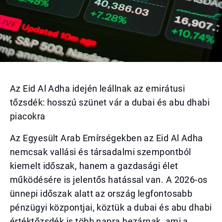
Az Eid Al Adha idején leállnak az emirátusi
tőzsdék: hosszú szünet vár a dubai és abu dhabi
piacokra
Az Egyesült Arab Emírségekben az Eid Al Adha
nemcsak vallási és társadalmi szempontból
kiemelt időszak, hanem a gazdasági élet
működésére is jelentős hatással van. A 2026-os
ünnepi időszak alatt az ország legfontosabb
pénzügyi központjai, köztük a dubai és abu dhabi
értéktőzsdék is több napra bezárnak, ami a