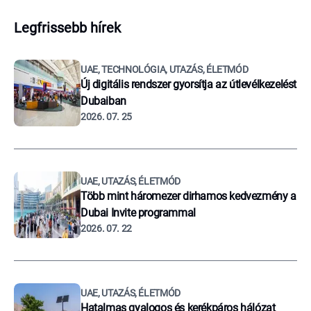
Legfrissebb hírek
UAE, TECHNOLÓGIA, UTAZÁS, ÉLETMÓD
Új digitális rendszer gyorsítja az útlevélkezelést
Dubaiban
2026. 07. 25
UAE, UTAZÁS, ÉLETMÓD
Több mint háromezer dirhamos kedvezmény a
Dubai Invite programmal
2026. 07. 22
UAE, UTAZÁS, ÉLETMÓD
Hatalmas gyalogos és kerékpáros hálózat