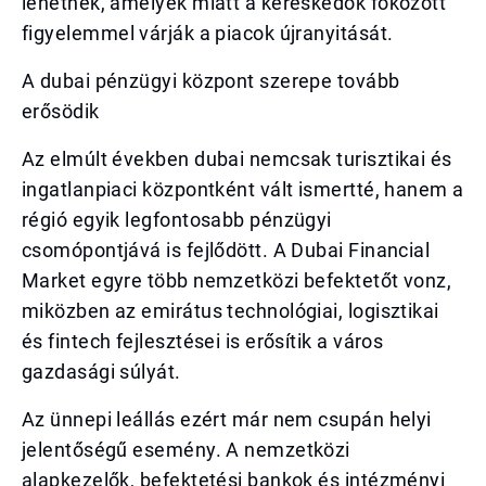
lehetnek, amelyek miatt a kereskedők fokozott
figyelemmel várják a piacok újranyitását.
A dubai pénzügyi központ szerepe tovább
erősödik
Az elmúlt években dubai nemcsak turisztikai és
ingatlanpiaci központként vált ismertté, hanem a
régió egyik legfontosabb pénzügyi
csomópontjává is fejlődött. A Dubai Financial
Market egyre több nemzetközi befektetőt vonz,
miközben az emirátus technológiai, logisztikai
és fintech fejlesztései is erősítik a város
gazdasági súlyát.
Az ünnepi leállás ezért már nem csupán helyi
jelentőségű esemény. A nemzetközi
alapkezelők, befektetési bankok és intézményi