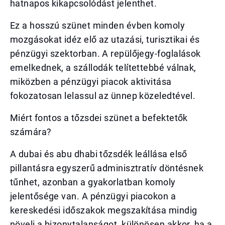
hatnapos kikapcsolódást jelenthet.
Ez a hosszú szünet minden évben komoly
mozgásokat idéz elő az utazási, turisztikai és
pénzügyi szektorban. A repülőjegy-foglalások
emelkednek, a szállodák telítettebbé válnak,
miközben a pénzügyi piacok aktivitása
fokozatosan lelassul az ünnep közeledtével.
Miért fontos a tőzsdei szünet a befektetők
számára?
A dubai és abu dhabi tőzsdék leállása első
pillantásra egyszerű adminisztratív döntésnek
tűnhet, azonban a gyakorlatban komoly
jelentősége van. A pénzügyi piacokon a
kereskedési időszakok megszakítása mindig
növeli a bizonytalanságot, különösen akkor, ha a