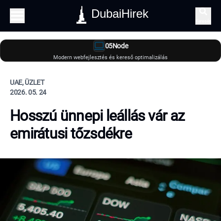
DubaiHirek
Keresés
05Node
Modern webfejlesztés és kereső optimalizálás
UAE, ÜZLET
2026. 05. 24
Hosszú ünnepi leállás vár az
emirátusi tőzsdékre