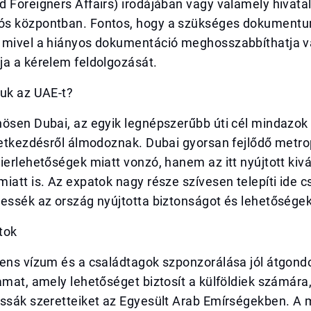
 Foreigners Affairs) irodájában vagy valamely hivata
s központban. Fontos, hogy a szükséges dokumentu
 mivel a hiányos dokumentáció meghosszabbíthatja v
ja a kérelem feldolgozását.
zuk az UAE-t?
nösen Dubai, az egyik legnépszerűbb úti cél mindazok
életkezdésről álmodoznak. Dubai gyorsan fejlődő metr
ierlehetőségek miatt vonzó, hanem az itt nyújtott kivá
iatt is. Az expatok nagy része szívesen telepíti ide c
essék az ország nyújtotta biztonságot és lehetőségek
tok
dens vízum és a családtagok szponzorálása jól átgond
amat, amely lehetőséget biztosít a külföldiek számár
assák szeretteiket az Egyesült Arab Emírségekben. A 