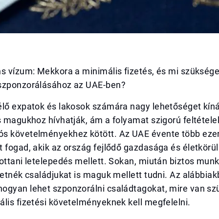
s vízum: Mekkora a minimális fizetés, és mi szüksége
szponzorálásához az UAE-ben?
élő expatok és lakosok számára nagy lehetőséget kíná
s magukhoz hívhatják, ám a folyamat szigorú feltétel
s követelményekhez kötött. Az UAE évente több ezer 
 fogad, akik az ország fejlődő gazdasága és életkörü
ottani letelepedés mellett. Sokan, miután biztos mun
retnék családjukat is maguk mellett tudni. Az alábbia
ogyan lehet szponzorálni családtagokat, mire van sz
lis fizetési követelményeknek kell megfelelni.