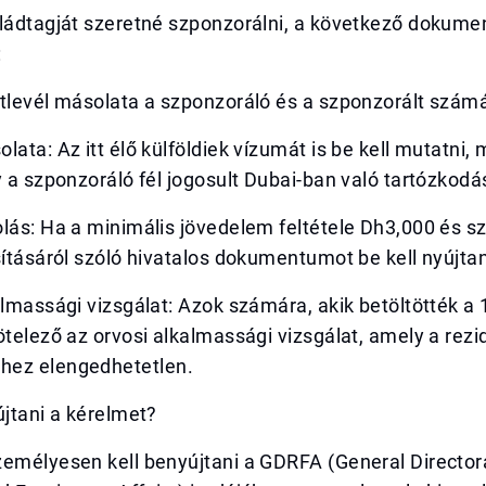
aládtagját szeretné szponzorálni, a következő dokum
:
útlevél másolata a szponzoráló és a szponzorált szám
lata: Az itt élő külföldiek vízumát is be kell mutatni, 
y a szponzoráló fél jogosult Dubai-ban való tartózkodá
lás: Ha a minimális jövedelem feltétele Dh3,000 és sz
sításáról szóló hivatalos dokumentumot be kell nyújtan
almassági vizsgálat: Azok számára, akik betöltötték a 
ötelező az orvosi alkalmassági vizsgálat, amely a rez
hez elengedhetetlen.
újtani a kérelmet?
zemélyesen kell benyújtani a GDRFA (General Director