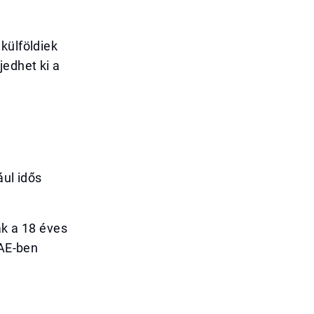
külföldiek
jedhet ki a
ául idős
ák a 18 éves
UAE-ben