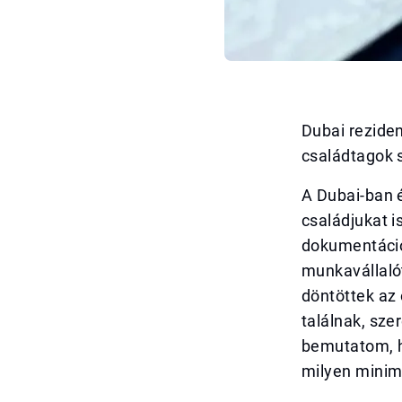
Dubai reziden
családtagok 
A Dubai-ban 
családjukat i
dokumentáció
munkavállalót
döntöttek az 
találnak, sze
bemutatom, h
milyen minimá