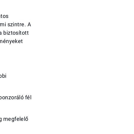
ntos
mi szintre. A
 biztosított
elményeket
bbi
ponzoráló fél
g megfelelő