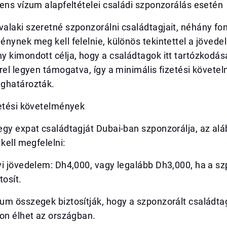
ens vízum alapfeltételei családi szponzorálás esetén
alaki szeretné szponzorálni családtagjait, néhány fo
nynek meg kell felelnie, különös tekintettel a jövedel
 kimondott célja, hogy a családtagok itt tartózkodása
rel legyen támogatva, így a minimális fizetési követ
ghatározták.
zetési követelmények
gy expat családtagját Dubai-ban szponzorálja, az alá
 kell megfelelni:
i jövedelem: Dh4,000, vagy legalább Dh3,000, ha a sz
tosít.
um összegek biztosítják, hogy a szponzorált családta
on élhet az országban.