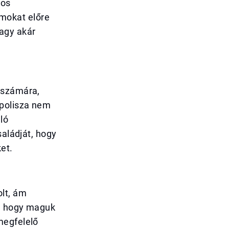
los
mokat előre
agy akár
 számára,
opolisza nem
ló
saládját, hogy
et.
olt, ám
a, hogy maguk
megfelelő