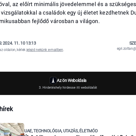
val, az előírt minimális jövedelemmel és a szüksége
vizsgálatokkal a családok egy új életet kezdhetnek D
amikusabban fejlődő városban a világon.
S:
2024. 11. 10 13:13
SZE
egri.zolta
az oldalon, kérlek
jelezd nekünk e-mailben
.
Az ön Weboldala
3. Hirdetéshely hirdesse itt weboldalát
hírek
UAE, TECHNOLÓGIA, UTAZÁS, ÉLETMÓD