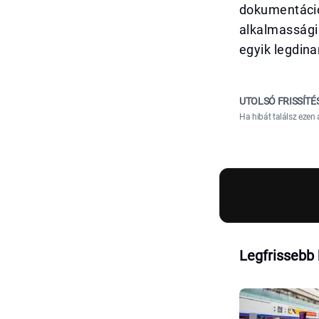
dokumentáció
alkalmassági 
egyik legdin
UTOLSÓ FRISSÍTÉ
Ha hibát találsz ezen 
Legfrissebb 