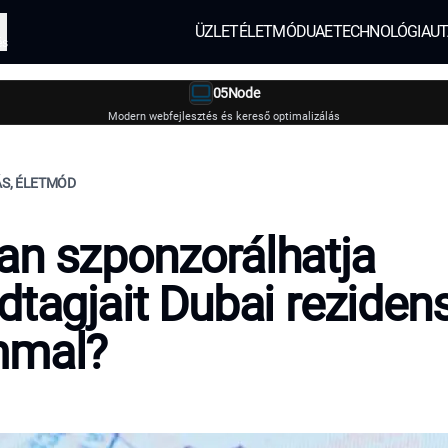
ÜZLET
ÉLETMÓD
UAE
TECHNOLÓGIA
UT
és
05Node
Modern webfejlesztés és kereső optimalizálás
ÁS, ÉLETMÓD
n szponzorálhatja
dtagjait Dubai reziden
mmal?