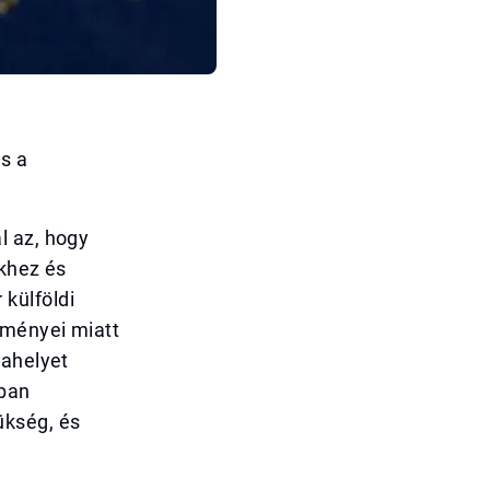
s a
l az, hogy
ekhez és
külföldi
lményei miatt
kahelyet
kban
ükség, és