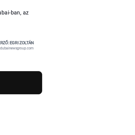
s
ubai-ban, az
RZŐ: EGRI ZOLTÁN
n@dubainewsgroup.com