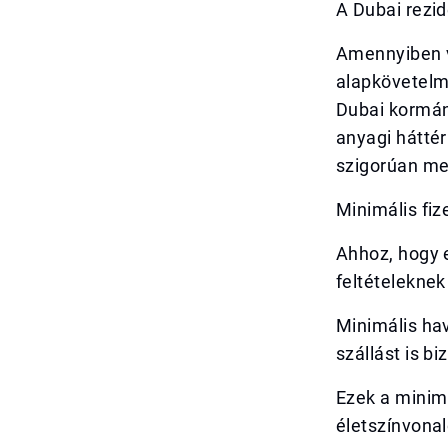
A Dubai rezid
Amennyiben v
alapkövetelmé
Dubai kormány
anyagi háttér
szigorúan me
Minimális fi
Ahhoz, hogy e
feltételeknek
Minimális hav
szállást is biz
Ezek a minim
életszínvonal