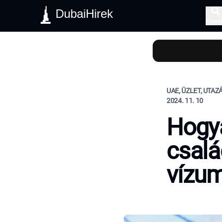
DubaiHirek
Keres
UAE, ÜZLET, UTAZ
2024. 11. 10
Hogya
csalá
vízu