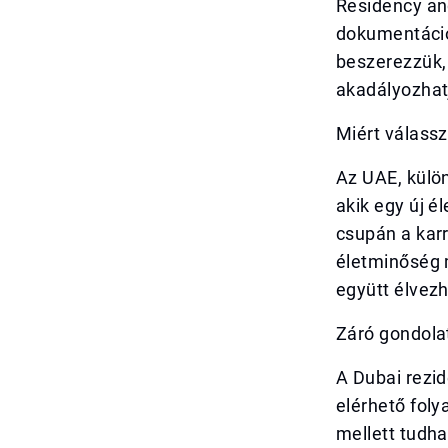
Residency and
dokumentáció
beszerezzük,
akadályozhat
Miért válass
Az UAE, külö
akik egy új 
csupán a karr
életminőség m
együtt élvezh
Záró gondola
A Dubai rezi
elérhető foly
mellett tudh