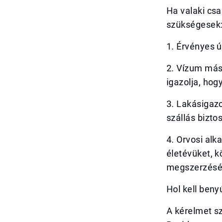
Ha valaki cs
szükségesek
1. Érvényes 
2. Vízum máso
igazolja, hog
3. Lakásigazo
szállás bizto
4. Orvosi alk
életévüket, k
megszerzésé
Hol kell beny
A kérelmet s