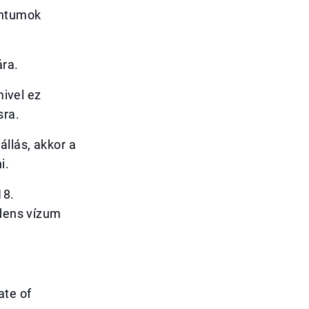
entumok
ára.
mivel ez
sra.
állás, akkor a
i.
18.
idens vízum
ate of