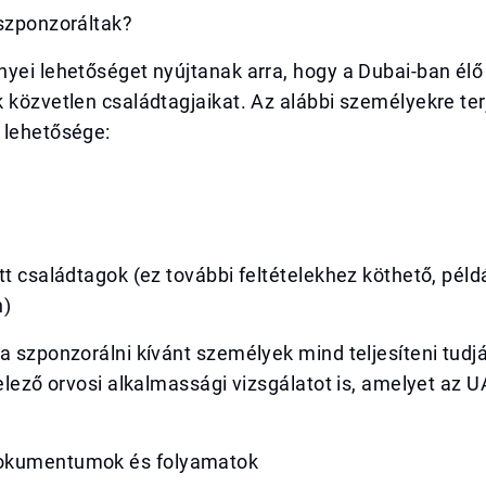
 szponzoráltak?
yei lehetőséget nyújtanak arra, hogy a Dubai-ban élő 
 közvetlen családtagjaikat. Az alábbi személyekre ter
 lehetősége:
tt családtagok (ez további feltételekhez köthető, péld
n)
a szponzorálni kívánt személyek mind teljesíteni tudj
telező orvosi alkalmassági vizsgálatot is, amelyet az 
okumentumok és folyamatok