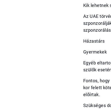
Kik lehetnek
Az UAE törvén
szponzorálják
szponzorálás
Házastárs
Gyermekek
Egyéb eltarto
szülők eseté
Fontos, hogy 
kor felett kö
előírtak.
Szükséges d