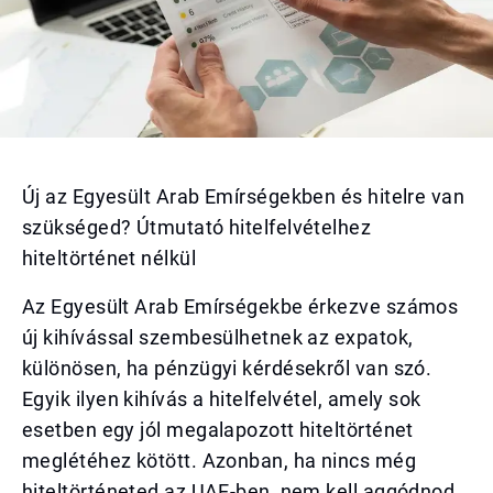
Új az Egyesült Arab Emírségekben és hitelre van
szükséged? Útmutató hitelfelvételhez
hiteltörténet nélkül
Az Egyesült Arab Emírségekbe érkezve számos
új kihívással szembesülhetnek az expatok,
különösen, ha pénzügyi kérdésekről van szó.
Egyik ilyen kihívás a hitelfelvétel, amely sok
esetben egy jól megalapozott hiteltörténet
meglétéhez kötött. Azonban, ha nincs még
hiteltörténeted az UAE-ben, nem kell aggódnod,