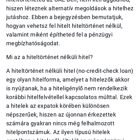
hiszen léteznek alternatív megoldások a hitelhez
jutáshoz. Ebben a bejegyzésben bemutatjuk,
hogyan vehetsz fel hitelt hiteltörténet nélkül,
valamint miként építheted fel a pénzügyi
megbízhatóságodat.
Mi az a hiteltörténet nélküli hitel?
A hiteltörténet nélküli hitel (no-credit-check loan)
egy olyan hitelforma, amelyet a hitelezők akkor
is nyújtanak, ha a hiteligénylő nem rendelkezik
korábbi hitelfelvétellel kapcsolatos múlttal. Ezek
a hitelek az expatok körében különösen
népszerűek, hiszen az újonnan érkezettek
számára gyakran nincs még felhalmozott
hitelpontszámuk. Az ilyen típusú hitelek