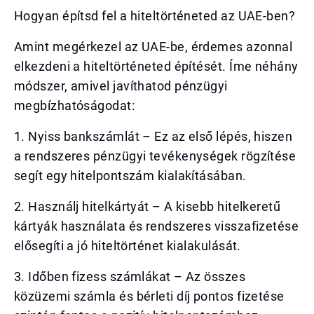
Hogyan építsd fel a hiteltörténeted az UAE-ben?
Amint megérkezel az UAE-be, érdemes azonnal
elkezdeni a hiteltörténeted építését. Íme néhány
módszer, amivel javíthatod pénzügyi
megbízhatóságodat:
1. Nyiss bankszámlát – Ez az első lépés, hiszen
a rendszeres pénzügyi tevékenységek rögzítése
segít egy hitelpontszám kialakításában.
2. Használj hitelkártyát – A kisebb hitelkeretű
kártyák használata és rendszeres visszafizetése
elősegíti a jó hiteltörténet kialakulását.
3. Időben fizess számlákat – Az összes
közüzemi számla és bérleti díj pontos fizetése