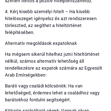
szintén fontos a pozitív hitelpontszámhoz.
4. Kérj kisebb személyi hitelt – Ha kisebb
hitelösszeget igényelsz és azt rendszeresen
törleszted, az segíthet a hiteltörténet
felépítésében.
Alternatív megoldások expatoknak
Ha mégsem sikerül hitelhez jutni hiteltörténet
nélkül, számos alternatív lehetőség áll
rendelkezésre az expatok számára az Egyesült
Arab Emírségekben:
Baráti vagy családi kölcsönök: Ha van
lehetőséged, érdemes lehet a családhoz vagy
barátokhoz fordulni segítségért.
Kölcsön szolgáltató cégek: Vannak olyan