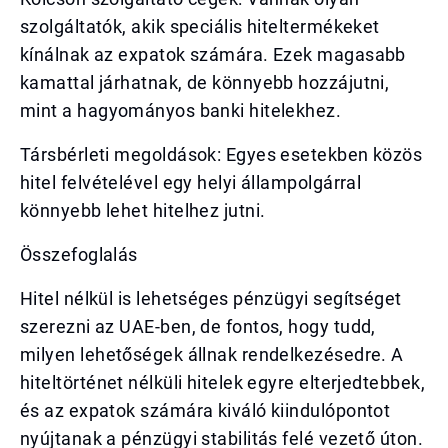
szolgáltatók, akik speciális hiteltermékeket
kínálnak az expatok számára. Ezek magasabb
kamattal járhatnak, de könnyebb hozzájutni,
mint a hagyományos banki hitelekhez.
Társbérleti megoldások: Egyes esetekben közös
hitel felvételével egy helyi állampolgárral
könnyebb lehet hitelhez jutni.
Összefoglalás
Hitel nélkül is lehetséges pénzügyi segítséget
szerezni az UAE-ben, de fontos, hogy tudd,
milyen lehetőségek állnak rendelkezésedre. A
hiteltörténet nélküli hitelek egyre elterjedtebbek,
és az expatok számára kiváló kiindulópontot
nyújtanak a pénzügyi stabilitás felé vezető úton.