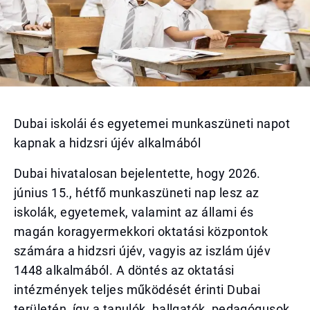
Dubai iskolái és egyetemei munkaszüneti napot
kapnak a hidzsri újév alkalmából
Dubai hivatalosan bejelentette, hogy 2026.
június 15., hétfő munkaszüneti nap lesz az
iskolák, egyetemek, valamint az állami és
magán koragyermekkori oktatási központok
számára a hidzsri újév, vagyis az iszlám újév
1448 alkalmából. A döntés az oktatási
intézmények teljes működését érinti Dubai
területén, így a tanulók, hallgatók, pedagógusok,