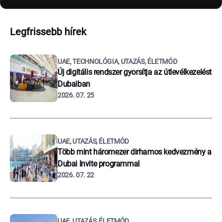
Legfrissebb hírek
UAE, TECHNOLÓGIA, UTAZÁS, ÉLETMÓD
Új digitális rendszer gyorsítja az útlevélkezelést
Dubaiban
2026. 07. 25
UAE, UTAZÁS, ÉLETMÓD
Több mint háromezer dirhamos kedvezmény a
Dubai Invite programmal
2026. 07. 22
UAE, UTAZÁS, ÉLETMÓD