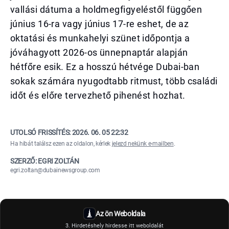
vallási dátuma a holdmegfigyeléstől függően
június 16-ra vagy június 17-re eshet, de az
oktatási és munkahelyi szünet időpontja a
jóváhagyott 2026-os ünnepnaptár alapján
hétfőre esik. Ez a hosszú hétvége Dubai-ban
sokak számára nyugodtabb ritmust, több családi
időt és előre tervezhető pihenést hozhat.
UTOLSÓ FRISSÍTÉS:
2026. 06. 05 22:32
Ha hibát találsz ezen az oldalon, kérlek
jelezd nekünk e-mailben
.
SZERZŐ: EGRI ZOLTÁN
egri.zoltan@dubainewsgroup.com
Az ön Weboldala
3. Hirdetéshely hirdesse itt weboldalát