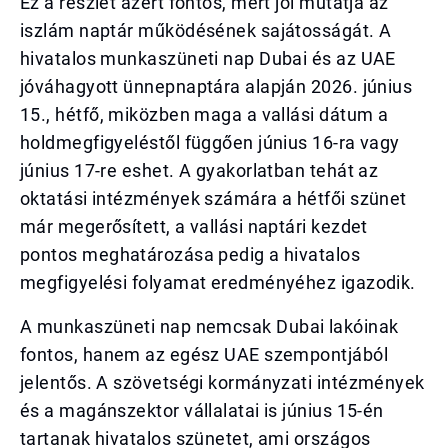
Ez a részlet azért fontos, mert jól mutatja az
iszlám naptár működésének sajátosságát. A
hivatalos munkaszüneti nap Dubai és az UAE
jóváhagyott ünnepnaptára alapján 2026. június
15., hétfő, miközben maga a vallási dátum a
holdmegfigyeléstől függően június 16-ra vagy
június 17-re eshet. A gyakorlatban tehát az
oktatási intézmények számára a hétfői szünet
már megerősített, a vallási naptári kezdet
pontos meghatározása pedig a hivatalos
megfigyelési folyamat eredményéhez igazodik.
A munkaszüneti nap nemcsak Dubai lakóinak
fontos, hanem az egész UAE szempontjából
jelentős. A szövetségi kormányzati intézmények
és a magánszektor vállalatai is június 15-én
tartanak hivatalos szünetet, ami országos