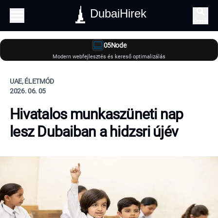
DubaiHirek
Keresés
05Node
Modern webfejlesztés és kereső optimalizálás
UAE, ÉLETMÓD
2026. 06. 05
Hivatalos munkaszüneti nap
lesz Dubaiban a hidzsri újév