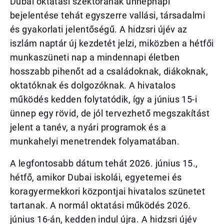
Dubai oktatási szektorának ünnepnapi
bejelentése tehát egyszerre vallási, társadalmi
és gyakorlati jelentőségű. A hidzsri újév az
iszlám naptár új kezdetét jelzi, miközben a hétfői
munkaszüneti nap a mindennapi életben
hosszabb pihenőt ad a családoknak, diákoknak,
oktatóknak és dolgozóknak. A hivatalos
működés kedden folytatódik, így a június 15-i
ünnep egy rövid, de jól tervezhető megszakítást
jelent a tanév, a nyári programok és a
munkahelyi menetrendek folyamatában.
A legfontosabb dátum tehát 2026. június 15.,
hétfő, amikor Dubai iskolái, egyetemei és
koragyermekkori központjai hivatalos szünetet
tartanak. A normál oktatási működés 2026.
június 16-án, kedden indul újra. A hidzsri újév