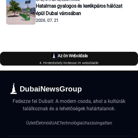
Hatalmas gyalogos és kerékpáros hálózat
épül Dubai városában
2026. 07. 21
Az ön Weboldala
4. Hirdetéshely hirdesse itt weboldalát
DubaiNewsGroup
Fedezze fel Dubait: A modern csoda, ahol a kultúrák
találkoznak és a lehetőségek határtalanok.
Üzlet
Életmód
UAE
Technológia
Utazás
Ingatlan