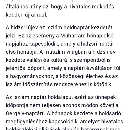
általános irány az, hogy a hivatalos működés
kedden újraindul.
A hidzsri újév az iszlám holdnaptár kezdetét
jelzi. Ez az esemény a Muharram hónap első
napjához kapcsolódik, amely a hidzsri naptár
első hónapja. A muszlim világban a hidzsri év
kezdete vallási és kulturális szempontból is
jelentős időpont, amely a naptári évváltáson túl
a hagyományokhoz, a közösségi élethez és az
iszlám időszámítás rendszeréhez is kötődik.
Az iszlám naptár holdalapú, ezért az ünnepek
időpontja nem teljesen azonos módon követi a
Gergely-naptárt. A hónapok kezdete a holdsarló
megfigyeléséhez kapcsolódik, amelyet hivatalos
holdészlelési eljárások alapján határoznak meg.