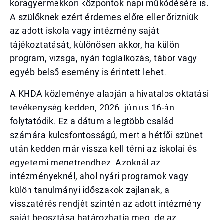
koragyermekkori központok napi működésére is.
A szülőknek ezért érdemes előre ellenőrizniük
az adott iskola vagy intézmény saját
tájékoztatását, különösen akkor, ha külön
program, vizsga, nyári foglalkozás, tábor vagy
egyéb belső esemény is érintett lehet.
A KHDA közleménye alapján a hivatalos oktatási
tevékenység kedden, 2026. június 16-án
folytatódik. Ez a dátum a legtöbb család
számára kulcsfontosságú, mert a hétfői szünet
után kedden már vissza kell térni az iskolai és
egyetemi menetrendhez. Azoknál az
intézményeknél, ahol nyári programok vagy
külön tanulmányi időszakok zajlanak, a
visszatérés rendjét szintén az adott intézmény
saját beosztása határozhatja meg, de az