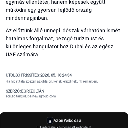
egymás ellentétei, hanem képesek együtt
működni egy gyorsan fejlődő ország
mindennapjaiban.
Az előttünk álló ünnepi időszak várhatóan ismét
hatalmas forgalmat, pezsgő turizmust és
különleges hangulatot hoz Dubai és az egész
UAE számára.
UTOLSÓ FRISSÍTÉS:
2026. 05. 18 24:34
Ha hibát találsz ezen az oldalon, kérlek
jelezd nekünk e-mailben
.
SZERZŐ: EGRI ZOLTÁN
egri.zoltan@dubainewsgroup.com
Az ön Weboldala
3. Hirdetéshely hirdesse itt weboldalát