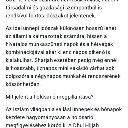
társadalmi és gazdasági szempontból is
rendkívül fontos időszakot jelentenek.
Az idei ünnepi időszak különösen hosszú lehet
az állami alkalmazottak számára, hiszen a
hivatalos munkaszüneti napok és a hétvégék
kombinációjával akár kilenc napos pihenő is
kialakulhat. Sharjah esetében pedig még ennél
is hosszabb, tíznapos mini vakáció várhat sok
dolgozóra a négynapos munkahét rendszerének
köszönhetően.
Mit jelent a holdsarló megpillantása?
Az iszlám világban a vallási ünnepek és hónapok
kezdete hagyományosan a holdsarló
megfigyeléséhez kötődik. A Dhul Hijjah