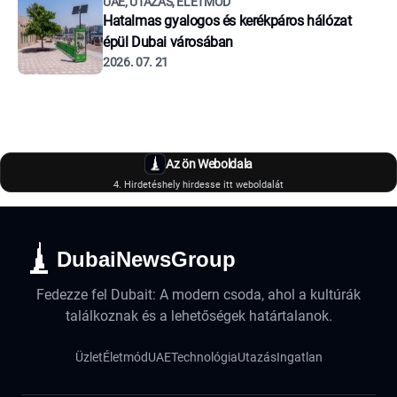
UAE, UTAZÁS, ÉLETMÓD
Hatalmas gyalogos és kerékpáros hálózat
épül Dubai városában
2026. 07. 21
Az ön Weboldala
4. Hirdetéshely hirdesse itt weboldalát
DubaiNewsGroup
Fedezze fel Dubait: A modern csoda, ahol a kultúrák
találkoznak és a lehetőségek határtalanok.
Üzlet
Életmód
UAE
Technológia
Utazás
Ingatlan