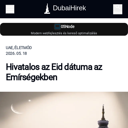
DubaiHirek
Keresés
05Node
Modern webfejlesztés és kereső optimalizálás
UAE, ÉLETMÓD
2026. 05. 18
Hivatalos az Eid dátuma az
Emírségekben