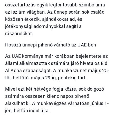
összetartozás egyik legfontosabb szimbóluma
az iszlám világban. Az ünnep során sok család
közösen étkezik, ajándékokat ad, és
jótékonysági adományokkal segíti a
rászorulókat.
Hosszú ünnepi pihenő várható az UAE-ben
Az UAE kormánya már korábban bejelentette az
állami alkalmazottak számára járó hivatalos Eid
Al Adha szabadságot. A munkaszünet május 25-
től, hétfőtől május 29-ig, péntekig tart.
Mivel ezt két hétvége fogja közre, sok dolgozó
számára összesen kilenc napos pihenő
alakulhat ki. A munkavégzés várhatóan június 1-
jén, hétfőn indul újra.