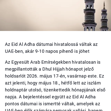
Az Eid Al Adha dátumai hivatalossá váltak az
UAE-ben, akár 9-10 napos pihenő is jöhet
Az Egyesült Arab Emírségekben hivatalosan is
megpillantották a Dhul Hijjah hónapot jelző
holdsarlót 2026. május 17-én, vasárnap este. Ez
azt jelenti, hogy május 18., hétfő lett az iszlám
holdnaptár utolsó, tizenkettedik hónapjának első
napja. A bejelentéssel együtt az Eid Al Adha
pontos dátumai is ismertté váltak, amelyek az
UAE-ben élők számára nemcsak vallási, hanem