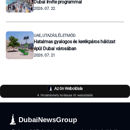
Dubai Invite programmal
2026. 07. 22
UAE, UTAZÁS, ÉLETMÓD
Hatalmas gyalogos és kerékpáros hálózat
épül Dubai városában
2026. 07. 21
Az ön Weboldala
4. Hirdetéshely hirdesse itt weboldalát
DubaiNewsGroup