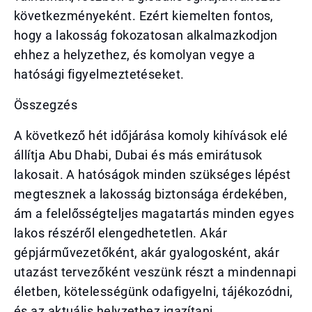
következményeként. Ezért kiemelten fontos,
hogy a lakosság fokozatosan alkalmazkodjon
ehhez a helyzethez, és komolyan vegye a
hatósági figyelmeztetéseket.
Összegzés
A következő hét időjárása komoly kihívások elé
állítja Abu Dhabi, Dubai és más emirátusok
lakosait. A hatóságok minden szükséges lépést
megtesznek a lakosság biztonsága érdekében,
ám a felelősségteljes magatartás minden egyes
lakos részéről elengedhetetlen. Akár
gépjárművezetőként, akár gyalogosként, akár
utazást tervezőként veszünk részt a mindennapi
életben, kötelességünk odafigyelni, tájékozódni,
és az aktuális helyzethez igazítani