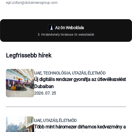
egri.zoltan@dubainewsgroup.com
Az ön Weboldala
3. Hirdetéshely hirdesse itt weboldalát
Legfrissebb hírek
UAE, TECHNOLÓGIA, UTAZÁS, ÉLETMÓD
Új digitális rendszer gyorsítja az útlevélkezelést
Dubaiban
2026. 07. 25
UAE, UTAZÁS, ÉLETMÓD
Több mint háromezer dirhamos kedvezmény a