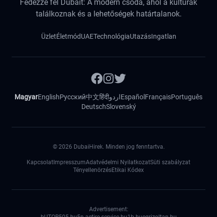
Fedezze fel Dubait: A modern csoda, ahol a kultúrák
találkoznak és a lehetőségek határtalanok.
Üzlet
Életmód
UAE
Technológia
Utazás
Ingatlan
Magyar
English
Русский
中文
हिंदी
اردو
Español
Français
Português
Deutsch
Slovenský
©
2026
DubaiHirek. Minden jog fenntartva.
Kapcsolat
Impresszum
Adatvédelmi Nyilatkozat
Süti szabályzat
Tényellenörzés
Etikai Kódex
Advertisement: