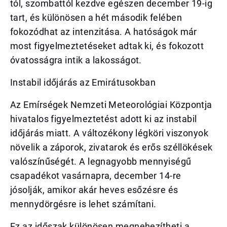
tól, szombattól kezdve egészen december 19-ig
tart, és különösen a hét második felében
fokozódhat az intenzitása. A hatóságok már
most figyelmeztetéseket adtak ki, és fokozott
óvatosságra intik a lakosságot.
Instabil időjárás az Emirátusokban
Az Emírségek Nemzeti Meteorológiai Központja
hivatalos figyelmeztetést adott ki az instabil
időjárás miatt. A változékony légköri viszonyok
növelik a záporok, zivatarok és erős széllökések
valószínűségét. A legnagyobb mennyiségű
csapadékot vasárnapra, december 14-re
jósolják, amikor akár heves esőzésre és
mennydörgésre is lehet számítani.
Ez az időszak különösen megnehezítheti a