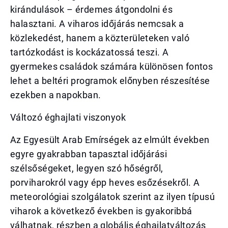
kirándulások – érdemes átgondolni és
halasztani. A viharos időjárás nemcsak a
közlekedést, hanem a közterületeken való
tartózkodást is kockázatossá teszi. A
gyermekes családok számára különösen fontos
lehet a beltéri programok előnyben részesítése
ezekben a napokban.
Változó éghajlati viszonyok
Az Egyesült Arab Emírségek az elmúlt években
egyre gyakrabban tapasztal időjárási
szélsőségeket, legyen szó hőségről,
porviharokról vagy épp heves esőzésekről. A
meteorológiai szolgálatok szerint az ilyen típusú
viharok a következő években is gyakoribbá
válhatnak, részben a globális éghajlatváltozás