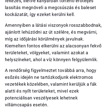
fékezés, illetve kanyarban történő erőteljes
lassítás megnöveli a megcsúszás és baleset
kockázatát, így ezeket kerülni kell.
Amennyiben a látási viszonyok rosszabbodnak,
ajánlott lehúzódni az út szélére, és megvárni,
míg az időjárási körülmények javulnak.
Kiemelten fontos elkerülni az alacsonyan fekvő
területeket, völgyeket, valamint azokat a
helyszíneket, ahol a víz könnyen felgyülemlik.
A rendőrség figyelmeztet továbbá arra, hogy
esőzés idején ne tartózkodjunk elektromos
vezetékek közelében, valamint kerüljük a fák
alatti és nyílt területeket, mivel ezek
potenciálisan veszélyesek lehetnek
villámcsapás esetén.