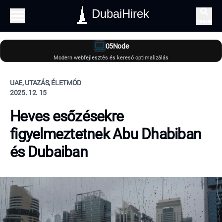
DubaiHirek
Keresés
05Node
Modern webfejlesztés és kereső optimalizálás
UAE, UTAZÁS, ÉLETMÓD
2025. 12. 15
Heves esőzésekre
figyelmeztetnek Abu Dhabiban
és Dubaiban