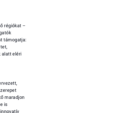
ő régiókat –
ogatók
t támogatja:
tet,
alatt eléri
rvezett,
szerepet
ető maradjon
e is
 innovatív