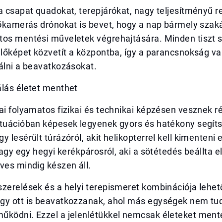
a csapat quadokat, terepjárókat, nagy teljesítményű r
 hőkamerás drónokat is bevet, hogy a nap bármely sza
tos mentési műveletek végrehajtására. Minden tiszt 
élőképet közvetít a központba, így a parancsnokság va
álni a beavatkozásokat.
álás életet menthet
ai folyamatos fizikai és technikai képzésen vesznek r
ituációban képesek legyenek gyors és hatékony segít
y lesérült túrázóról, akit helikopterrel kell kimenten
 vagy egy hegyi kerékpárosról, aki a sötétedés beállta e
ves mindig készen áll.
zerelések és a helyi terepismeret kombinációja lehet
gy ott is beavatkozzanak, ahol más egységek nem t
űködni. Ezzel a jelenlétükkel nemcsak életeket men