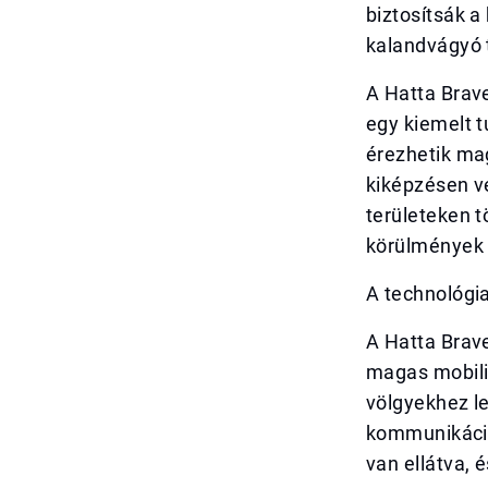
biztosítsák a
kalandvágyó t
A Hatta Brave
egy kiemelt t
érezhetik mag
kiképzésen ve
területeken t
körülmények 
A technológia
A Hatta Brav
magas mobilit
völgyekhez le
kommunikáció
van ellátva, 