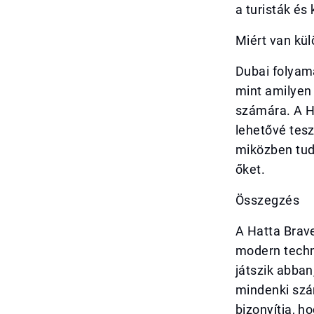
a turisták és
Miért van kü
Dubai folyama
mint amilyen
számára. A H
lehetővé tes
miközben tudj
őket.
Összegzés
A Hatta Brav
modern techno
játszik abban
mindenki szá
bizonyítja, h