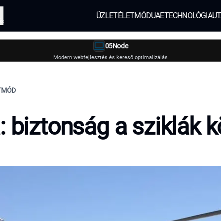
ÜZLET
ÉLETMÓD
UAE
TECHNOLÓGIA
UT
és
05Node
Modern webfejlesztés és kereső optimalizálás
ETMÓD
: biztonság a sziklák k