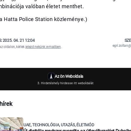
binációja valóban életet menthet.
sa Hatta Police Station közleménye.)
S:
2025. 04. 21 12:04
SZE
egri.zolta
az oldalon, kérlek
jelezd nekünk e-mailben
.
Az ön Weboldala
3. Hirdetéshely hirdesse itt weboldalát
hírek
UAE, TECHNOLÓGIA, UTAZÁS, ÉLETMÓD