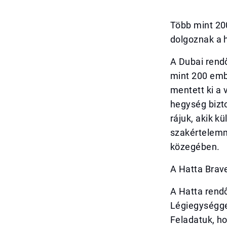
Több mint 20
dolgoznak a 
A Dubai rend
mint 200 embe
mentett ki a
hegység bizt
rájuk, akik k
szakértelemm
közegében.
A Hatta Brav
A Hatta rend
Légiegységge
Feladatuk, ho