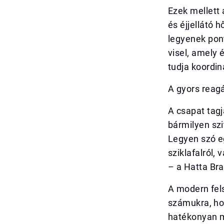
Ezek mellett 
és éjjellátó
legyenek pon
visel, amely 
tudja koordin
A gyors reag
A csapat tagj
bármilyen sz
Legyen szó eg
sziklafalról,
– a Hatta Bra
A modern fels
számukra, ho
hatékonyan m