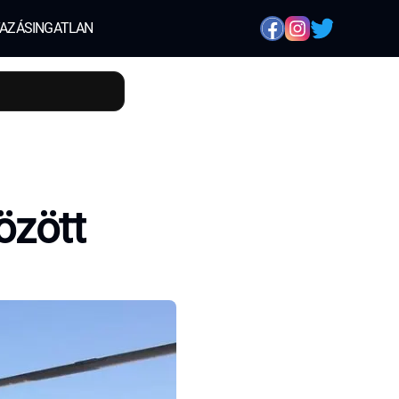
AZÁS
INGATLAN
özött