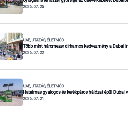
Új digitális rendszer gyorsítja az útlevélkezelést Dubaib
2026. 07. 25
UAE, UTAZÁS, ÉLETMÓD
Több mint háromezer dirhamos kedvezmény a Dubai I
2026. 07. 22
UAE, UTAZÁS, ÉLETMÓD
Hatalmas gyalogos és kerékpáros hálózat épül Dubai 
2026. 07. 21