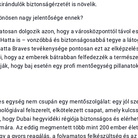
 kirándulók biztonságérzetét is növelik.
lönösen nagy jelentősége ennek?
tosan dolgozik azon, hogy a városközponttól távol es
 Hatta is – vonzóbbá és biztonságosabbá tegye a lát
atta Braves tevékenysége pontosan ezt az elképzelés
zi, hogy az emberek bátrabban felfedezzék a természe
ák, hogy baj esetén egy profi mentőegység pillanatok 
es egység nem csupán egy mentőszolgálat: egy jól sze
lógiával felszerelt, elkötelezett csapat, amely kulcs
, hogy Dubai hegyvidéki régiója biztonságos és elérh
mára. Az eddig megmentett több mint 200 ember élet
ogy a gyors reagálás, a folyamatos felkészültség és az