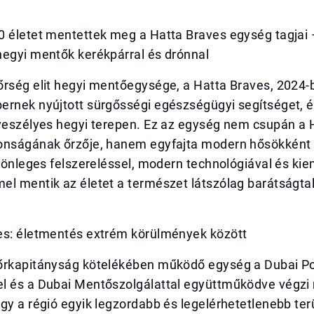
0 életet mentettek meg a Hatta Braves egység tagjai 
hegyi mentők kerékpárral és drónnal
őrség elit hegyi mentőegysége, a Hatta Braves, 2024
rnek nyújtott sürgősségi egészségügyi segítséget, és
 veszélyes hegyi terepen. Ez az egység nem csupán a 
onságának őrzője, hanem egyfajta modern hősökként 
ülönleges felszereléssel, modern technológiával és ki
el mentik az életet a természet látszólag barátságta
es: életmentés extrém körülmények között
őrkapitányság kötelékében működő egység a Dubai Po
l és a Dubai Mentőszolgálattal együttműködve végzi
gy a régió egyik legzordabb és legelérhetetlenebb terü