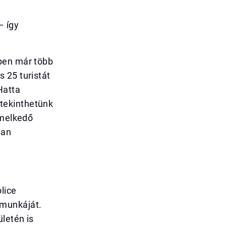
– így
-ben már több
 25 turistát
Hatta
tekinthetünk
emelkedő
lan
lice
 munkáját.
letén is