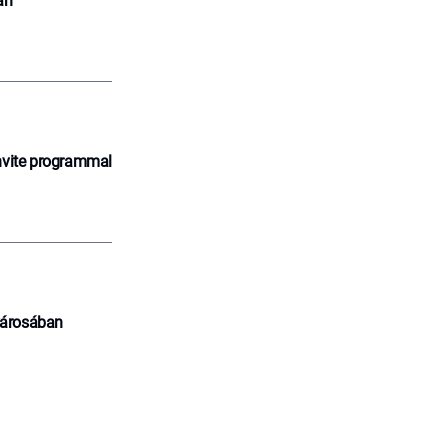
an
nvite programmal
városában