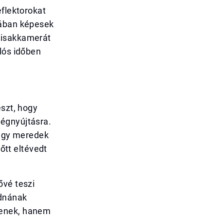
eflektorokat
kában képesek
sisakkamerát
lós időben
észt, hogy
ségnyújtásra.
i egy meredek
lőtt eltévedt
ővé teszi
udnának
tenek, hanem