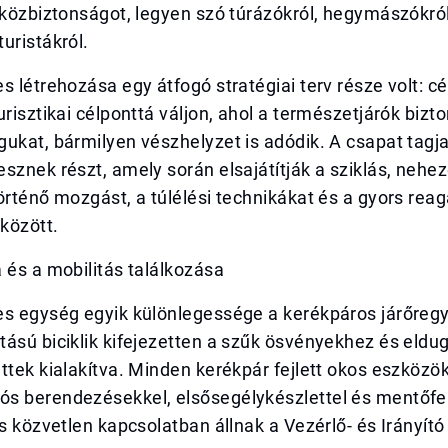
 közbiztonságot, legyen szó túrázókról, hegymászókró
uristákról.
s létrehozása egy átfogó stratégiai terv része volt: cé
urisztikai célponttá váljon, ahol a természetjárók biz
ukat, bármilyen vészhelyzet is adódik. A csapat tagja
sznek részt, amely során elsajátítják a sziklás, nehe
örténő mozgást, a túlélési technikákat és a gyors rea
között.
 és a mobilitás találkozása
es egység egyik különlegessége a kerékpáros járőreg
ású biciklik kifejezetten a szűk ösvényekhez és eldug
ttek kialakítva. Minden kerékpár fejlett okos eszközök
s berendezésekkel, elsősegélykészlettel és mentőfe
és közvetlen kapcsolatban állnak a Vezérlő- és Irányító