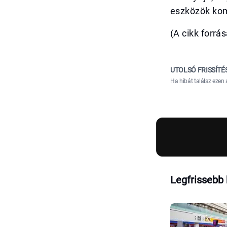
eszközök kom
(A cikk forrá
UTOLSÓ FRISSÍTÉ
Ha hibát találsz ezen 
Legfrissebb 