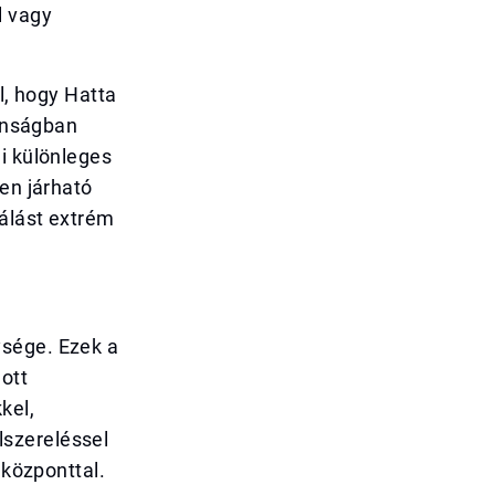
l vagy
l, hogy Hatta
tonságban
i különleges
zen járható
gálást extrém
ysége. Ezek a
ott
kel,
lszereléssel
 központtal.