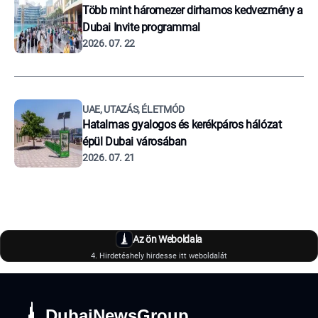
Több mint háromezer dirhamos kedvezmény a
Dubai Invite programmal
2026. 07. 22
UAE, UTAZÁS, ÉLETMÓD
Hatalmas gyalogos és kerékpáros hálózat
épül Dubai városában
2026. 07. 21
Az ön Weboldala
4. Hirdetéshely hirdesse itt weboldalát
DubaiNewsGroup