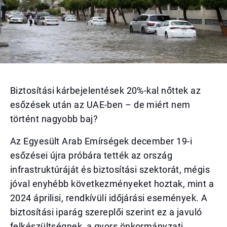
Biztosítási kárbejelentések 20%-kal nőttek az
esőzések után az UAE-ben – de miért nem
történt nagyobb baj?
Az Egyesült Arab Emírségek december 19-i
esőzései újra próbára tették az ország
infrastruktúráját és biztosítási szektorát, mégis
jóval enyhébb következményeket hoztak, mint a
2024 áprilisi, rendkívüli időjárási események. A
biztosítási iparág szereplői szerint ez a javuló
felkészültségnek, a gyors önkormányzati