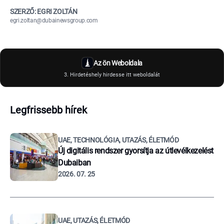
SZERZŐ: EGRI ZOLTÁN
egri.zoltan@dubainewsgroup.com
Az ön Weboldala
3. Hirdetéshely hirdesse itt weboldalát
Legfrissebb hírek
UAE, TECHNOLÓGIA, UTAZÁS, ÉLETMÓD
Új digitális rendszer gyorsítja az útlevélkezelést
Dubaiban
2026. 07. 25
UAE, UTAZÁS, ÉLETMÓD