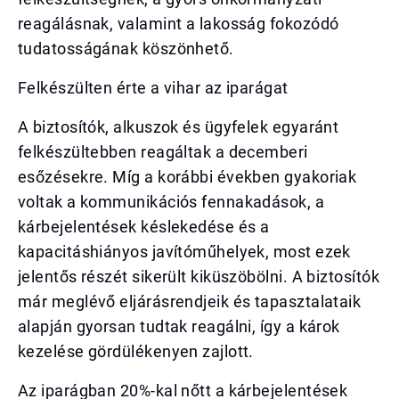
reagálásnak, valamint a lakosság fokozódó
tudatosságának köszönhető.
Felkészülten érte a vihar az iparágat
A biztosítók, alkuszok és ügyfelek egyaránt
felkészültebben reagáltak a decemberi
esőzésekre. Míg a korábbi években gyakoriak
voltak a kommunikációs fennakadások, a
kárbejelentések késlekedése és a
kapacitáshiányos javítóműhelyek, most ezek
jelentős részét sikerült kiküszöbölni. A biztosítók
már meglévő eljárásrendjeik és tapasztalataik
alapján gyorsan tudtak reagálni, így a károk
kezelése gördülékenyen zajlott.
Az iparágban 20%-kal nőtt a kárbejelentések