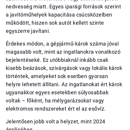
nedvesség miatt. Egyes iparági források szerint
a javítóműhelyek kapacitása csúcsközelben
működött, hiszen sok autót kellett szinte
egyszerre javítani.
Érdekes módon, a gépjármű-károk száma jóval
magasabb volt, mint az ingatlanokra vonatkozó
bejelentéseké. Ez utóbbiaknál inkább csak
kisebb beázások, szivárgások vagy lokális károk
történtek, amelyeket sok esetben gyorsan
helyre lehetett állítani. Az ingatlanokat ért károk
ugyanakkor egyes esetekben súlyosabbak
voltak – főként, ha mélygarázsokat vagy
elektromos rendszereket ért el az esővíz.
Jelentősen jobb volt a helyzet, mint 2024
áprilisában