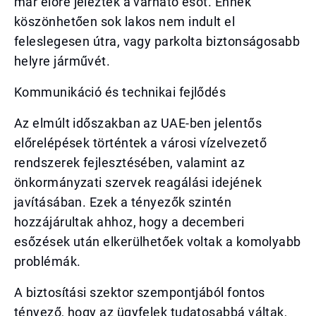
már előre jelezték a várható esőt. Ennek
köszönhetően sok lakos nem indult el
feleslegesen útra, vagy parkolta biztonságosabb
helyre járművét.
Kommunikáció és technikai fejlődés
Az elmúlt időszakban az UAE-ben jelentős
előrelépések történtek a városi vízelvezető
rendszerek fejlesztésében, valamint az
önkormányzati szervek reagálási idejének
javításában. Ezek a tényezők szintén
hozzájárultak ahhoz, hogy a decemberi
esőzések után elkerülhetőek voltak a komolyabb
problémák.
A biztosítási szektor szempontjából fontos
tényező, hogy az ügyfelek tudatosabbá váltak,