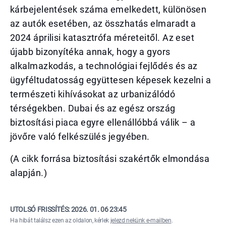
kárbejelentések száma emelkedett, különösen
az autók esetében, az összhatás elmaradt a
2024 áprilisi katasztrófa méreteitől. Az eset
újabb bizonyítéka annak, hogy a gyors
alkalmazkodás, a technológiai fejlődés és az
ügyféltudatosság együttesen képesek kezelni a
természeti kihívásokat az urbanizálódó
térségekben. Dubai és az egész ország
biztosítási piaca egyre ellenállóbbá válik – a
jövőre való felkészülés jegyében.
(A cikk forrása biztosítási szakértők elmondása
alapján.)
UTOLSÓ FRISSÍTÉS:
2026. 01. 06 23:45
Ha hibát találsz ezen az oldalon, kérlek
jelezd nekünk e-mailben
.