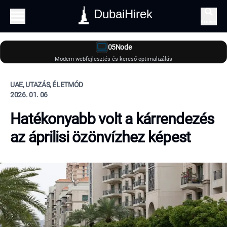
DubaiHirek
Keresés
05Node
Modern webfejlesztés és kereső optimalizálás
UAE, UTAZÁS, ÉLETMÓD
2026. 01. 06
Hatékonyabb volt a kárrendezés
az áprilisi özönvízhez képest