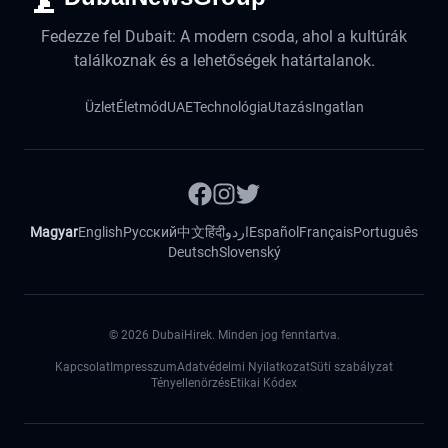
Fedezze fel Dubait: A modern csoda, ahol a kultúrák
találkoznak és a lehetőségek határtalanok.
Üzlet
Életmód
UAE
Technológia
Utazás
Ingatlan
Magyar
English
Русский
中文
हिंदी
اردو
Español
Français
Português
Deutsch
Slovenský
©
2026
DubaiHirek. Minden jog fenntartva.
Kapcsolat
Impresszum
Adatvédelmi Nyilatkozat
Süti szabályzat
Tényellenörzés
Etikai Kódex