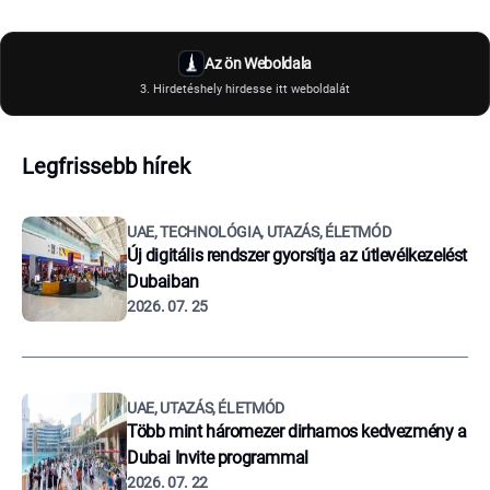
Az ön Weboldala
3. Hirdetéshely hirdesse itt weboldalát
Legfrissebb hírek
UAE, TECHNOLÓGIA, UTAZÁS, ÉLETMÓD
Új digitális rendszer gyorsítja az útlevélkezelést
Dubaiban
2026. 07. 25
UAE, UTAZÁS, ÉLETMÓD
Több mint háromezer dirhamos kedvezmény a
Dubai Invite programmal
2026. 07. 22