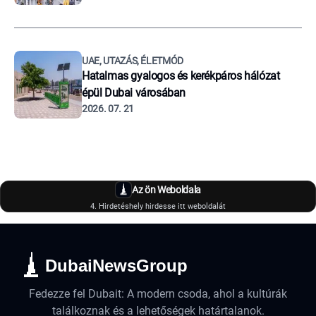
UAE, UTAZÁS, ÉLETMÓD
Hatalmas gyalogos és kerékpáros hálózat
épül Dubai városában
2026. 07. 21
Az ön Weboldala
4. Hirdetéshely hirdesse itt weboldalát
DubaiNewsGroup
Fedezze fel Dubait: A modern csoda, ahol a kultúrák
találkoznak és a lehetőségek határtalanok.