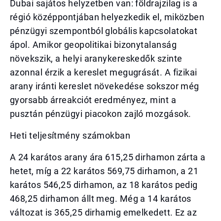
Dubai sajátos helyzetben van: földrajzilag is a
régió középpontjában helyezkedik el, miközben
pénzügyi szempontból globális kapcsolatokat
ápol. Amikor geopolitikai bizonytalanság
növekszik, a helyi aranykereskedők szinte
azonnal érzik a kereslet megugrását. A fizikai
arany iránti kereslet növekedése sokszor még
gyorsabb árreakciót eredményez, mint a
pusztán pénzügyi piacokon zajló mozgások.
Heti teljesítmény számokban
A 24 karátos arany ára 615,25 dirhamon zárta a
hetet, míg a 22 karátos 569,75 dirhamon, a 21
karátos 546,25 dirhamon, az 18 karátos pedig
468,25 dirhamon állt meg. Még a 14 karátos
változat is 365,25 dirhamig emelkedett. Ez az