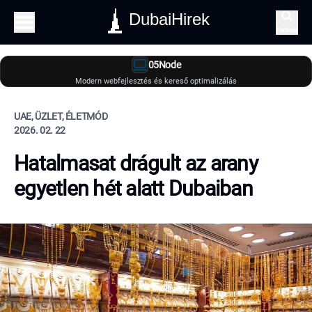
DubaiHirek
Keresés
05Node
Modern webfejlesztés és kereső optimalizálás
UAE, ÜZLET, ÉLETMÓD
2026. 02. 22
Hatalmasat drágult az arany
egyetlen hét alatt Dubaiban