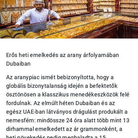
Erős heti emelkedés az arany árfolyamában
Dubaiban
Az aranypiac ismét bebizonyította, hogy a
globális bizonytalanság idején a befektetők
ösztönösen a klasszikus menedékeszközök felé
fordulnak. Az elmúlt héten Dubaiban és az
egész UAE-ban látványos drágulást produkált a
nemesfém: mindössze 24 óra alatt több mint 13
dirhammal emelkedett az ár grammonként, a
heti növekedés pedig meghaladta a 15