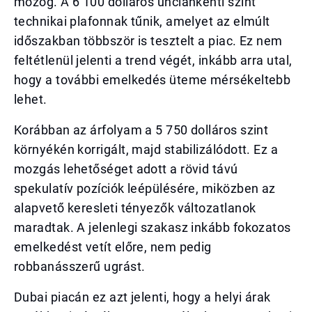
mozog. A 6 100 dolláros unciánkénti szint
technikai plafonnak tűnik, amelyet az elmúlt
időszakban többször is tesztelt a piac. Ez nem
feltétlenül jelenti a trend végét, inkább arra utal,
hogy a további emelkedés üteme mérsékeltebb
lehet.
Korábban az árfolyam a 5 750 dolláros szint
környékén korrigált, majd stabilizálódott. Ez a
mozgás lehetőséget adott a rövid távú
spekulatív pozíciók leépülésére, miközben az
alapvető keresleti tényezők változatlanok
maradtak. A jelenlegi szakasz inkább fokozatos
emelkedést vetít előre, nem pedig
robbanásszerű ugrást.
Dubai piacán ez azt jelenti, hogy a helyi árak