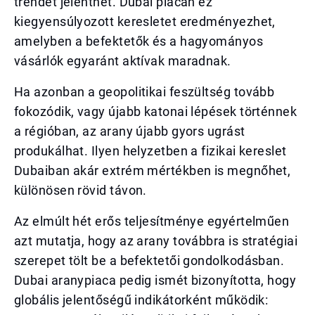
trendet jelenthet. Dubai piacán ez
kiegyensúlyozott keresletet eredményezhet,
amelyben a befektetők és a hagyományos
vásárlók egyaránt aktívak maradnak.
Ha azonban a geopolitikai feszültség tovább
fokozódik, vagy újabb katonai lépések történnek
a régióban, az arany újabb gyors ugrást
produkálhat. Ilyen helyzetben a fizikai kereslet
Dubaiban akár extrém mértékben is megnőhet,
különösen rövid távon.
Az elmúlt hét erős teljesítménye egyértelműen
azt mutatja, hogy az arany továbbra is stratégiai
szerepet tölt be a befektetői gondolkodásban.
Dubai aranypiaca pedig ismét bizonyította, hogy
globális jelentőségű indikátorként működik: