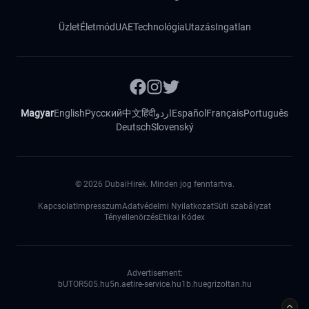
Üzlet
Életmód
UAE
Technológia
Utazás
Ingatlan
Magyar
English
Русский
中文
हिंदी
اردو
Español
Français
Português
Deutsch
Slovenský
©
2026
DubaiHirek. Minden jog fenntartva.
Kapcsolat
Impresszum
Adatvédelmi Nyilatkozat
Süti szabályzat
Tényellenörzés
Etikai Kódex
Advertisement:
bUTOR5
05.hu
5n.ae
tire-service.hu
1b.hu
egrizoltan.hu