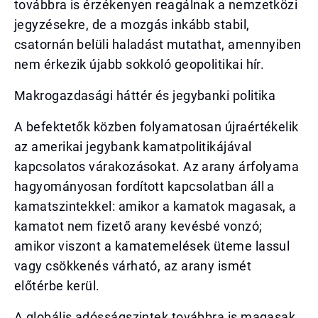
továbbra is érzékenyen reagálnak a nemzetközi
jegyzésekre, de a mozgás inkább stabil,
csatornán belüli haladást mutathat, amennyiben
nem érkezik újabb sokkoló geopolitikai hír.
Makrogazdasági háttér és jegybanki politika
A befektetők közben folyamatosan újraértékelik
az amerikai jegybank kamatpolitikájával
kapcsolatos várakozásokat. Az arany árfolyama
hagyományosan fordított kapcsolatban áll a
kamatszintekkel: amikor a kamatok magasak, a
kamatot nem fizető arany kevésbé vonzó;
amikor viszont a kamatemelések üteme lassul
vagy csökkenés várható, az arany ismét
előtérbe kerül.
A globális adósságszintek továbbra is magasak,