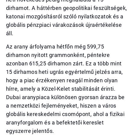
dirhamot. A háttérben geopolitikai feszültségek,
katonai mozgósításról szóló nyilatkozatok és a
globális pénzpiaci várakozások újraértékelése
áll.
Az arany árfolyama hétfőn még 599,75
dirhamon nyitott grammonként, péntekre
azonban 615,25 dirhamon zárt. Ez a több mint
15 dirhamos heti ugrás egyértelmű jelzés arra,
hogy a piac érzékenyen reagál minden olyan
hírre, amely a Közel-Kelet stabilitását érinti.
Dubai aranypiaca különösen gyorsan árazza be
a nemzetközi fejleményeket, hiszen a város
globális kereskedelmi csomópont, ahol a fizikai
aranyforgalom és a befektetői kereslet
egyszerre jelentős.