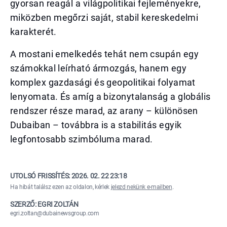
gyorsan reagál a világpolitikai fejleményekre,
miközben megőrzi saját, stabil kereskedelmi
karakterét.
A mostani emelkedés tehát nem csupán egy
számokkal leírható ármozgás, hanem egy
komplex gazdasági és geopolitikai folyamat
lenyomata. És amíg a bizonytalanság a globális
rendszer része marad, az arany – különösen
Dubaiban – továbbra is a stabilitás egyik
legfontosabb szimbóluma marad.
UTOLSÓ FRISSÍTÉS:
2026. 02. 22 23:18
Ha hibát találsz ezen az oldalon, kérlek
jelezd nekünk e-mailben
.
SZERZŐ: EGRI ZOLTÁN
egri.zoltan@dubainewsgroup.com